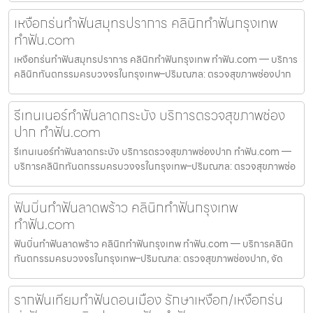
เหงือกร่นทำฟันสมุทรปราการ คลินิกทำฟันกรุงเทพ
ทำฟัน.com
เหงือกร่นทำฟันสมุทรปราการ คลินิกทำฟันกรุงเทพ ทำฟัน.com — บริการ
คลินิกทันตกรรมครบวงจรในกรุงเทพ–ปริมณฑล: ตรวจสุขภาพช่องปาก
รีเทนเนอร์ทำฟันลาดกระบัง บริการตรวจสุขภาพช่อง
ปาก ทำฟัน.com
รีเทนเนอร์ทำฟันลาดกระบัง บริการตรวจสุขภาพช่องปาก ทำฟัน.com —
บริการคลินิกทันตกรรมครบวงจรในกรุงเทพ–ปริมณฑล: ตรวจสุขภาพช่อ
ฟันบิ่นทำฟันลาดพร้าว คลินิกทำฟันกรุงเทพ
ทำฟัน.com
ฟันบิ่นทำฟันลาดพร้าว คลินิกทำฟันกรุงเทพ ทำฟัน.com — บริการคลินิก
ทันตกรรมครบวงจรในกรุงเทพ–ปริมณฑล: ตรวจสุขภาพช่องปาก, จัด
รากฟันเทียมทำฟันดอนเมือง รักษาเหงือก/เหงือกร่น