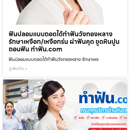
ฟันปลอมแบบถอดได้ทำฟันวังทองหลาง
รักษาเหงือก/เหงือกร่น ผ่าฟันคุด ขูดหินปูน
ถอนฟัน ทำฟัน.com
ฟันปลอมแบบถอดได้ทำฟันวังทองหลาง รักษาเหง
ดูเพิ่มเติม »