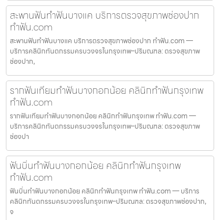
สะพานฟันทำฟันบางแค บริการตรวจสุขภาพช่องปาก
ทำฟัน.com
สะพานฟันทำฟันบางแค บริการตรวจสุขภาพช่องปาก ทำฟัน.com —
บริการคลินิกทันตกรรมครบวงจรในกรุงเทพ–ปริมณฑล: ตรวจสุขภาพ
ช่องปาก,
รากฟันเทียมทำฟันบางกอกน้อย คลินิกทำฟันกรุงเทพ
ทำฟัน.com
รากฟันเทียมทำฟันบางกอกน้อย คลินิกทำฟันกรุงเทพ ทำฟัน.com —
บริการคลินิกทันตกรรมครบวงจรในกรุงเทพ–ปริมณฑล: ตรวจสุขภาพ
ช่องปา
ฟันบิ่นทำฟันบางกอกน้อย คลินิกทำฟันกรุงเทพ
ทำฟัน.com
ฟันบิ่นทำฟันบางกอกน้อย คลินิกทำฟันกรุงเทพ ทำฟัน.com — บริการ
คลินิกทันตกรรมครบวงจรในกรุงเทพ–ปริมณฑล: ตรวจสุขภาพช่องปาก,
จ