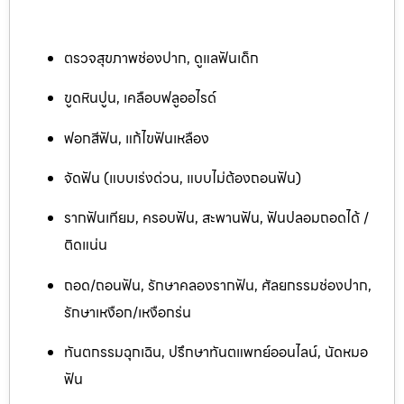
ตรวจสุขภาพช่องปาก, ดูแลฟันเด็ก
ขูดหินปูน, เคลือบฟลูออไรด์
ฟอกสีฟัน, แก้ไขฟันเหลือง
จัดฟัน (แบบเร่งด่วน, แบบไม่ต้องถอนฟัน)
รากฟันเทียม, ครอบฟัน, สะพานฟัน, ฟันปลอมถอดได้ /
ติดแน่น
ถอด/ถอนฟัน, รักษาคลองรากฟัน, ศัลยกรรมช่องปาก,
รักษาเหงือก/เหงือกร่น
ทันตกรรมฉุกเฉิน, ปรึกษาทันตแพทย์ออนไลน์, นัดหมอ
ฟัน