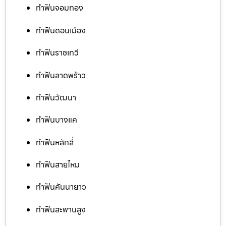
ทำฟันจอมทอง
ทำฟันดอนเมือง
ทำฟันราชเทวี
ทำฟันลาดพร้าว
ทำฟันวัฒนา
ทำฟันบางแค
ทำฟันหลักสี่
ทำฟันสายไหม
ทำฟันคันนายาว
ทำฟันสะพานสูง