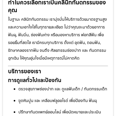
ทำไมควรเลือกเราเป็นคลินิกทันตกรรมของ
คุณ
ในฐานะ คลินิกทันตกรรม เรามุ่งมั่นให้บริการด้วยมาตรฐานสูง
และความเอาใจใส่ในทุกรายละเอียด ไม่ว่าคุณจะมาด้วยอาการ
ฟันผุ, ฟันบิ่น, ช่องฟันห่าง หรือมองหาบริการ ฟอกสีฟัน เพื่อ
รอยยิ้มที่สดใส เรามีครบทุกบริการ ตั้งแต่ อุดฟัน, ถอนฟัน,
รักษาคลองรากฟัน จนถึง ศัลยกรรมช่องปาก และ ทันตกรรม
ฉุกเฉิน ให้คุณอุ่นใจเมื่อมีเหตุการณ์ไม่คาดคิด
บริการของเรา
การดูแลทั่วไปและป้องกัน
ตรวจสุขภาพช่องปาก และ ดูแลฟันเด็ก / ทันตกรรมเด็ก
ขูดหินปูน และ เคลือบฟลูออไรด์ เพื่อป้องกัน ฟันผุ
ปรึกษาทันตแพทย์ออนไลน์ เพื่อนัดหมายและประเมิน