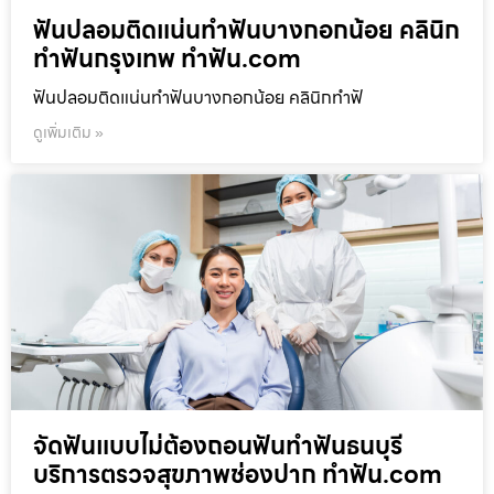
ฟันปลอมติดแน่นทำฟันบางกอกน้อย คลินิก
ทำฟันกรุงเทพ ทำฟัน.com
ฟันปลอมติดแน่นทำฟันบางกอกน้อย คลินิกทำฟั
ดูเพิ่มเติม »
จัดฟันแบบไม่ต้องถอนฟันทำฟันธนบุรี
บริการตรวจสุขภาพช่องปาก ทำฟัน.com