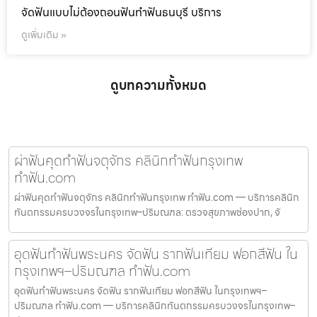
จัดฟันแบบไม่ต้องถอนฟันทำฟันธนบุรี บริการ
ดูเพิ่มเติม »
ดูบทความทั้งหมด
ผ่าฟันคุดทำฟันจตุจักร คลินิกทำฟันกรุงเทพ
ทำฟัน.com
ผ่าฟันคุดทำฟันจตุจักร คลินิกทำฟันกรุงเทพ ทำฟัน.com — บริการคลินิก
ทันตกรรมครบวงจรในกรุงเทพ–ปริมณฑล: ตรวจสุขภาพช่องปาก, จั
อุดฟันทำฟันพระนคร จัดฟัน รากฟันเทียม ฟอกสีฟัน ใน
กรุงเทพฯ–ปริมณฑล ทำฟัน.com
อุดฟันทำฟันพระนคร จัดฟัน รากฟันเทียม ฟอกสีฟัน ในกรุงเทพฯ–
ปริมณฑล ทำฟัน.com — บริการคลินิกทันตกรรมครบวงจรในกรุงเทพ–