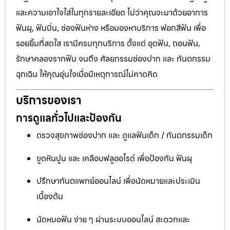
และความเอาใจใส่ในทุกรายละเอียด ไม่ว่าคุณจะมาด้วยอาการ
ฟันผุ, ฟันบิ่น, ช่องฟันห่าง หรือมองหาบริการ ฟอกสีฟัน เพื่อ
รอยยิ้มที่สดใส เรามีครบทุกบริการ ตั้งแต่ อุดฟัน, ถอนฟัน,
รักษาคลองรากฟัน จนถึง ศัลยกรรมช่องปาก และ ทันตกรรม
ฉุกเฉิน ให้คุณอุ่นใจเมื่อมีเหตุการณ์ไม่คาดคิด
บริการของเรา
การดูแลทั่วไปและป้องกัน
ตรวจสุขภาพช่องปาก และ ดูแลฟันเด็ก / ทันตกรรมเด็ก
ขูดหินปูน และ เคลือบฟลูออไรด์ เพื่อป้องกัน ฟันผุ
ปรึกษาทันตแพทย์ออนไลน์ เพื่อนัดหมายและประเมิน
เบื้องต้น
นัดหมอฟัน ง่าย ๆ ผ่านระบบออนไลน์ สะดวกและ