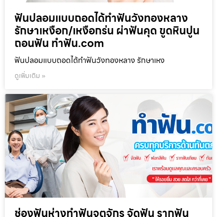
ฟันปลอมแบบถอดได้ทำฟันวังทองหลาง
รักษาเหงือก/เหงือกร่น ผ่าฟันคุด ขูดหินปูน
ถอนฟัน ทำฟัน.com
ฟันปลอมแบบถอดได้ทำฟันวังทองหลาง รักษาเหง
ดูเพิ่มเติม »
ช่องฟันห่างทำฟันจตุจักร จัดฟัน รากฟัน