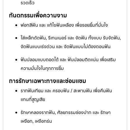
รวดเร็ว
ทันตกรรมเพื่อความงาม
ฟอกสีฟัน และ แก้ไขฟันเหลือง เพื่อรอยยิ้มที่มั่นใจ
ใส่เหล็กดัดฟัน, รีเทนเนอร์ และ จัดฟัน ทั้งแบบ รับจัดฟัน,
จัดฟันแบบเร่งด่วน และ จัดฟันแบบไม่ต้องถอนฟัน
ฟันปลอมแบบถอดได้ และ ฟันปลอมติดแน่น เพื่อเสริม
ความมั่นใจในทุกการยิ้ม
การรักษาเฉพาะทางและซ่อมแซม
รากฟันเทียม และ ครอบฟัน / สะพานฟัน เพื่อคืนฟัน
แทนที่สูญเสีย
รักษาคลองรากฟัน, ศัลยกรรมช่องปาก และ รักษา
เหงือก, เหงือกร่น