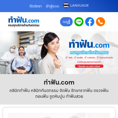
LANGUAGE
ติดต่อเรา
เข้าสู่ระบบ
เมนู
ทําฟัน.com
คลินิกทำฟัน คลินิกทันตกรรม จัดฟัน รักษารากฟัน ตรวจฟัน
ถอนฟัน ขูดหินปูน ทำฟันสวย