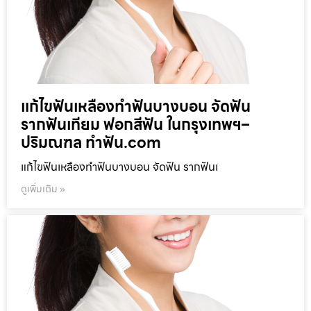
แก้ไขฟันเหลืองทำฟันบางบอน จัดฟัน
รากฟันเทียม ฟอกสีฟัน ในกรุงเทพฯ–
ปริมณฑล ทำฟัน.com
แก้ไขฟันเหลืองทำฟันบางบอน จัดฟัน รากฟันเ
ดูเพิ่มเติม »