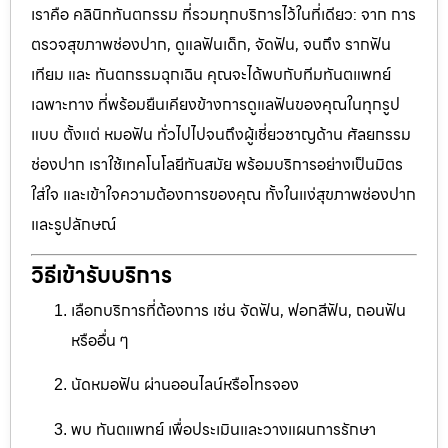
เราคือ คลินิกทันตกรรม ที่รวมทุกบริการไว้ในที่เดียว: จาก การ
ตรวจสุขภาพช่องปาก, ดูแลฟันเด็ก, จัดฟัน, จนถึง รากฟัน
เทียม และ ทันตกรรมฉุกเฉิน คุณจะได้พบกับทีมทันตแพทย์
เฉพาะทาง ที่พร้อมยืนเคียงข้างการดูแลฟันของคุณในทุกรูป
แบบ ตั้งแต่ หมอฟัน ทั่วไปไปจนถึงผู้เชี่ยวชาญด้าน ศัลยกรรม
ช่องปาก เราใช้เทคโนโลยีทันสมัย พร้อมบริการอย่างเป็นมิตร
ใส่ใจ และเข้าใจความต้องการของคุณ ทั้งในแง่สุขภาพช่องปาก
และรูปลักษณ์
วิธีเข้ารับบริการ
เลือกบริการที่ต้องการ เช่น จัดฟัน, ฟอกสีฟัน, ถอนฟัน
หรืออื่น ๆ
นัดหมอฟัน ผ่านออนไลน์หรือโทรจอง
พบ ทันตแพทย์ เพื่อประเมินและวางแผนการรักษา