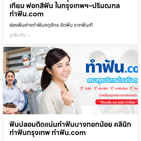
เทียม ฟอกสีฟัน ในกรุงเทพฯ–ปริมณฑล
ทำฟัน.com
ช่องฟันห่างทำฟันจตุจักร จัดฟัน รากฟันเที
ดูเพิ่มเติม »
ฟันปลอมติดแน่นทำฟันบางกอกน้อย คลินิก
ทำฟันกรุงเทพ ทำฟัน.com