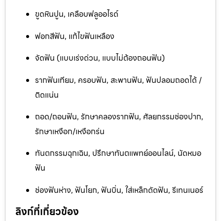
ขูดหินปูน, เคลือบฟลูออไรด์
ฟอกสีฟัน, แก้ไขฟันเหลือง
จัดฟัน (แบบเร่งด่วน, แบบไม่ต้องถอนฟัน)
รากฟันเทียม, ครอบฟัน, สะพานฟัน, ฟันปลอมถอดได้ /
ติดแน่น
ถอด/ถอนฟัน, รักษาคลองรากฟัน, ศัลยกรรมช่องปาก,
รักษาเหงือก/เหงือกร่น
ทันตกรรมฉุกเฉิน, ปรึกษาทันตแพทย์ออนไลน์, นัดหมอ
ฟัน
ช่องฟันห่าง, ฟันโยก, ฟันบิ่น, ใส่เหล็กดัดฟัน, รีเทนเนอร์
ลิงก์ที่เกี่ยวข้อง