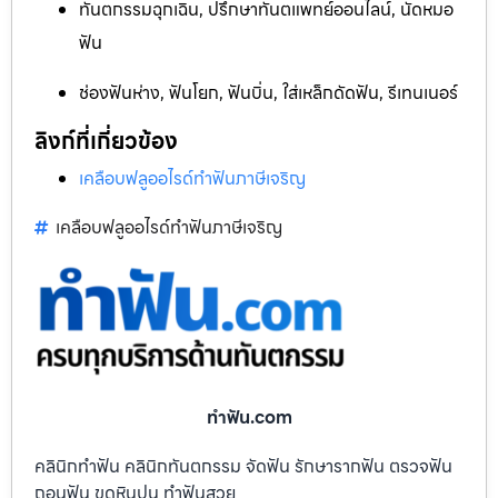
ทันตกรรมฉุกเฉิน, ปรึกษาทันตแพทย์ออนไลน์, นัดหมอ
ฟัน
ช่องฟันห่าง, ฟันโยก, ฟันบิ่น, ใส่เหล็กดัดฟัน, รีเทนเนอร์
ลิงก์ที่เกี่ยวข้อง
เคลือบฟลูออไรด์ทำฟันภาษีเจริญ
เคลือบฟลูออไรด์ทำฟันภาษีเจริญ
ทําฟัน.com
คลินิกทำฟัน คลินิกทันตกรรม จัดฟัน รักษารากฟัน ตรวจฟัน
ถอนฟัน ขูดหินปูน ทำฟันสวย