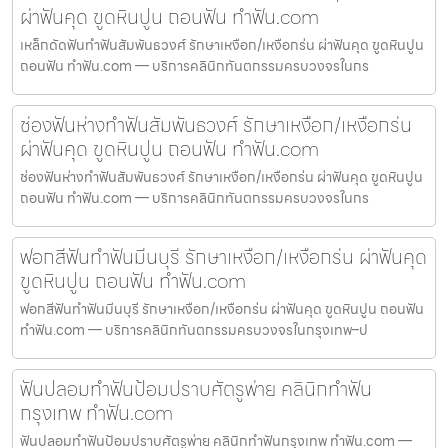
ผ่าฟันคุด ขูดหินปูน ถอนฟัน ทำฟัน.com
เหล็กดัดฟันทำฟันสัมพันธวงศ์ รักษาเหงือก/เหงือกร่น ผ่าฟันคุด ขูดหินปูน
ถอนฟัน ทำฟัน.com — บริการคลินิกทันตกรรมครบวงจรในกร
ช่องฟันห่างทำฟันสัมพันธวงศ์ รักษาเหงือก/เหงือกร่น
ผ่าฟันคุด ขูดหินปูน ถอนฟัน ทำฟัน.com
ช่องฟันห่างทำฟันสัมพันธวงศ์ รักษาเหงือก/เหงือกร่น ผ่าฟันคุด ขูดหินปูน
ถอนฟัน ทำฟัน.com — บริการคลินิกทันตกรรมครบวงจรในกร
ฟอกสีฟันทำฟันมีนบุรี รักษาเหงือก/เหงือกร่น ผ่าฟันคุด
ขูดหินปูน ถอนฟัน ทำฟัน.com
ฟอกสีฟันทำฟันมีนบุรี รักษาเหงือก/เหงือกร่น ผ่าฟันคุด ขูดหินปูน ถอนฟัน
ทำฟัน.com — บริการคลินิกทันตกรรมครบวงจรในกรุงเทพ–ป
ฟันปลอมทำฟันป้อมปราบศัตรูพ่าย คลินิกทำฟัน
กรุงเทพ ทำฟัน.com
ฟันปลอมทำฟันป้อมปราบศัตรูพ่าย คลินิกทำฟันกรุงเทพ ทำฟัน.com —