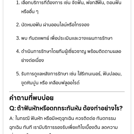
เลือกบริการที่ต้องการ เช่น จัดฟัน, ฟอกสีฟัน, ถอนฟัน
หรืออื่น ๆ
นัดหมอฟัน ผ่านออนไลน์หรือโทรจอง
พบ ทันตแพทย์ เพื่อประเมินและวางแผนการรักษา
ดำเนินการรักษาโดยทีมผู้เชี่ยวชาญ พร้อมติดตามผลอ
ย่างต่อเนื่อง
รับการดูแลหลังการรักษา เช่น ใส่รีเทนเนอร์, ฟันปลอม,
ขูดหินปูน หรือ เคลือบฟลูออไรด์
คำถามที่พบบ่อย
Q: ถ้าฟันหักหรือตกกระทันหัน ต้องทำอย่างไร?
A: ในกรณี ฟันหัก หรือมีเหตุฉุกเฉิน ควรติดต่อ ทันตกรรม
ฉุกเฉิน ทันที เรามีบริการรองรับเพื่อแก้ไขเบื้องต้น ลดความ