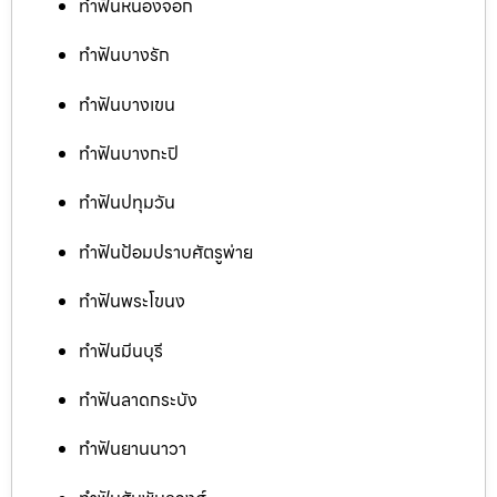
ทำฟันหนองจอก
ทำฟันบางรัก
ทำฟันบางเขน
ทำฟันบางกะปิ
ทำฟันปทุมวัน
ทำฟันป้อมปราบศัตรูพ่าย
ทำฟันพระโขนง
ทำฟันมีนบุรี
ทำฟันลาดกระบัง
ทำฟันยานนาวา