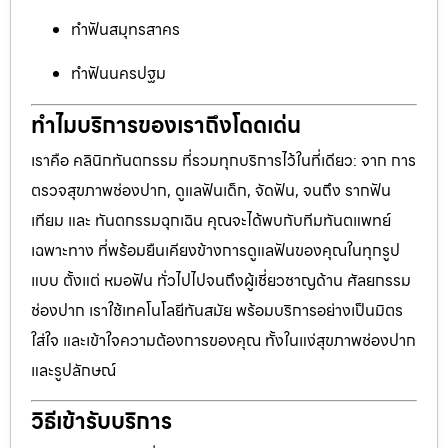
ทำฟันสมุทรสาคร
ทำฟันนครปฐม
ทำไมบริการของเราถึงโดดเด่น
เราคือ คลินิกทันตกรรม ที่รวมทุกบริการไว้ในที่เดียว: จาก การ
ตรวจสุขภาพช่องปาก, ดูแลฟันเด็ก, จัดฟัน, จนถึง รากฟัน
เทียม และ ทันตกรรมฉุกเฉิน คุณจะได้พบกับทีมทันตแพทย์
เฉพาะทาง ที่พร้อมยืนเคียงข้างการดูแลฟันของคุณในทุกรูป
แบบ ตั้งแต่ หมอฟัน ทั่วไปไปจนถึงผู้เชี่ยวชาญด้าน ศัลยกรรม
ช่องปาก เราใช้เทคโนโลยีทันสมัย พร้อมบริการอย่างเป็นมิตร
ใส่ใจ และเข้าใจความต้องการของคุณ ทั้งในแง่สุขภาพช่องปาก
และรูปลักษณ์
วิธีเข้ารับบริการ