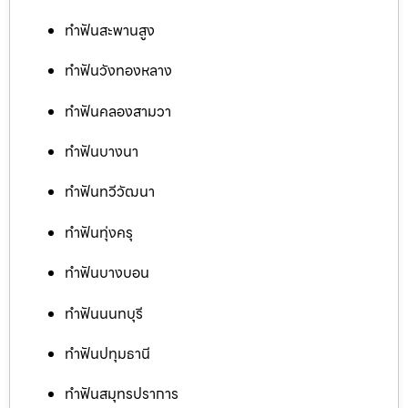
ทำฟันสะพานสูง
ทำฟันวังทองหลาง
ทำฟันคลองสามวา
ทำฟันบางนา
ทำฟันทวีวัฒนา
ทำฟันทุ่งครุ
ทำฟันบางบอน
ทำฟันนนทบุรี
ทำฟันปทุมธานี
ทำฟันสมุทรปราการ