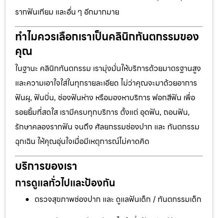
รากฟันเทียม และอื่น ๆ อีกมากมาย
ทำไมควรเลือกเราเป็นคลินิกทันตกรรมของ
คุณ
ในฐานะ คลินิกทันตกรรม เรามุ่งมั่นให้บริการด้วยมาตรฐานสูง
และความเอาใจใส่ในทุกรายละเอียด ไม่ว่าคุณจะมาด้วยอาการ
ฟันผุ, ฟันบิ่น, ช่องฟันห่าง หรือมองหาบริการ ฟอกสีฟัน เพื่อ
รอยยิ้มที่สดใส เรามีครบทุกบริการ ตั้งแต่ อุดฟัน, ถอนฟัน,
รักษาคลองรากฟัน จนถึง ศัลยกรรมช่องปาก และ ทันตกรรม
ฉุกเฉิน ให้คุณอุ่นใจเมื่อมีเหตุการณ์ไม่คาดคิด
บริการของเรา
การดูแลทั่วไปและป้องกัน
ตรวจสุขภาพช่องปาก และ ดูแลฟันเด็ก / ทันตกรรมเด็ก