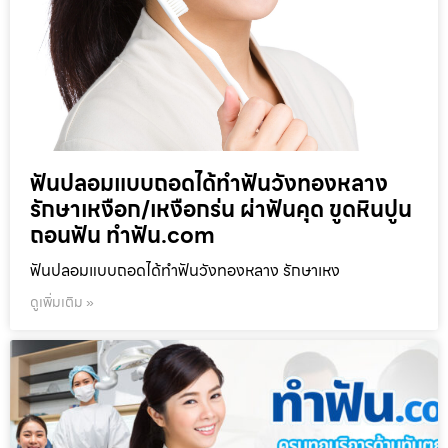
ฟันปลอมแบบถอดได้ทำฟันวังทองหลาง
รักษาเหงือก/เหงือกร่น ผ่าฟันคุด ขูดหินปูน
ถอนฟัน ทำฟัน.com
ฟันปลอมแบบถอดได้ทำฟันวังทองหลาง รักษาเหง
ดูเพิ่มเติม »