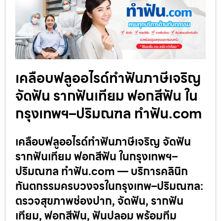
เคลือบฟลูออไรด์ทำฟันภาษีเจริญ
จัดฟัน รากฟันเทียม ฟอกสีฟัน ใน
กรุงเทพฯ–ปริมณฑล ทำฟัน.com
เคลือบฟลูออไรด์ทำฟันภาษีเจริญ จัดฟัน
รากฟันเทียม ฟอกสีฟัน ในกรุงเทพฯ–
ปริมณฑล ทำฟัน.com — บริการคลินิก
ทันตกรรมครบวงจรในกรุงเทพ–ปริมณฑล:
ตรวจสุขภาพช่องปาก, จัดฟัน, รากฟัน
เทียม, ฟอกสีฟัน, ฟันปลอม พร้อมทีม