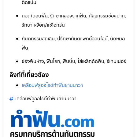
ติดแน่น
ถอด/ถอนฟัน, รักษาคลองรากฟัน, ศัลยกรรมช่องปาก,
รักษาเหงือก/เหงือกร่น
ทันตกรรมฉุกเฉิน, ปรึกษาทันตแพทย์ออนไลน์, นัดหมอ
ฟัน
ช่องฟันห่าง, ฟันโยก, ฟันบิ่น, ใส่เหล็กดัดฟัน, รีเทนเนอร์
ลิงก์ที่เกี่ยวข้อง
เคลือบฟลูออไรด์ทำฟันยานนาวา
เคลือบฟลูออไรด์ทำฟันยานนาวา