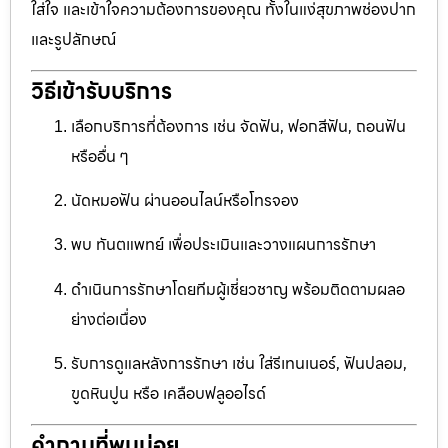
ใส่ใจ และเข้าใจความต้องการของคุณ ทั้งในแง่สุขภาพช่องปาก
และรูปลักษณ์
วิธีเข้ารับบริการ
เลือกบริการที่ต้องการ เช่น จัดฟัน, ฟอกสีฟัน, ถอนฟัน
หรืออื่น ๆ
นัดหมอฟัน ผ่านออนไลน์หรือโทรจอง
พบ ทันตแพทย์ เพื่อประเมินและวางแผนการรักษา
ดำเนินการรักษาโดยทีมผู้เชี่ยวชาญ พร้อมติดตามผลอ
ย่างต่อเนื่อง
รับการดูแลหลังการรักษา เช่น ใส่รีเทนเนอร์, ฟันปลอม,
ขูดหินปูน หรือ เคลือบฟลูออไรด์
คำถามที่พบบ่อย