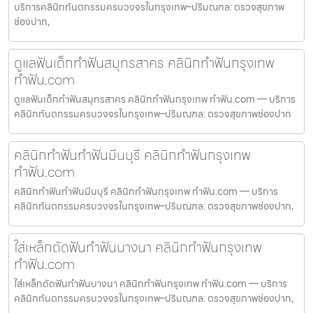
บริการคลินิกทันตกรรมครบวงจรในกรุงเทพ–ปริมณฑล: ตรวจสุขภาพ
ช่องปาก,
ดูแลฟันเด็กทำฟันสมุทรสาคร คลินิกทำฟันกรุงเทพ
ทำฟัน.com
ดูแลฟันเด็กทำฟันสมุทรสาคร คลินิกทำฟันกรุงเทพ ทำฟัน.com — บริการ
คลินิกทันตกรรมครบวงจรในกรุงเทพ–ปริมณฑล: ตรวจสุขภาพช่องปาก
คลินิกทำฟันทำฟันมีนบุรี คลินิกทำฟันกรุงเทพ
ทำฟัน.com
คลินิกทำฟันทำฟันมีนบุรี คลินิกทำฟันกรุงเทพ ทำฟัน.com — บริการ
คลินิกทันตกรรมครบวงจรในกรุงเทพ–ปริมณฑล: ตรวจสุขภาพช่องปาก,
ใส่เหล็กดัดฟันทำฟันบางนา คลินิกทำฟันกรุงเทพ
ทำฟัน.com
ใส่เหล็กดัดฟันทำฟันบางนา คลินิกทำฟันกรุงเทพ ทำฟัน.com — บริการ
คลินิกทันตกรรมครบวงจรในกรุงเทพ–ปริมณฑล: ตรวจสุขภาพช่องปาก,