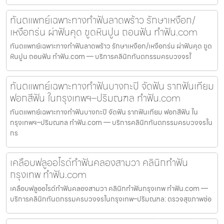
ทันตแพทย์เฉพาะทางทำฟันลาดพร้าว รักษาเหงือก/
เหงือกร่น ผ่าฟันคุด ขูดหินปูน ถอนฟัน ทำฟัน.com
ทันตแพทย์เฉพาะทางทำฟันลาดพร้าว รักษาเหงือก/เหงือกร่น ผ่าฟันคุด ขูด
หินปูน ถอนฟัน ทำฟัน.com — บริการคลินิกทันตกรรมครบวงจรใ
ทันตแพทย์เฉพาะทางทำฟันบางกะปิ จัดฟัน รากฟันเทียม
ฟอกสีฟัน ในกรุงเทพฯ–ปริมณฑล ทำฟัน.com
ทันตแพทย์เฉพาะทางทำฟันบางกะปิ จัดฟัน รากฟันเทียม ฟอกสีฟัน ใน
กรุงเทพฯ–ปริมณฑล ทำฟัน.com — บริการคลินิกทันตกรรมครบวงจรใน
กร
เคลือบฟลูออไรด์ทำฟันคลองสามวา คลินิกทำฟัน
กรุงเทพ ทำฟัน.com
เคลือบฟลูออไรด์ทำฟันคลองสามวา คลินิกทำฟันกรุงเทพ ทำฟัน.com —
บริการคลินิกทันตกรรมครบวงจรในกรุงเทพ–ปริมณฑล: ตรวจสุขภาพช่อ