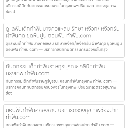
บริการคลินิกทันตกรรมครบวงจรในกรุงเทพ–ปริมณฑล: ตรวจสุขภาพ
ช่องป
ดูแลฟันเด็กทำฟันบางคอแหลม รักษาเหงือก/เหงือกร่น
ผ่าฟันคุด ขูดหินปูน ถอนฟัน ทำฟัน.com
ดูแลฟันเด็กทำฟันบางคอแหลม รักษาเหงือก/เหงือกร่น ผ่าฟันคุด ขูดหินปูน
ถอนฟัน ทำฟัน.com — บริการคลินิกทันตกรรมครบวงจรในกรุง
ทันตกรรมเด็กทำฟันราษฎร์บูรณะ คลินิกทำฟัน
กรุงเทพ ทำฟัน.com
ทันตกรรมเด็กทำฟันราษฎร์บูรณะ คลินิกทำฟันกรุงเทพ ทำฟัน.com —
บริการคลินิกทันตกรรมครบวงจรในกรุงเทพ–ปริมณฑล: ตรวจสุขภาพ
ช่อง
ถอนฟันทำฟันคลองสาน บริการตรวจสุขภาพช่องปาก
ทำฟัน.com
ถอนฟันทำฟันคลองสาน บริการตรวจสุขภาพช่องปาก ทำฟัน.com —