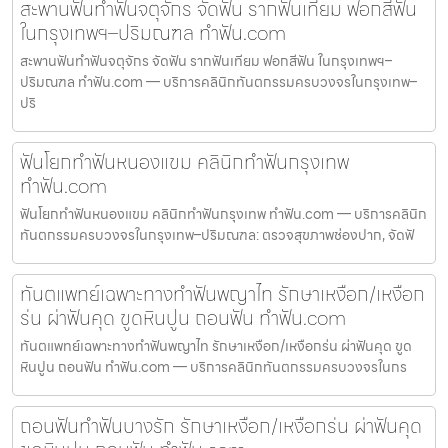
สะพานฟันทำฟันจตุจักร จัดฟัน รากฟันเทียม ฟอกสีฟัน
ในกรุงเทพฯ–ปริมณฑล ทำฟัน.com
สะพานฟันทำฟันจตุจักร จัดฟัน รากฟันเทียม ฟอกสีฟัน ในกรุงเทพฯ–
ปริมณฑล ทำฟัน.com — บริการคลินิกทันตกรรมครบวงจรในกรุงเทพ–
ปริ
ฟันโยกทำฟันหนองแขม คลินิกทำฟันกรุงเทพ
ทำฟัน.com
ฟันโยกทำฟันหนองแขม คลินิกทำฟันกรุงเทพ ทำฟัน.com — บริการคลินิก
ทันตกรรมครบวงจรในกรุงเทพ–ปริมณฑล: ตรวจสุขภาพช่องปาก, จัดฟั
ทันตแพทย์เฉพาะทางทำฟันพญาไท รักษาเหงือก/เหงือก
ร่น ผ่าฟันคุด ขูดหินปูน ถอนฟัน ทำฟัน.com
ทันตแพทย์เฉพาะทางทำฟันพญาไท รักษาเหงือก/เหงือกร่น ผ่าฟันคุด ขูด
หินปูน ถอนฟัน ทำฟัน.com — บริการคลินิกทันตกรรมครบวงจรในกร
ถอนฟันทำฟันบางรัก รักษาเหงือก/เหงือกร่น ผ่าฟันคุด