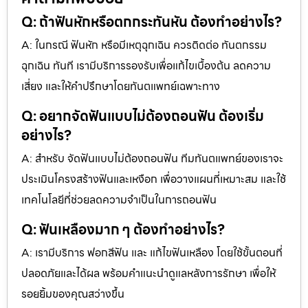
Q: ถ้าฟันหักหรือตกกระทันหัน ต้องทำอย่างไร?
A: ในกรณี ฟันหัก หรือมีเหตุฉุกเฉิน ควรติดต่อ ทันตกรรม
ฉุกเฉิน ทันที เรามีบริการรองรับเพื่อแก้ไขเบื้องต้น ลดความ
เสี่ยง และให้คำปรึกษาโดยทันตแพทย์เฉพาะทาง
Q: อยากจัดฟันแบบไม่ต้องถอนฟัน ต้องเริ่ม
อย่างไร?
A: สำหรับ จัดฟันแบบไม่ต้องถอนฟัน ทีมทันตแพทย์ของเราจะ
ประเมินโครงสร้างฟันและเหงือก เพื่อวางแผนที่เหมาะสม และใช้
เทคโนโลยีที่ช่วยลดความจำเป็นในการถอนฟัน
Q: ฟันเหลืองมาก ๆ ต้องทำอย่างไร?
A: เรามีบริการ ฟอกสีฟัน และ แก้ไขฟันเหลือง โดยใช้ขั้นตอนที่
ปลอดภัยและได้ผล พร้อมคำแนะนำดูแลหลังการรักษา เพื่อให้
รอยยิ้มของคุณสว่างขึ้น