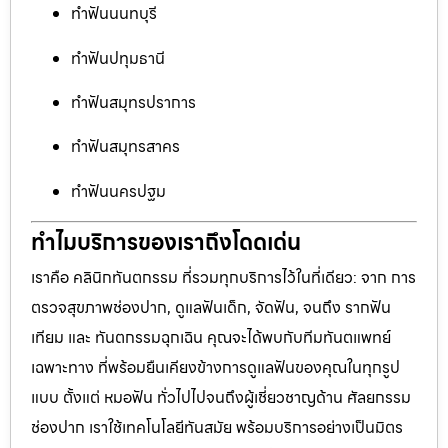
ทำฟันนนทบุรี
ทำฟันปทุมธานี
ทำฟันสมุทรปราการ
ทำฟันสมุทรสาคร
ทำฟันนครปฐม
ทำไมบริการของเราถึงโดดเด่น
เราคือ คลินิกทันตกรรม ที่รวมทุกบริการไว้ในที่เดียว: จาก การ
ตรวจสุขภาพช่องปาก, ดูแลฟันเด็ก, จัดฟัน, จนถึง รากฟัน
เทียม และ ทันตกรรมฉุกเฉิน คุณจะได้พบกับทีมทันตแพทย์
เฉพาะทาง ที่พร้อมยืนเคียงข้างการดูแลฟันของคุณในทุกรูป
แบบ ตั้งแต่ หมอฟัน ทั่วไปไปจนถึงผู้เชี่ยวชาญด้าน ศัลยกรรม
ช่องปาก เราใช้เทคโนโลยีทันสมัย พร้อมบริการอย่างเป็นมิตร