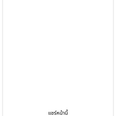
แชร์หน้านี้