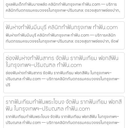
ดูแลฟันเด็กทำฟันบางพลัด คลินิกทำฟันกรุงเทพ ทำฟัน.com — บริการ
คลินิกทันตกรรมครบวงจรในกรุงเทพ–ปริมณฑล: ตรวจสุขภาพช่องปาก,
ฟันห่างทำฟันมีนบุรี คลินิกทำฟันกรุงเทพ ทำฟัน.com
ฟันห่างทำฟันมีนบุรี คลินิกทำฟันกรุงเทพ ทำฟัน.com — บริการคลินิก
ทันตกรรมครบวงจรในกรุงเทพ–ปริมณฑล: ตรวจสุขภาพช่องปาก, จัดฟ
ช่องฟันห่างทำฟันสาทร จัดฟัน รากฟันเทียม ฟอกสีฟัน
ในกรุงเทพฯ–ปริมณฑล ทำฟัน.com
ช่องฟันห่างทำฟันสาทร จัดฟัน รากฟันเทียม ฟอกสีฟัน ในกรุงเทพฯ–
ปริมณฑล ทำฟัน.com — บริการคลินิกทันตกรรมครบวงจรในกรุงเทพ–
ปริ
รากฟันเทียมทำฟันพระโขนง จัดฟัน รากฟันเทียม ฟอกสี
ฟัน ในกรุงเทพฯ–ปริมณฑล ทำฟัน.com
รากฟันเทียมทำฟันพระโขนง จัดฟัน รากฟันเทียม ฟอกสีฟัน ในกรุงเทพฯ–
ปริมณฑล ทำฟัน.com — บริการคลินิกทันตกรรมครบวงจรในกรุงเทพ–