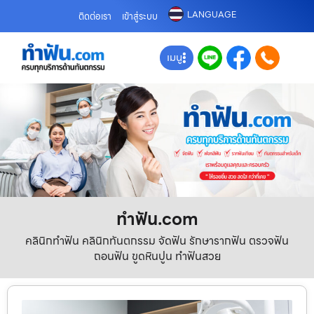
LANGUAGE
ติดต่อเรา
เข้าสู่ระบบ
เมนู
ทําฟัน.com
คลินิกทำฟัน คลินิกทันตกรรม จัดฟัน รักษารากฟัน ตรวจฟัน
ถอนฟัน ขูดหินปูน ทำฟันสวย