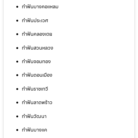
ทำฟันบางคอแหลม
ทำฟันประเวศ
ทำฟันคลองเตย
ทำฟันสวนหลวง
ทำฟันจอมทอง
ทำฟันดอนเมือง
ทำฟันราชเทวี
ทำฟันลาดพร้าว
ทำฟันวัฒนา
ทำฟันบางแค