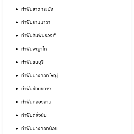
ทำฟันลาดกระบัง
ทำฟันยานนาวา
ทำฟันสัมพันธวงศ์
ทำฟันพญาไท
ทำฟันธนบุรี
ทำฟันบางกอกใหญ่
ทำฟันห้วยขวาง
ทำฟันคลองสาน
ทำฟันตลิ่งชัน
ทำฟันบางกอกน้อย