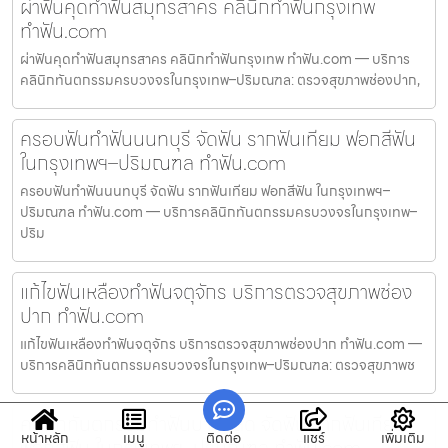
ผ่าฟันคุดทำฟันสมุทรสาคร คลินิกทำฟันกรุงเทพ
ทำฟัน.com
ผ่าฟันคุดทำฟันสมุทรสาคร คลินิกทำฟันกรุงเทพ ทำฟัน.com — บริการ
คลินิกทันตกรรมครบวงจรในกรุงเทพ–ปริมณฑล: ตรวจสุขภาพช่องปาก,
ครอบฟันทำฟันนนทบุรี จัดฟัน รากฟันเทียม ฟอกสีฟัน
ในกรุงเทพฯ–ปริมณฑล ทำฟัน.com
ครอบฟันทำฟันนนทบุรี จัดฟัน รากฟันเทียม ฟอกสีฟัน ในกรุงเทพฯ–
ปริมณฑล ทำฟัน.com — บริการคลินิกทันตกรรมครบวงจรในกรุงเทพ–
ปริม
แก้ไขฟันเหลืองทำฟันจตุจักร บริการตรวจสุขภาพช่อง
ปาก ทำฟัน.com
แก้ไขฟันเหลืองทำฟันจตุจักร บริการตรวจสุขภาพช่องปาก ทำฟัน.com —
บริการคลินิกทันตกรรมครบวงจรในกรุงเทพ–ปริมณฑล: ตรวจสุขภาพช
คลินิกทันตกรรมทำฟันบางพลัด จัดฟัน รากฟันเทียม
หน้าหลัก
เมนู
ติดต่อ
แชร์
เพิ่มเติม
ฟอกสีฟัน ในกรุงเทพฯ–ปริมณฑล ทำฟัน.com