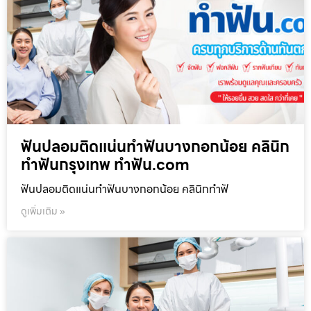
ฟันปลอมติดแน่นทำฟันบางกอกน้อย คลินิก
ทำฟันกรุงเทพ ทำฟัน.com
ฟันปลอมติดแน่นทำฟันบางกอกน้อย คลินิกทำฟั
ดูเพิ่มเติม »