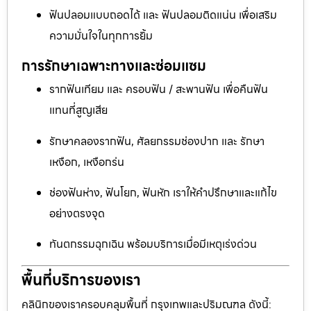
ฟันปลอมแบบถอดได้ และ ฟันปลอมติดแน่น เพื่อเสริม
ความมั่นใจในทุกการยิ้ม
การรักษาเฉพาะทางและซ่อมแซม
รากฟันเทียม และ ครอบฟัน / สะพานฟัน เพื่อคืนฟัน
แทนที่สูญเสีย
รักษาคลองรากฟัน, ศัลยกรรมช่องปาก และ รักษา
เหงือก, เหงือกร่น
ช่องฟันห่าง, ฟันโยก, ฟันหัก เราให้คำปรึกษาและแก้ไข
อย่างตรงจุด
ทันตกรรมฉุกเฉิน พร้อมบริการเมื่อมีเหตุเร่งด่วน
พื้นที่บริการของเรา
คลินิกของเราครอบคลุมพื้นที่ กรุงเทพและปริมณฑล ดังนี้: