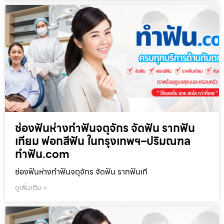
ช่องฟันห่างทำฟันจตุจักร จัดฟัน รากฟัน
เทียม ฟอกสีฟัน ในกรุงเทพฯ–ปริมณฑล
ทำฟัน.com
ช่องฟันห่างทำฟันจตุจักร จัดฟัน รากฟันเที
ดูเพิ่มเติม »