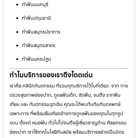
ทำฟันนนทบุรี
ทำฟันปทุมธานี
ทำฟันสมุทรปราการ
ทำฟันสมุทรสาคร
ทำฟันนครปฐม
ทำไมบริการของเราถึงโดดเด่น
เราคือ คลินิกทันตกรรม ที่รวมทุกบริการไว้ในที่เดียว: จาก การ
ตรวจสุขภาพช่องปาก, ดูแลฟันเด็ก, จัดฟัน, จนถึง รากฟัน
เทียม และ ทันตกรรมฉุกเฉิน คุณจะได้พบกับทีมทันตแพทย์
เฉพาะทาง ที่พร้อมยืนเคียงข้างการดูแลฟันของคุณในทุกรูป
แบบ ตั้งแต่ หมอฟัน ทั่วไปไปจนถึงผู้เชี่ยวชาญด้าน ศัลยกรรม
ช่องปาก เราใช้เทคโนโลยีทันสมัย พร้อมบริการอย่างเป็นมิตร