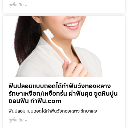
ดูเพิ่มเติม »
ฟันปลอมแบบถอดได้ทำฟันวังทองหลาง
รักษาเหงือก/เหงือกร่น ผ่าฟันคุด ขูดหินปูน
ถอนฟัน ทำฟัน.com
ฟันปลอมแบบถอดได้ทำฟันวังทองหลาง รักษาเหง
ดูเพิ่มเติม »