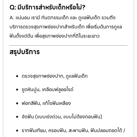
Q: มีบริการสำหรับเด็กหรือไม่?
A: แน่นอน เรามี ทันตกรรมเด็ก และ ดูแลฟันเด็ก รวมถึง
บริการตรวจสุขภาพช่องปากสำหรับเด็ก เพื่อเริ่มต้นการดูแล
ฟันตั้งแต่ต้น เพื่อสุขภาพช่องปากที่ดีในระยะยาว
สรุปบริการ
ตรวจสุขภาพช่องปาก, ดูแลฟันเด็ก
ขูดหินปูน, เคลือบฟลูออไรด์
ฟอกสีฟัน, แก้ไขฟันเหลือง
จัดฟัน (แบบเร่งด่วน, แบบไม่ต้องถอนฟัน)
รากฟันเทียม, ครอบฟัน, สะพานฟัน, ฟันปลอมถอดได้ /