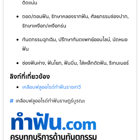
ติดแน่น
ถอด/ถอนฟัน, รักษาคลองรากฟัน, ศัลยกรรมช่องปาก,
รักษาเหงือก/เหงือกร่น
ทันตกรรมฉุกเฉิน, ปรึกษาทันตแพทย์ออนไลน์, นัดหมอ
ฟัน
ช่องฟันห่าง, ฟันโยก, ฟันบิ่น, ใส่เหล็กดัดฟัน, รีเทนเนอร์
ลิงก์ที่เกี่ยวข้อง
เคลือบฟลูออไรด์ทำฟันราชเทวี
เคลือบฟลูออไรด์ทำฟันราษฎร์บูรณะ