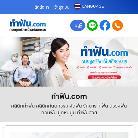
LANGUAGE
ติดต่อเรา
เข้าสู่ระบบ
เมนู
ทําฟัน.com
คลินิกทำฟัน คลินิกทันตกรรม จัดฟัน รักษารากฟัน ตรวจฟัน
ถอนฟัน ขูดหินปูน ทำฟันสวย