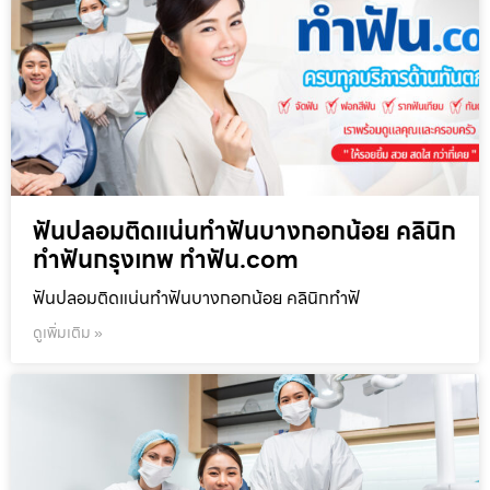
ฟันปลอมติดแน่นทำฟันบางกอกน้อย คลินิก
ทำฟันกรุงเทพ ทำฟัน.com
ฟันปลอมติดแน่นทำฟันบางกอกน้อย คลินิกทำฟั
ดูเพิ่มเติม »