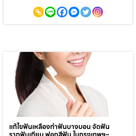
แก้ไขฟันเหลืองทำฟันบางบอน จัดฟัน
รากฟันเทียม ฟอกสีฟัน ในกรุงเทพฯ–