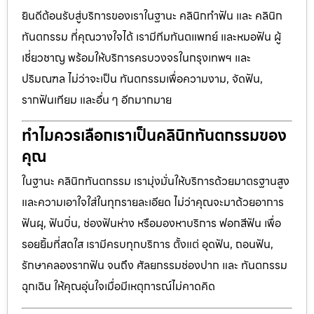
ยินดีต้อนรับสู่บริการของเราในฐานะ คลินิกทำฟัน และ คลินิก
ทันตกรรม ที่คุณวางใจได้ เรามีทีมทันตแพทย์ และหมอฟัน ผู้
เชี่ยวชาญ พร้อมให้บริการครบวงจรในกรุงเทพฯ และ
ปริมณฑล ไม่ว่าจะเป็น ทันตกรรมเพื่อความงาม, จัดฟัน,
รากฟันเทียม และอื่น ๆ อีกมากมาย
ทำไมควรเลือกเราเป็นคลินิกทันตกรรมของ
คุณ
ในฐานะ คลินิกทันตกรรม เรามุ่งมั่นให้บริการด้วยมาตรฐานสูง
และความเอาใจใส่ในทุกรายละเอียด ไม่ว่าคุณจะมาด้วยอาการ
ฟันผุ, ฟันบิ่น, ช่องฟันห่าง หรือมองหาบริการ ฟอกสีฟัน เพื่อ
รอยยิ้มที่สดใส เรามีครบทุกบริการ ตั้งแต่ อุดฟัน, ถอนฟัน,
รักษาคลองรากฟัน จนถึง ศัลยกรรมช่องปาก และ ทันตกรรม
ฉุกเฉิน ให้คุณอุ่นใจเมื่อมีเหตุการณ์ไม่คาดคิด