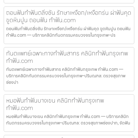
ถอนฟันทำฟันตลิ่งชัน รักษาเหงือก/เหงือกร่น ผ่าฟันคุด
ขูดหินปูน ถอนฟัน ทำฟัน.com
ถอนฟันทำฟันตลิ่งชัน รักษาเหงือก/เหงือกร่น ผ่าฟันคุด ขูดหินปูน ถอนฟัน
ทำฟัน.com — บริการคลินิกทันตกรรมครบวงจรในกรุงเทพ–ปร
ทันตแพทย์เฉพาะทางทำฟันสาทร คลินิกทำฟันกรุงเทพ
ทำฟัน.com
ทันตแพทย์เฉพาะทางทำฟันสาทร คลินิกทำฟันกรุงเทพ ทำฟัน.com —
บริการคลินิกทันตกรรมครบวงจรในกรุงเทพ–ปริมณฑล: ตรวจสุขภาพ
ช่องปา
หมอฟันทำฟันบางเขน คลินิกทำฟันกรุงเทพ
ทำฟัน.com
หมอฟันทำฟันบางเขน คลินิกทำฟันกรุงเทพ ทำฟัน.com — บริการคลินิก
ทันตกรรมครบวงจรในกรุงเทพ–ปริมณฑล: ตรวจสุขภาพช่องปาก, จัดฟัน