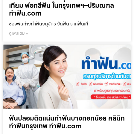
เทียม ฟอกสีฟัน ในกรุงเทพฯ–ปริมณฑล
ทำฟัน.com
ช่องฟันห่างทำฟันจตุจักร จัดฟัน รากฟันเที
ดูเพิ่มเติม »
ฟันปลอมติดแน่นทำฟันบางกอกน้อย คลินิก
ทำฟันกรุงเทพ ทำฟัน.com