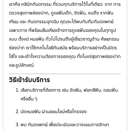
เราคือ คลินิกทันตกรรม ที่รวมทุกบริการไว้ในที่เดียว: จาก การ
ตรวจสุขภาพช่องปาก, ดูแลฟันเด็ก, จัดฟัน, จนถึง รากฟัน
เทียม และ ทันตกรรมฉุกเฉิน คุณจะได้พบกับทีมทันตแพทย์
เฉพาะทาง ที่พร้อมยืนเคียงข้างการดูแลฟันของคุณในทุกรูป
แบบ ตั้งแต่ หมอฟัน ทั่วไปไปจนถึงผู้เชี่ยวชาญด้าน ศัลยกรรม
ช่องปาก เราใช้เทคโนโลยีทันสมัย พร้อมบริการอย่างเป็นมิตร
ใส่ใจ และเข้าใจความต้องการของคุณ ทั้งในแง่สุขภาพช่องปาก
และรูปลักษณ์
วิธีเข้ารับบริการ
เลือกบริการที่ต้องการ เช่น จัดฟัน, ฟอกสีฟัน, ถอนฟัน
หรืออื่น ๆ
นัดหมอฟัน ผ่านออนไลน์หรือโทรจอง
พบ ทันตแพทย์ เพื่อประเมินและวางแผนการรักษา