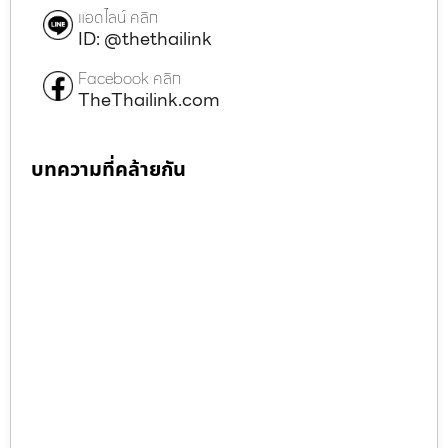
แอดไลน์ คลิก
ID: @thethailink
Facebook คลิก
TheThailink.com
บทความที่คล้ายกัน