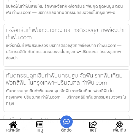
รับจัดฟันทำฟันสายไหม รักษาเหงือก/เหงือกร่น ผ่าฟันคุด ขูดหินปูน ถอน
ฟัน ทำฟัน.com — บริการคลินิกทันตกรรมครบวงจรในกรุงเทพ–ป
เหงือกร่นทำฟันสวนหลวง บริการตรวจสุขภาพช่องปาก
ทำฟัน.com
เหงือกร่นทำฟันสวนหลวง บริการตรวจสุขภาพช่องปาก ทำฟัน.com —
บริการคลินิกทันตกรรมครบวงจรในกรุงเทพ–ปริมณฑล: ตรวจสุขภาพ
ช่องปา
ทันตกรรมฉุกเฉินทำฟันนครปฐม จัดฟัน รากฟันเทียม
ฟอกสีฟัน ในกรุงเทพฯ–ปริมณฑล ทำฟัน.com
ทันตกรรมฉุกเฉินทำฟันนครปฐม จัดฟัน รากฟันเทียม ฟอกสีฟัน ใน
กรุงเทพฯ–ปริมณฑล ทำฟัน.com — บริการคลินิกทันตกรรมครบวงจรใน
กรุงเ
แก้ไขฟันเหลืองทำฟันจตุจักร บริการตรวจสุขภาพช่อง
ปาก ทำฟัน.com
หน้าหลัก
เมนู
ติดต่อ
แชร์
เพิ่มเติม