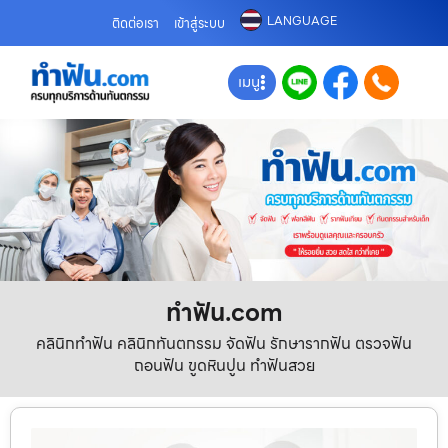
LANGUAGE
ติดต่อเรา
เข้าสู่ระบบ
เมนู
ทําฟัน.com
คลินิกทำฟัน คลินิกทันตกรรม จัดฟัน รักษารากฟัน ตรวจฟัน
ถอนฟัน ขูดหินปูน ทำฟันสวย