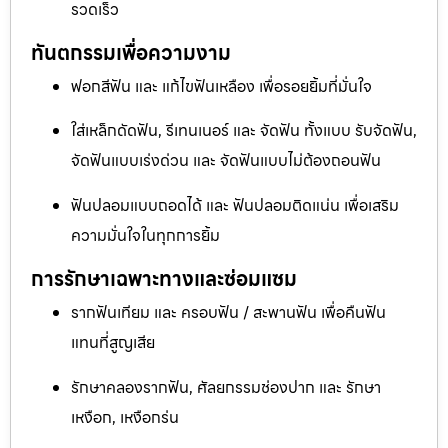
รวดเร็ว
ทันตกรรมเพื่อความงาม
ฟอกสีฟัน และ แก้ไขฟันเหลือง เพื่อรอยยิ้มที่มั่นใจ
ใส่เหล็กดัดฟัน, รีเทนเนอร์ และ จัดฟัน ทั้งแบบ รับจัดฟัน,
จัดฟันแบบเร่งด่วน และ จัดฟันแบบไม่ต้องถอนฟัน
ฟันปลอมแบบถอดได้ และ ฟันปลอมติดแน่น เพื่อเสริม
ความมั่นใจในทุกการยิ้ม
การรักษาเฉพาะทางและซ่อมแซม
รากฟันเทียม และ ครอบฟัน / สะพานฟัน เพื่อคืนฟัน
แทนที่สูญเสีย
รักษาคลองรากฟัน, ศัลยกรรมช่องปาก และ รักษา
เหงือก, เหงือกร่น