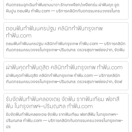
ทันตกรรมฉุกเฉินทำฟันยานนาวา รักษาเหงือก/เหงือกร่น ผ่าฟันคุด ขูด
หินปูน ถอนฟัน ทำฟัน.com — บริการคลินิกทันตกรรมครบวงจรในกร
ถอนฟันทำฟันนครปฐม คลินิกทำฟันกรุงเทพ
ทำฟัน.com
ถอนฟันทำฟันนครปฐม คลินิกทำฟันกรุงเทพ ทำฟัน.com — บริการคลินิก
ทันตกรรมครบวงจรในกรุงเทพ–ปริมณฑล: ตรวจสุขภาพช่องปาก, จัดฟัน
ผ่าฟันคุดทำฟันดุสิต คลินิกทำฟันกรุงเทพ ทำฟัน.com
ผ่าฟันคุดทำฟันดุสิต คลินิกทำฟันกรุงเทพ ทำฟัน.com — บริการคลินิก
ทันตกรรมครบวงจรในกรุงเทพ–ปริมณฑล: ตรวจสุขภาพช่องปาก, จัดฟ
รับจัดฟันทำฟันคลองเตย จัดฟัน รากฟันเทียม ฟอกสี
ฟัน ในกรุงเทพฯ–ปริมณฑล ทำฟัน.com
รับจัดฟันทำฟันคลองเตย จัดฟัน รากฟันเทียม ฟอกสีฟัน ในกรุงเทพฯ–
ปริมณฑล ทำฟัน.com — บริการคลินิกทันตกรรมครบวงจรในกรุงเทพ–
ปร