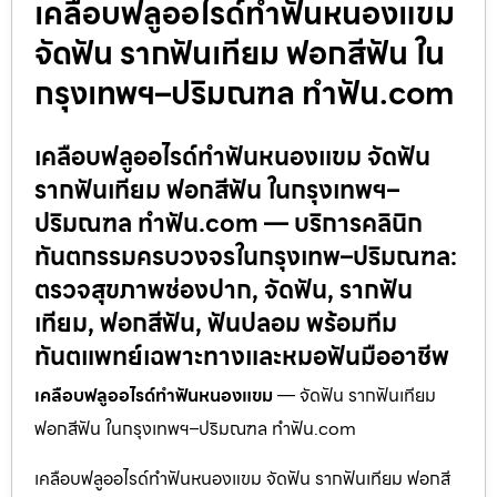
เคลือบฟลูออไรด์ทำฟันหนองแขม
จัดฟัน รากฟันเทียม ฟอกสีฟัน ใน
กรุงเทพฯ–ปริมณฑล ทำฟัน.com
เคลือบฟลูออไรด์ทำฟันหนองแขม จัดฟัน
รากฟันเทียม ฟอกสีฟัน ในกรุงเทพฯ–
ปริมณฑล ทำฟัน.com — บริการคลินิก
ทันตกรรมครบวงจรในกรุงเทพ–ปริมณฑล:
ตรวจสุขภาพช่องปาก, จัดฟัน, รากฟัน
เทียม, ฟอกสีฟัน, ฟันปลอม พร้อมทีม
ทันตแพทย์เฉพาะทางและหมอฟันมืออาชีพ
เคลือบฟลูออไรด์ทำฟันหนองแขม
— จัดฟัน รากฟันเทียม
ฟอกสีฟัน ในกรุงเทพฯ–ปริมณฑล ทำฟัน.com
เคลือบฟลูออไรด์ทำฟันหนองแขม จัดฟัน รากฟันเทียม ฟอกสี