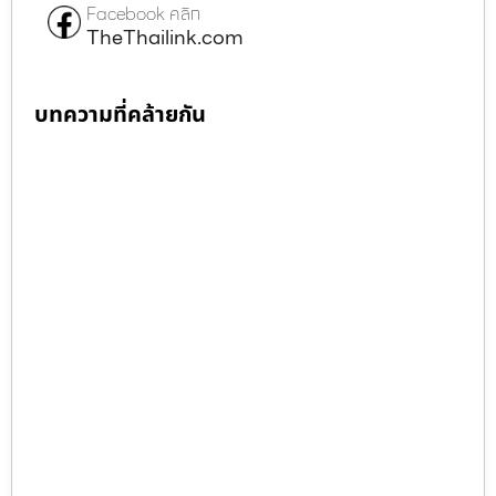
Facebook คลิก
TheThailink.com
บทความที่คล้ายกัน