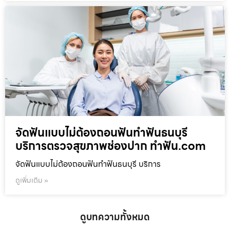
จัดฟันแบบไม่ต้องถอนฟันทำฟันธนบุรี
บริการตรวจสุขภาพช่องปาก ทำฟัน.com
จัดฟันแบบไม่ต้องถอนฟันทำฟันธนบุรี บริการ
ดูเพิ่มเติม »
ดูบทความทั้งหมด