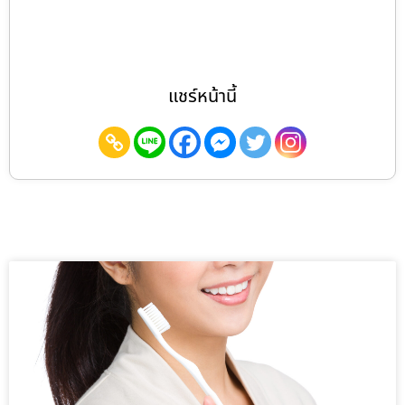
แชร์หน้านี้