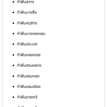
ทำฟันสาทร
ทำฟันบางซื่อ
ทำฟันจตุจักร
ทำฟันบางคอแหลม
ทำฟันประเวศ
ทำฟันคลองเตย
ทำฟันสวนหลวง
ทำฟันจอมทอง
ทำฟันดอนเมือง
ทำฟันราชเทวี