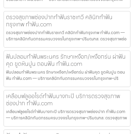
ตรวจสุขภาพช่องปากทำฟันราชเทวี คลินิกทำฟัน
กรุงเทพ ทำฟัน.com
ตรวจสุขภาพช่องปากทำฟันราชเทวี คลินิกทำฟันกรุงเทพ ทำฟัน.com —
บริการคลินิกทันตกรรมครบวงจรในกรุงเทพ–ปริมณฑล: ตรวจสุขภาพช่อ
ฟันปลอมทำฟันพระนคร รักษาเหงือก/เหงือกร่น ผ่าฟัน
คุด ขูดหินปูน ถอนฟัน ทำฟัน.com
ฟันปลอมทำฟันพระนคร รักษาเหงือก/เหงือกร่น ผ่าฟันคุด ขูดหินปูน ถอน
ฟัน ทำฟัน.com — บริการคลินิกทันตกรรมครบวงจรในกรุงเทพ–ปริ
เคลือบฟลูออไรด์ทำฟันบางกะปิ บริการตรวจสุขภาพ
ช่องปาก ทำฟัน.com
เคลือบฟลูออไรด์ทำฟันบางกะปิ บริการตรวจสุขภาพช่องปาก ทำฟัน.com
— บริการคลินิกทันตกรรมครบวงจรในกรุงเทพ–ปริมณฑล: ตรวจสุขภาพ