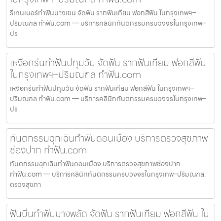
รีเทนเนอร์ทำฟันบางเขน จัดฟัน รากฟันเทียม ฟอกสีฟัน ในกรุงเทพฯ–
ปริมณฑล ทำฟัน.com — บริการคลินิกทันตกรรมครบวงจรในกรุงเทพ–
ปร
เหงือกร่นทำฟันปทุมวัน จัดฟัน รากฟันเทียม ฟอกสีฟัน
ในกรุงเทพฯ–ปริมณฑล ทำฟัน.com
เหงือกร่นทำฟันปทุมวัน จัดฟัน รากฟันเทียม ฟอกสีฟัน ในกรุงเทพฯ–
ปริมณฑล ทำฟัน.com — บริการคลินิกทันตกรรมครบวงจรในกรุงเทพ–
ปร
ทันตกรรมฉุกเฉินทำฟันดอนเมือง บริการตรวจสุขภาพ
ช่องปาก ทำฟัน.com
ทันตกรรมฉุกเฉินทำฟันดอนเมือง บริการตรวจสุขภาพช่องปาก
ทำฟัน.com — บริการคลินิกทันตกรรมครบวงจรในกรุงเทพ–ปริมณฑล:
ตรวจสุขภา
ฟันบิ่นทำฟันบางพลัด จัดฟัน รากฟันเทียม ฟอกสีฟัน ใน