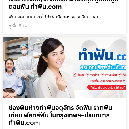
ถอนฟัน ทำฟัน.com
ฟันปลอมแบบถอดได้ทำฟันวังทองหลาง รักษาเหง
ดูเพิ่มเติม »
ช่องฟันห่างทำฟันจตุจักร จัดฟัน รากฟัน
เทียม ฟอกสีฟัน ในกรุงเทพฯ–ปริมณฑล
ทำฟัน.com