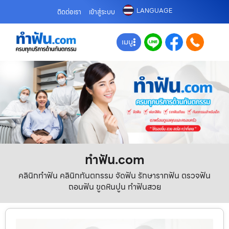
LANGUAGE
ติดต่อเรา
เข้าสู่ระบบ
เมนู
ทําฟัน.com
คลินิกทำฟัน คลินิกทันตกรรม จัดฟัน รักษารากฟัน ตรวจฟัน
ถอนฟัน ขูดหินปูน ทำฟันสวย