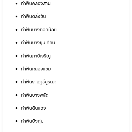
ทำฟันคลองสาน
ทำฟันตลิ่งชัน
ทำฟันบางกอกน้อย
ทำฟันบางขุนเทียน
ทำฟันภาษีเจริญ
ทำฟันหนองแขม
ทำฟันราษฎร์บูรณะ
ทำฟันบางพลัด
ทำฟันดินแดง
ทำฟันบึงกุ่ม