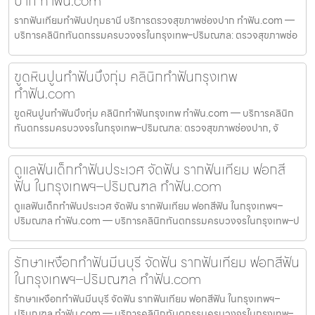
ปาก ทำฟัน.com
รากฟันเทียมทำฟันปทุมธานี บริการตรวจสุขภาพช่องปาก ทำฟัน.com —
บริการคลินิกทันตกรรมครบวงจรในกรุงเทพ–ปริมณฑล: ตรวจสุขภาพช่อ
ขูดหินปูนทำฟันบึงกุ่ม คลินิกทำฟันกรุงเทพ
ทำฟัน.com
ขูดหินปูนทำฟันบึงกุ่ม คลินิกทำฟันกรุงเทพ ทำฟัน.com — บริการคลินิก
ทันตกรรมครบวงจรในกรุงเทพ–ปริมณฑล: ตรวจสุขภาพช่องปาก, จั
ดูแลฟันเด็กทำฟันประเวศ จัดฟัน รากฟันเทียม ฟอกสี
ฟัน ในกรุงเทพฯ–ปริมณฑล ทำฟัน.com
ดูแลฟันเด็กทำฟันประเวศ จัดฟัน รากฟันเทียม ฟอกสีฟัน ในกรุงเทพฯ–
ปริมณฑล ทำฟัน.com — บริการคลินิกทันตกรรมครบวงจรในกรุงเทพ–ป
รักษาเหงือกทำฟันมีนบุรี จัดฟัน รากฟันเทียม ฟอกสีฟัน
ในกรุงเทพฯ–ปริมณฑล ทำฟัน.com
รักษาเหงือกทำฟันมีนบุรี จัดฟัน รากฟันเทียม ฟอกสีฟัน ในกรุงเทพฯ–
ปริมณฑล ทำฟัน.com — บริการคลินิกทันตกรรมครบวงจรในกรุงเทพ–