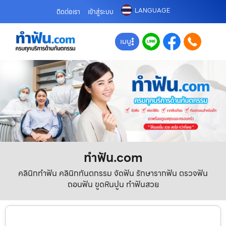
LANGUAGE
ติดต่อเรา
เข้าสู่ระบบ
เมนู
ทําฟัน.com
คลินิกทำฟัน คลินิกทันตกรรม จัดฟัน รักษารากฟัน ตรวจฟัน
ถอนฟัน ขูดหินปูน ทำฟันสวย