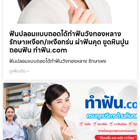
ฟันปลอมแบบถอดได้ทำฟันวังทองหลาง
รักษาเหงือก/เหงือกร่น ผ่าฟันคุด ขูดหินปูน
ถอนฟัน ทำฟัน.com
ฟันปลอมแบบถอดได้ทำฟันวังทองหลาง รักษาเหง
ดูเพิ่มเติม »