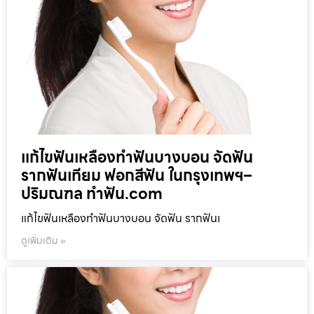
แก้ไขฟันเหลืองทำฟันบางบอน จัดฟัน
รากฟันเทียม ฟอกสีฟัน ในกรุงเทพฯ–
ปริมณฑล ทำฟัน.com
แก้ไขฟันเหลืองทำฟันบางบอน จัดฟัน รากฟันเ
ดูเพิ่มเติม »