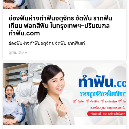
ช่องฟันห่างทำฟันจตุจักร จัดฟัน รากฟัน
เทียม ฟอกสีฟัน ในกรุงเทพฯ–ปริมณฑล
ทำฟัน.com
ช่องฟันห่างทำฟันจตุจักร จัดฟัน รากฟันเที
ดูเพิ่มเติม »