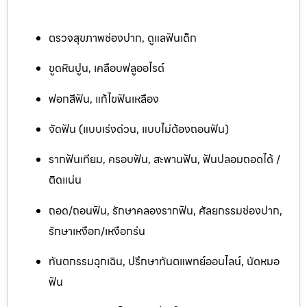
ตรวจสุขภาพช่องปาก, ดูแลฟันเด็ก
ขูดหินปูน, เคลือบฟลูออไรด์
ฟอกสีฟัน, แก้ไขฟันเหลือง
จัดฟัน (แบบเร่งด่วน, แบบไม่ต้องถอนฟัน)
รากฟันเทียม, ครอบฟัน, สะพานฟัน, ฟันปลอมถอดได้ /
ติดแน่น
ถอด/ถอนฟัน, รักษาคลองรากฟัน, ศัลยกรรมช่องปาก,
รักษาเหงือก/เหงือกร่น
ทันตกรรมฉุกเฉิน, ปรึกษาทันตแพทย์ออนไลน์, นัดหมอ
ฟัน