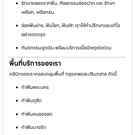
รักษาคลองรากฟัน, ศัลยกรรมช่องปาก และ รักษา
เหงือก, เหงือกร่น
ช่องฟันห่าง, ฟันโยก, ฟันหัก เราให้คำปรึกษาและแก้ไข
อย่างตรงจุด
ทันตกรรมฉุกเฉิน พร้อมบริการเมื่อมีเหตุเร่งด่วน
พื้นที่บริการของเรา
คลินิกของเราครอบคลุมพื้นที่ กรุงเทพและปริมณฑล ดังนี้:
ทำฟันพระนคร
ทำฟันดุสิต
ทำฟันหนองจอก
ทำฟันบางรัก