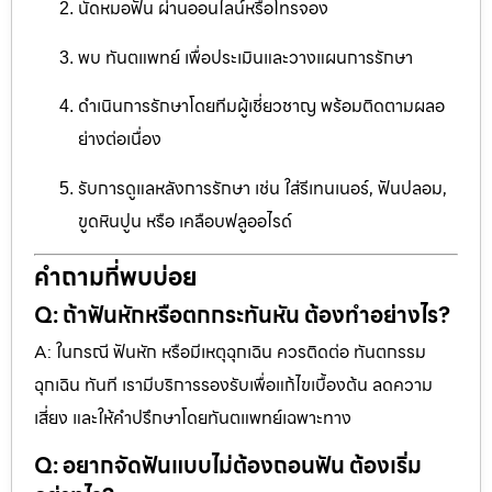
นัดหมอฟัน ผ่านออนไลน์หรือโทรจอง
พบ ทันตแพทย์ เพื่อประเมินและวางแผนการรักษา
ดำเนินการรักษาโดยทีมผู้เชี่ยวชาญ พร้อมติดตามผลอ
ย่างต่อเนื่อง
รับการดูแลหลังการรักษา เช่น ใส่รีเทนเนอร์, ฟันปลอม,
ขูดหินปูน หรือ เคลือบฟลูออไรด์
คำถามที่พบบ่อย
Q: ถ้าฟันหักหรือตกกระทันหัน ต้องทำอย่างไร?
A: ในกรณี ฟันหัก หรือมีเหตุฉุกเฉิน ควรติดต่อ ทันตกรรม
ฉุกเฉิน ทันที เรามีบริการรองรับเพื่อแก้ไขเบื้องต้น ลดความ
เสี่ยง และให้คำปรึกษาโดยทันตแพทย์เฉพาะทาง
Q: อยากจัดฟันแบบไม่ต้องถอนฟัน ต้องเริ่ม