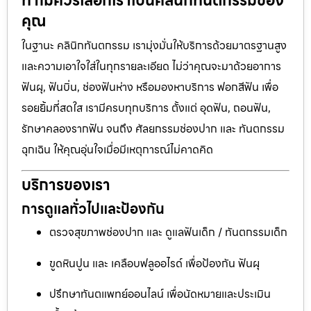
ทำไมควรเลือกเราเป็นคลินิกทันตกรรมของ
คุณ
ในฐานะ คลินิกทันตกรรม เรามุ่งมั่นให้บริการด้วยมาตรฐานสูง
และความเอาใจใส่ในทุกรายละเอียด ไม่ว่าคุณจะมาด้วยอาการ
ฟันผุ, ฟันบิ่น, ช่องฟันห่าง หรือมองหาบริการ ฟอกสีฟัน เพื่อ
รอยยิ้มที่สดใส เรามีครบทุกบริการ ตั้งแต่ อุดฟัน, ถอนฟัน,
รักษาคลองรากฟัน จนถึง ศัลยกรรมช่องปาก และ ทันตกรรม
ฉุกเฉิน ให้คุณอุ่นใจเมื่อมีเหตุการณ์ไม่คาดคิด
บริการของเรา
การดูแลทั่วไปและป้องกัน
ตรวจสุขภาพช่องปาก และ ดูแลฟันเด็ก / ทันตกรรมเด็ก
ขูดหินปูน และ เคลือบฟลูออไรด์ เพื่อป้องกัน ฟันผุ
ปรึกษาทันตแพทย์ออนไลน์ เพื่อนัดหมายและประเมิน