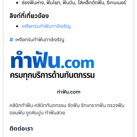
ช่องฟันห่าง, ฟันโยก, ฟันบิ่น, ใส่เหล็กดัดฟัน, รีเทนเนอร์
ลิงก์ที่เกี่ยวข้อง
เหงือกร่นทำฟันภาษีเจริญ
เหงือกร่นทำฟันภาษีเจริญ
ทําฟัน.com
คลินิกทำฟัน คลินิกทันตกรรม จัดฟัน รักษารากฟัน ตรวจฟัน
ถอนฟัน ขูดหินปูน ทำฟันสวย
ติดต่อเรา