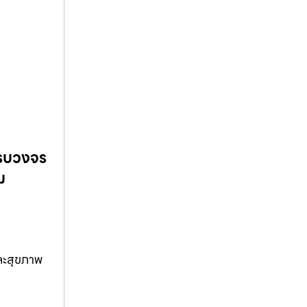
ครบวงจร
ม
ละสุขภาพ