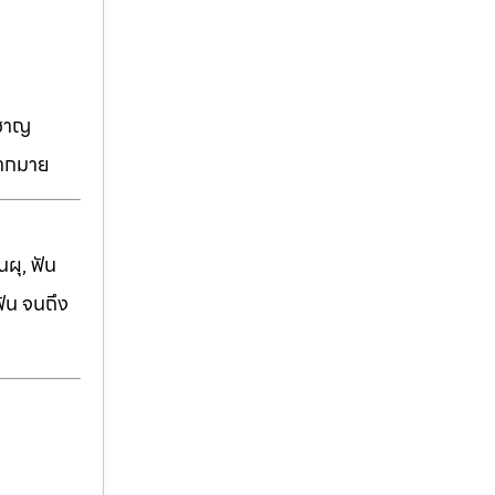
วชาญ
มากมาย
ผุ, ฟัน
ฟัน จนถึง