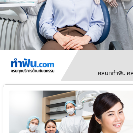
คลินิกทำฟัน ค