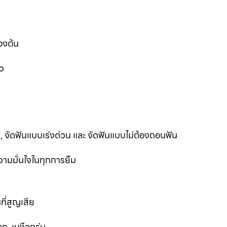
องต้น
ว
ฟัน, จัดฟันแบบเร่งด่วน และ จัดฟันแบบไม่ต้องถอนฟัน
ามมั่นใจในทุกการยิ้ม
ที่สูญเสีย
ก, เหงือกร่น