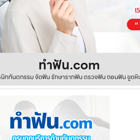
ทําฟัน.com
ลินิกทันตกรรม จัดฟัน รักษารากฟัน ตรวจฟัน ถอนฟัน ขูดห