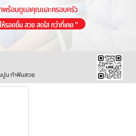
ินปูน ทำฟันสวย