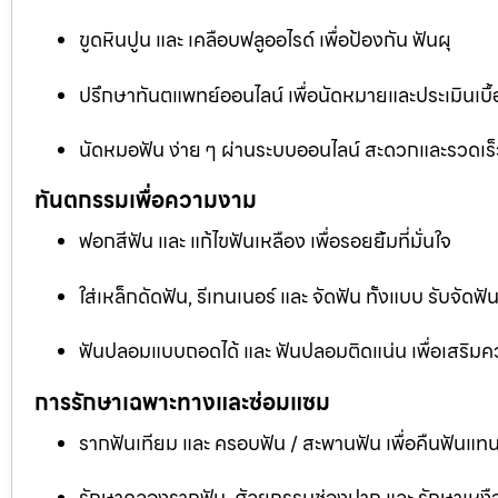
ขูดหินปูน และ เคลือบฟลูออไรด์ เพื่อป้องกัน ฟันผุ
ปรึกษาทันตแพทย์ออนไลน์ เพื่อนัดหมายและประเมินเบื้
นัดหมอฟัน ง่าย ๆ ผ่านระบบออนไลน์ สะดวกและรวดเร็
ทันตกรรมเพื่อความงาม
ฟอกสีฟัน และ แก้ไขฟันเหลือง เพื่อรอยยิ้มที่มั่นใจ
ใส่เหล็กดัดฟัน, รีเทนเนอร์ และ จัดฟัน ทั้งแบบ รับจัด
ฟันปลอมแบบถอดได้ และ ฟันปลอมติดแน่น เพื่อเสริมคว
การรักษาเฉพาะทางและซ่อมแซม
รากฟันเทียม และ ครอบฟัน / สะพานฟัน เพื่อคืนฟันแทน
รักษาคลองรากฟัน, ศัลยกรรมช่องปาก และ รักษาเหงือ