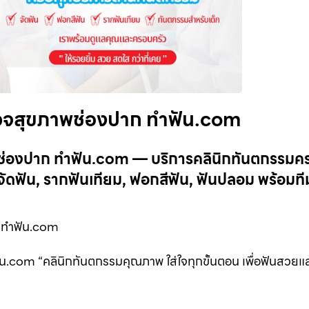
รวจสุขภาพช่องปาก ทำฟัน.com
พช่องปาก ทำฟัน.com — บริการคลินิกทันตกรรม
ดฟัน, รากฟันเทียม, ฟอกสีฟัน, ฟันปลอม พร้อมที
 ทำฟัน.com
.com “คลินิกทันตกรรมคุณภาพ ใส่ใจทุกขั้นตอน เพื่อฟันสวยแ