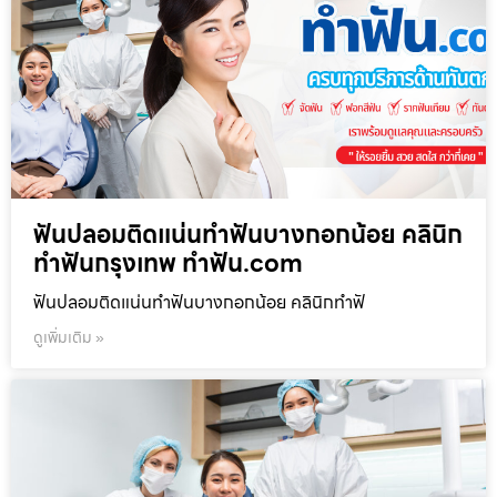
ฟันปลอมติดแน่นทำฟันบางกอกน้อย คลินิก
ทำฟันกรุงเทพ ทำฟัน.com
ฟันปลอมติดแน่นทำฟันบางกอกน้อย คลินิกทำฟั
ดูเพิ่มเติม »