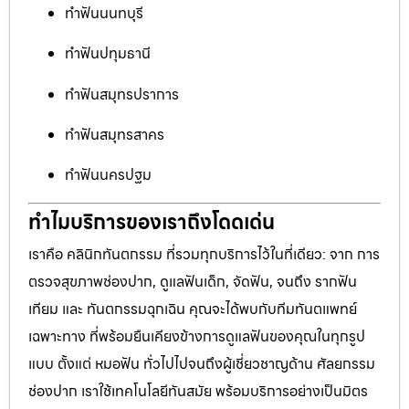
ทำฟันนนทบุรี
ทำฟันปทุมธานี
ทำฟันสมุทรปราการ
ทำฟันสมุทรสาคร
ทำฟันนครปฐม
ทำไมบริการของเราถึงโดดเด่น
เราคือ คลินิกทันตกรรม ที่รวมทุกบริการไว้ในที่เดียว: จาก การ
ตรวจสุขภาพช่องปาก, ดูแลฟันเด็ก, จัดฟัน, จนถึง รากฟัน
เทียม และ ทันตกรรมฉุกเฉิน คุณจะได้พบกับทีมทันตแพทย์
เฉพาะทาง ที่พร้อมยืนเคียงข้างการดูแลฟันของคุณในทุกรูป
แบบ ตั้งแต่ หมอฟัน ทั่วไปไปจนถึงผู้เชี่ยวชาญด้าน ศัลยกรรม
ช่องปาก เราใช้เทคโนโลยีทันสมัย พร้อมบริการอย่างเป็นมิตร