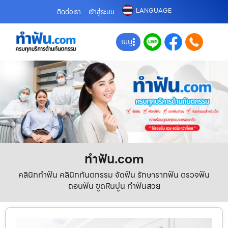
LANGUAGE
ติดต่อเรา
เข้าสู่ระบบ
เมนู
ทําฟัน.com
คลินิกทำฟัน คลินิกทันตกรรม จัดฟัน รักษารากฟัน ตรวจฟัน
ถอนฟัน ขูดหินปูน ทำฟันสวย