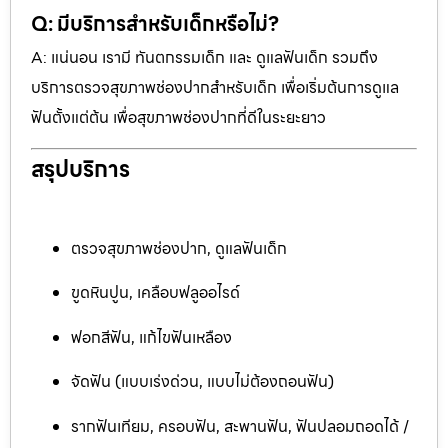
Q: มีบริการสำหรับเด็กหรือไม่?
A: แน่นอน เรามี ทันตกรรมเด็ก และ ดูแลฟันเด็ก รวมถึง
บริการตรวจสุขภาพช่องปากสำหรับเด็ก เพื่อเริ่มต้นการดูแล
ฟันตั้งแต่ต้น เพื่อสุขภาพช่องปากที่ดีในระยะยาว
สรุปบริการ
ตรวจสุขภาพช่องปาก, ดูแลฟันเด็ก
ขูดหินปูน, เคลือบฟลูออไรด์
ฟอกสีฟัน, แก้ไขฟันเหลือง
จัดฟัน (แบบเร่งด่วน, แบบไม่ต้องถอนฟัน)
รากฟันเทียม, ครอบฟัน, สะพานฟัน, ฟันปลอมถอดได้ /