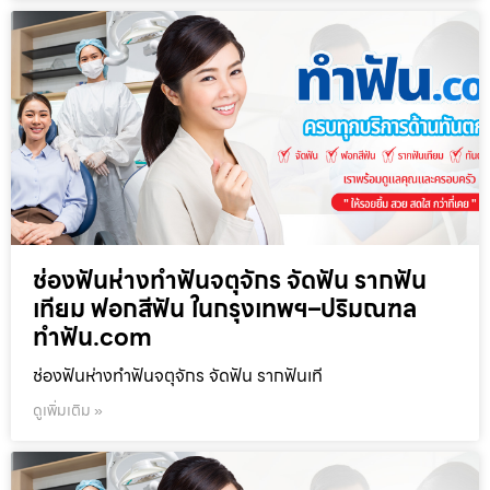
ช่องฟันห่างทำฟันจตุจักร จัดฟัน รากฟัน
เทียม ฟอกสีฟัน ในกรุงเทพฯ–ปริมณฑล
ทำฟัน.com
ช่องฟันห่างทำฟันจตุจักร จัดฟัน รากฟันเที
ดูเพิ่มเติม »