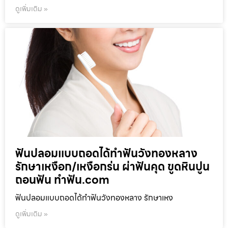
ดูเพิ่มเติม »
ฟันปลอมแบบถอดได้ทำฟันวังทองหลาง
รักษาเหงือก/เหงือกร่น ผ่าฟันคุด ขูดหินปูน
ถอนฟัน ทำฟัน.com
ฟันปลอมแบบถอดได้ทำฟันวังทองหลาง รักษาเหง
ดูเพิ่มเติม »