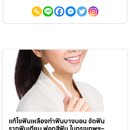
แก้ไขฟันเหลืองทำฟันบางบอน จัดฟัน
รากฟันเทียม ฟอกสีฟัน ในกรุงเทพฯ–