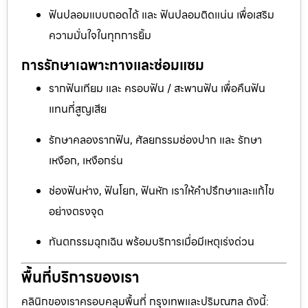
ฟันปลอมแบบถอดได้ และ ฟันปลอมติดแน่น เพื่อเสริม
ความมั่นใจในทุกการยิ้ม
การรักษาเฉพาะทางและซ่อมแซม
รากฟันเทียม และ ครอบฟัน / สะพานฟัน เพื่อคืนฟัน
แทนที่สูญเสีย
รักษาคลองรากฟัน, ศัลยกรรมช่องปาก และ รักษา
เหงือก, เหงือกร่น
ช่องฟันห่าง, ฟันโยก, ฟันหัก เราให้คำปรึกษาและแก้ไข
อย่างตรงจุด
ทันตกรรมฉุกเฉิน พร้อมบริการเมื่อมีเหตุเร่งด่วน
พื้นที่บริการของเรา
คลินิกของเราครอบคลุมพื้นที่ กรุงเทพและปริมณฑล ดังนี้: