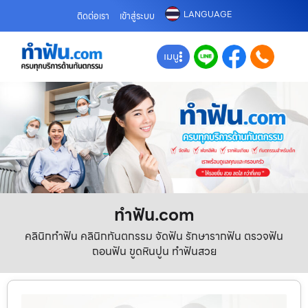
LANGUAGE
ติดต่อเรา
เข้าสู่ระบบ
เมนู
ทําฟัน.com
คลินิกทำฟัน คลินิกทันตกรรม จัดฟัน รักษารากฟัน ตรวจฟัน
ถอนฟัน ขูดหินปูน ทำฟันสวย