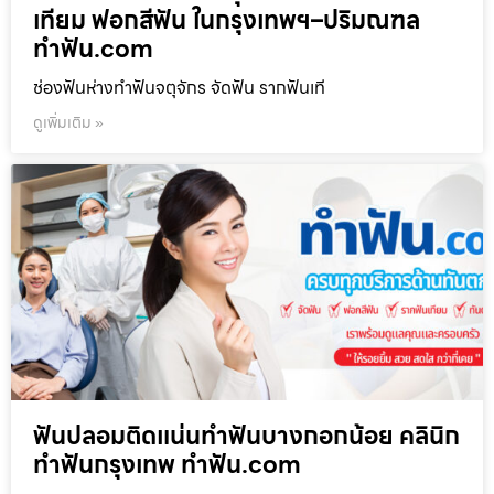
เทียม ฟอกสีฟัน ในกรุงเทพฯ–ปริมณฑล
ทำฟัน.com
ช่องฟันห่างทำฟันจตุจักร จัดฟัน รากฟันเที
ดูเพิ่มเติม »
ฟันปลอมติดแน่นทำฟันบางกอกน้อย คลินิก
ทำฟันกรุงเทพ ทำฟัน.com