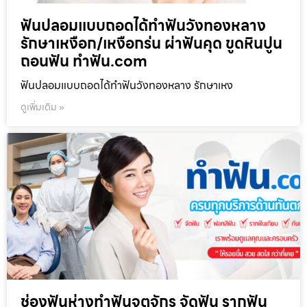
ฟันปลอมแบบถอดได้ทำฟันวังทองหลาง
รักษาเหงือก/เหงือกร่น ผ่าฟันคุด ขูดหินปูน
ถอนฟัน ทำฟัน.com
ฟันปลอมแบบถอดได้ทำฟันวังทองหลาง รักษาเหง
ดูเพิ่มเติม »
ช่องฟันห่างทำฟันจตุจักร จัดฟัน รากฟัน