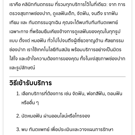
เราคือ คลินิกทันตกรรม ที่รวมทุกบริการไว้ในที่เดียว: จาก การ
ตรวจสุขภาพช่องปาก, ดูแลฟันเด็ก, จัดฟัน, จนถึง รากฟัน
เทียม และ ทันตกรรมฉุกเฉิน คุณจะได้พบกับทีมทันตแพทย์
เฉพาะทาง ที่พร้อมยืนเคียงข้างการดูแลฟันของคุณในทุกรูป
แบบ ตั้งแต่ หมอฟัน ทั่วไปไปจนถึงผู้เชี่ยวชาญด้าน ศัลยกรรม
ช่องปาก เราใช้เทคโนโลยีทันสมัย พร้อมบริการอย่างเป็นมิตร
ใส่ใจ และเข้าใจความต้องการของคุณ ทั้งในแง่สุขภาพช่องปาก
และรูปลักษณ์
วิธีเข้ารับบริการ
เลือกบริการที่ต้องการ เช่น จัดฟัน, ฟอกสีฟัน, ถอนฟัน
หรืออื่น ๆ
นัดหมอฟัน ผ่านออนไลน์หรือโทรจอง
พบ ทันตแพทย์ เพื่อประเมินและวางแผนการรักษา