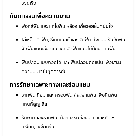
รวดเร็ว
ทันตกรรมเพื่อความงาม
ฟอกสีฟัน และ แก้ไขฟันเหลือง เพื่อรอยยิ้มที่มั่นใจ
ใส่เหล็กดัดฟัน, รีเทนเนอร์ และ จัดฟัน ทั้งแบบ รับจัดฟัน,
จัดฟันแบบเร่งด่วน และ จัดฟันแบบไม่ต้องถอนฟัน
ฟันปลอมแบบถอดได้ และ ฟันปลอมติดแน่น เพื่อเสริม
ความมั่นใจในทุกการยิ้ม
การรักษาเฉพาะทางและซ่อมแซม
รากฟันเทียม และ ครอบฟัน / สะพานฟัน เพื่อคืนฟัน
แทนที่สูญเสีย
รักษาคลองรากฟัน, ศัลยกรรมช่องปาก และ รักษา
เหงือก, เหงือกร่น