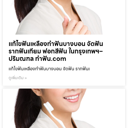
แก้ไขฟันเหลืองทำฟันบางบอน จัดฟัน
รากฟันเทียม ฟอกสีฟัน ในกรุงเทพฯ–
ปริมณฑล ทำฟัน.com
แก้ไขฟันเหลืองทำฟันบางบอน จัดฟัน รากฟันเ
ดูเพิ่มเติม »