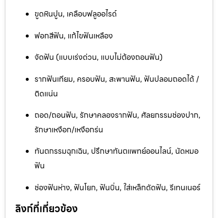
ขูดหินปูน, เคลือบฟลูออไรด์
ฟอกสีฟัน, แก้ไขฟันเหลือง
จัดฟัน (แบบเร่งด่วน, แบบไม่ต้องถอนฟัน)
รากฟันเทียม, ครอบฟัน, สะพานฟัน, ฟันปลอมถอดได้ /
ติดแน่น
ถอด/ถอนฟัน, รักษาคลองรากฟัน, ศัลยกรรมช่องปาก,
รักษาเหงือก/เหงือกร่น
ทันตกรรมฉุกเฉิน, ปรึกษาทันตแพทย์ออนไลน์, นัดหมอ
ฟัน
ช่องฟันห่าง, ฟันโยก, ฟันบิ่น, ใส่เหล็กดัดฟัน, รีเทนเนอร์
ลิงก์ที่เกี่ยวข้อง