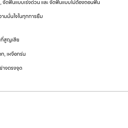
ฟัน, จัดฟันแบบเร่งด่วน และ จัดฟันแบบไม่ต้องถอนฟัน
ามมั่นใจในทุกการยิ้ม
ที่สูญเสีย
ก, เหงือกร่น
อย่างตรงจุด