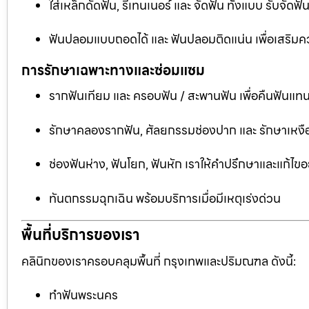
ใส่เหล็กดัดฟัน, รีเทนเนอร์ และ จัดฟัน ทั้งแบบ รับจัด
ฟันปลอมแบบถอดได้ และ ฟันปลอมติดแน่น เพื่อเสริมคว
การรักษาเฉพาะทางและซ่อมแซม
รากฟันเทียม และ ครอบฟัน / สะพานฟัน เพื่อคืนฟันแทน
รักษาคลองรากฟัน, ศัลยกรรมช่องปาก และ รักษาเหงือ
ช่องฟันห่าง, ฟันโยก, ฟันหัก เราให้คำปรึกษาและแก้ไข
ทันตกรรมฉุกเฉิน พร้อมบริการเมื่อมีเหตุเร่งด่วน
พื้นที่บริการของเรา
คลินิกของเราครอบคลุมพื้นที่ กรุงเทพและปริมณฑล ดังนี้:
ทำฟันพระนคร