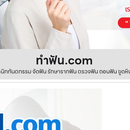
ทําฟัน.com
ลินิกทันตกรรม จัดฟัน รักษารากฟัน ตรวจฟัน ถอนฟัน ขูดห