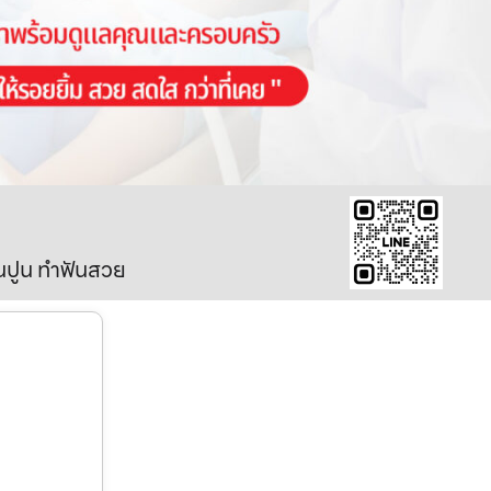
ินปูน ทำฟันสวย