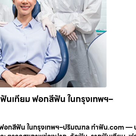
กฟันเทียม ฟอกสีฟัน ในกรุงเทพฯ–
ยม ฟอกสีฟัน ในกรุงเทพฯ–ปริมณฑล ทำฟัน.com — 