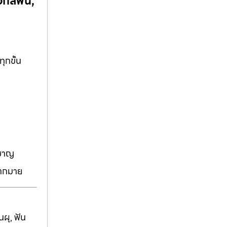
กสีฟัน,
ุกขั้น
วชาญ
มากมาย
ผุ, ฟัน