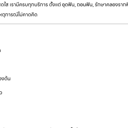
ี่สดใส เรามีครบทุกบริการ ตั้งแต่ อุดฟัน, ถอนฟัน, รักษาคลองราก
เหตุการณ์ไม่คาดคิด
ก
องต้น
ว