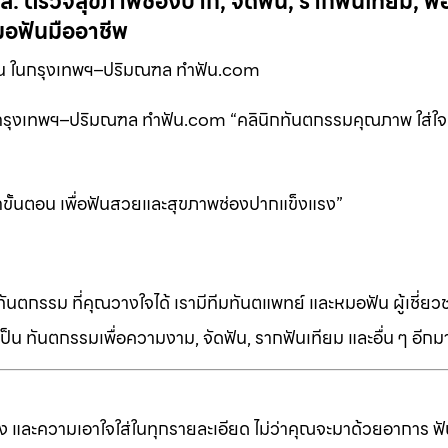
 ตรวจสุขภาพช่องปาก, จัดฟัน, รากฟันเทียม, ฟอ
อฟันมืออาชีพ
ัน ในกรุงเทพฯ–ปริมณฑล ทำฟัน.com
ในกรุงเทพฯ–ปริมณฑล ทำฟัน.com “คลินิกทันตกรรมคุณภาพ ใส่ใจท
กขั้นตอน เพื่อฟันสวยและสุขภาพช่องปากแข็งแรง”
ทันตกรรม ที่คุณวางใจได้ เรามีทีมทันตแพทย์ และหมอฟัน ผู้เชี่ย
็น ทันตกรรมเพื่อความงาม, จัดฟัน, รากฟันเทียม และอื่น ๆ อีก
ง และความเอาใจใส่ในทุกรายละเอียด ไม่ว่าคุณจะมาด้วยอาการ ฟัน