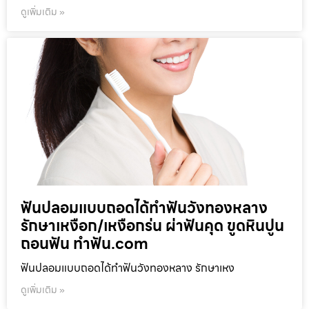
ดูเพิ่มเติม »
ฟันปลอมแบบถอดได้ทำฟันวังทองหลาง
รักษาเหงือก/เหงือกร่น ผ่าฟันคุด ขูดหินปูน
ถอนฟัน ทำฟัน.com
ฟันปลอมแบบถอดได้ทำฟันวังทองหลาง รักษาเหง
ดูเพิ่มเติม »