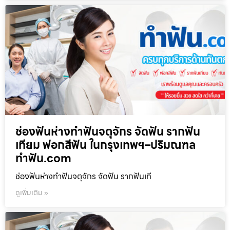
ช่องฟันห่างทำฟันจตุจักร จัดฟัน รากฟัน
เทียม ฟอกสีฟัน ในกรุงเทพฯ–ปริมณฑล
ทำฟัน.com
ช่องฟันห่างทำฟันจตุจักร จัดฟัน รากฟันเที
ดูเพิ่มเติม »