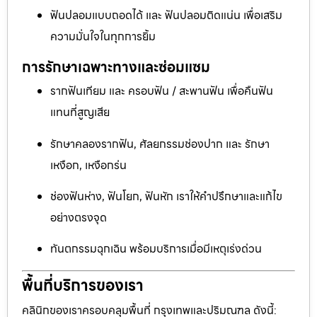
ฟันปลอมแบบถอดได้ และ ฟันปลอมติดแน่น เพื่อเสริม
ความมั่นใจในทุกการยิ้ม
การรักษาเฉพาะทางและซ่อมแซม
รากฟันเทียม และ ครอบฟัน / สะพานฟัน เพื่อคืนฟัน
แทนที่สูญเสีย
รักษาคลองรากฟัน, ศัลยกรรมช่องปาก และ รักษา
เหงือก, เหงือกร่น
ช่องฟันห่าง, ฟันโยก, ฟันหัก เราให้คำปรึกษาและแก้ไข
อย่างตรงจุด
ทันตกรรมฉุกเฉิน พร้อมบริการเมื่อมีเหตุเร่งด่วน
พื้นที่บริการของเรา
คลินิกของเราครอบคลุมพื้นที่ กรุงเทพและปริมณฑล ดังนี้: