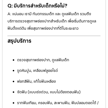
Q: มีบริการสำหรับเด็กหรือไม่?
A: แน่นอน เรามี ทันตกรรมเด็ก และ ดูแลฟันเด็ก รวมถึง
บริการตรวจสุขภาพช่องปากสำหรับเด็ก เพื่อเริ่มต้นการดูแล
ฟันตั้งแต่ต้น เพื่อสุขภาพช่องปากที่ดีในระยะยาว
สรุปบริการ
ตรวจสุขภาพช่องปาก, ดูแลฟันเด็ก
ขูดหินปูน, เคลือบฟลูออไรด์
ฟอกสีฟัน, แก้ไขฟันเหลือง
จัดฟัน (แบบเร่งด่วน, แบบไม่ต้องถอนฟัน)
รากฟันเทียม, ครอบฟัน, สะพานฟัน, ฟันปลอมถอดได้ /