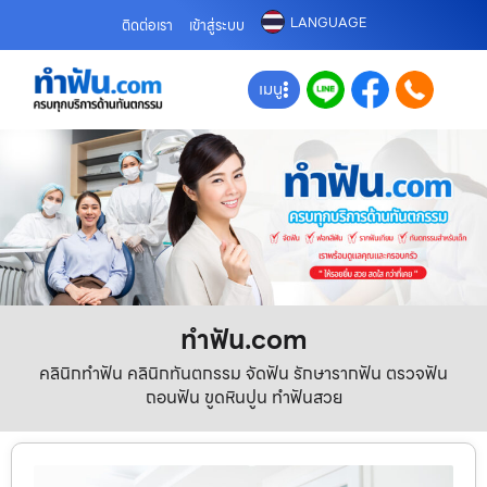
LANGUAGE
ติดต่อเรา
เข้าสู่ระบบ
เมนู
ทําฟัน.com
คลินิกทำฟัน คลินิกทันตกรรม จัดฟัน รักษารากฟัน ตรวจฟัน
ถอนฟัน ขูดหินปูน ทำฟันสวย