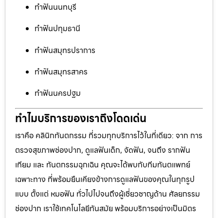
ทำฟันนนทบุรี
ทำฟันปทุมธานี
ทำฟันสมุทรปราการ
ทำฟันสมุทรสาคร
ทำฟันนครปฐม
ทำไมบริการของเราถึงโดดเด่น
เราคือ คลินิกทันตกรรม ที่รวมทุกบริการไว้ในที่เดียว: จาก การ
ตรวจสุขภาพช่องปาก, ดูแลฟันเด็ก, จัดฟัน, จนถึง รากฟัน
เทียม และ ทันตกรรมฉุกเฉิน คุณจะได้พบกับทีมทันตแพทย์
เฉพาะทาง ที่พร้อมยืนเคียงข้างการดูแลฟันของคุณในทุกรูป
แบบ ตั้งแต่ หมอฟัน ทั่วไปไปจนถึงผู้เชี่ยวชาญด้าน ศัลยกรรม
ช่องปาก เราใช้เทคโนโลยีทันสมัย พร้อมบริการอย่างเป็นมิตร