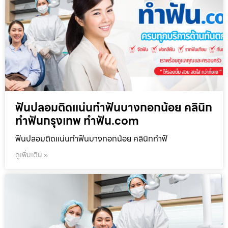
ฟันปลอมติดแน่นทำฟันบางกอกน้อย คลินิก
ทำฟันกรุงเทพ ทำฟัน.com
ฟันปลอมติดแน่นทำฟันบางกอกน้อย คลินิกทำฟั
ดูเพิ่มเติม »