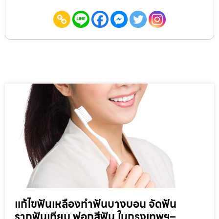
แก้ไขฟันเหลืองทำฟันบางบอน จัดฟัน
รากฟันเทียม ฟอกสีฟัน ในกรุงเทพฯ–