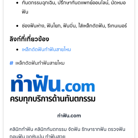
ทันตกรรมฉุกเฉิน, ปรึกษาทันตแพทย์ออนไลน์, นัดหมอ
ฟัน
ช่องฟันห่าง, ฟันโยก, ฟันบิ่น, ใส่เหล็กดัดฟัน, รีเทนเนอร์
ลิงก์ที่เกี่ยวข้อง
เหล็กดัดฟันทำฟันสายไหม
เหล็กดัดฟันทำฟันสายไหม
ทําฟัน.com
คลินิกทำฟัน คลินิกทันตกรรม จัดฟัน รักษารากฟัน ตรวจฟัน
ถอนฟัน ขูดหินปูน ทำฟันสวย