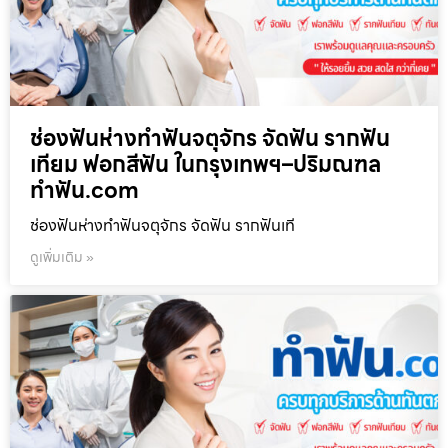
ช่องฟันห่างทำฟันจตุจักร จัดฟัน รากฟัน
เทียม ฟอกสีฟัน ในกรุงเทพฯ–ปริมณฑล
ทำฟัน.com
ช่องฟันห่างทำฟันจตุจักร จัดฟัน รากฟันเที
ดูเพิ่มเติม »