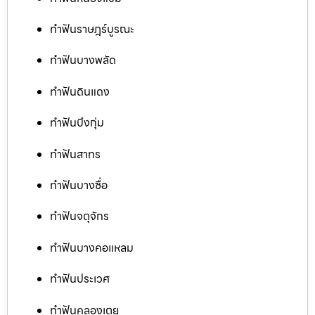
ทำฟันราษฎร์บูรณะ
ทำฟันบางพลัด
ทำฟันดินแดง
ทำฟันบึงกุ่ม
ทำฟันสาทร
ทำฟันบางซื่อ
ทำฟันจตุจักร
ทำฟันบางคอแหลม
ทำฟันประเวศ
ทำฟันคลองเตย