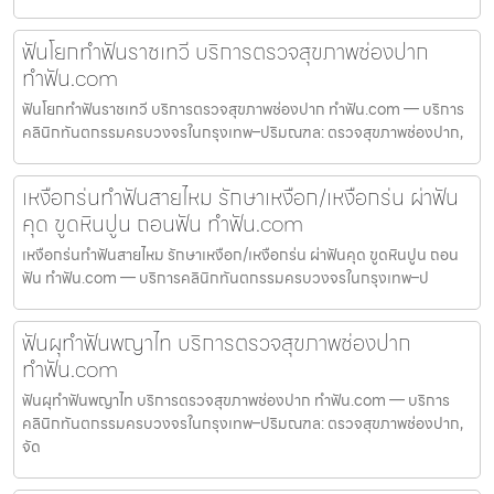
ฟันโยกทำฟันราชเทวี บริการตรวจสุขภาพช่องปาก
ทำฟัน.com
ฟันโยกทำฟันราชเทวี บริการตรวจสุขภาพช่องปาก ทำฟัน.com — บริการ
คลินิกทันตกรรมครบวงจรในกรุงเทพ–ปริมณฑล: ตรวจสุขภาพช่องปาก,
เหงือกร่นทำฟันสายไหม รักษาเหงือก/เหงือกร่น ผ่าฟัน
คุด ขูดหินปูน ถอนฟัน ทำฟัน.com
เหงือกร่นทำฟันสายไหม รักษาเหงือก/เหงือกร่น ผ่าฟันคุด ขูดหินปูน ถอน
ฟัน ทำฟัน.com — บริการคลินิกทันตกรรมครบวงจรในกรุงเทพ–ป
ฟันผุทำฟันพญาไท บริการตรวจสุขภาพช่องปาก
ทำฟัน.com
ฟันผุทำฟันพญาไท บริการตรวจสุขภาพช่องปาก ทำฟัน.com — บริการ
คลินิกทันตกรรมครบวงจรในกรุงเทพ–ปริมณฑล: ตรวจสุขภาพช่องปาก,
จัด