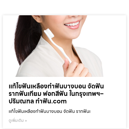
แก้ไขฟันเหลืองทำฟันบางบอน จัดฟัน
รากฟันเทียม ฟอกสีฟัน ในกรุงเทพฯ–
ปริมณฑล ทำฟัน.com
แก้ไขฟันเหลืองทำฟันบางบอน จัดฟัน รากฟันเ
ดูเพิ่มเติม »