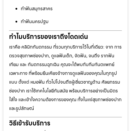
ทำฟันสมุทรสาคร
ทำฟันนครปฐม
ทำไมบริการของเราถึงโดดเด่น
เราคือ คลินิกทันตกรรม ที่รวมทุกบริการไว้ในที่เดียว: จาก การ
ตรวจสุขภาพช่องปาก, ดูแลฟันเด็ก, จัดฟัน, จนถึง รากฟัน
เทียม และ ทันตกรรมฉุกเฉิน คุณจะได้พบกับทีมทันตแพทย์
เฉพาะทาง ที่พร้อมยืนเคียงข้างการดูแลฟันของคุณในทุกรูป
แบบ ตั้งแต่ หมอฟัน ทั่วไปไปจนถึงผู้เชี่ยวชาญด้าน ศัลยกรรม
ช่องปาก เราใช้เทคโนโลยีทันสมัย พร้อมบริการอย่างเป็นมิตร
ใส่ใจ และเข้าใจความต้องการของคุณ ทั้งในแง่สุขภาพช่องปาก
และรูปลักษณ์
วิธีเข้ารับบริการ