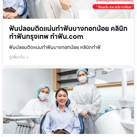
ฟันปลอมติดแน่นทำฟันบางกอกน้อย คลินิก
ทำฟันกรุงเทพ ทำฟัน.com
ฟันปลอมติดแน่นทำฟันบางกอกน้อย คลินิกทำฟั
ดูเพิ่มเติม »