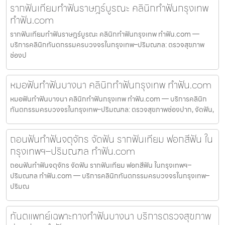
รากฟันเทียมทำฟันราษฎร์บูรณะ คลินิกทำฟันกรุงเทพ
ทำฟัน.com
รากฟันเทียมทำฟันราษฎร์บูรณะ คลินิกทำฟันกรุงเทพ ทำฟัน.com —
บริการคลินิกทันตกรรมครบวงจรในกรุงเทพ–ปริมณฑล: ตรวจสุขภาพ
ช่องป
หมอฟันทำฟันบางนา คลินิกทำฟันกรุงเทพ ทำฟัน.com
หมอฟันทำฟันบางนา คลินิกทำฟันกรุงเทพ ทำฟัน.com — บริการคลินิก
ทันตกรรมครบวงจรในกรุงเทพ–ปริมณฑล: ตรวจสุขภาพช่องปาก, จัดฟัน,
ถอนฟันทำฟันจตุจักร จัดฟัน รากฟันเทียม ฟอกสีฟัน ใน
กรุงเทพฯ–ปริมณฑล ทำฟัน.com
ถอนฟันทำฟันจตุจักร จัดฟัน รากฟันเทียม ฟอกสีฟัน ในกรุงเทพฯ–
ปริมณฑล ทำฟัน.com — บริการคลินิกทันตกรรมครบวงจรในกรุงเทพ–
ปริมณ
ทันตแพทย์เฉพาะทางทำฟันบางนา บริการตรวจสุขภาพ