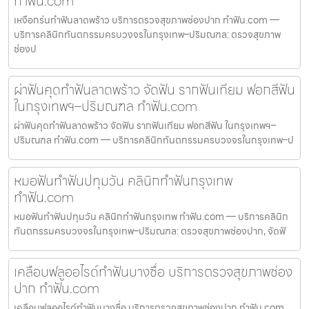
ทำฟัน.com
เหงือกร่นทำฟันลาดพร้าว บริการตรวจสุขภาพช่องปาก ทำฟัน.com —
บริการคลินิกทันตกรรมครบวงจรในกรุงเทพ–ปริมณฑล: ตรวจสุขภาพ
ช่องป
ผ่าฟันคุดทำฟันลาดพร้าว จัดฟัน รากฟันเทียม ฟอกสีฟัน
ในกรุงเทพฯ–ปริมณฑล ทำฟัน.com
ผ่าฟันคุดทำฟันลาดพร้าว จัดฟัน รากฟันเทียม ฟอกสีฟัน ในกรุงเทพฯ–
ปริมณฑล ทำฟัน.com — บริการคลินิกทันตกรรมครบวงจรในกรุงเทพ–ป
หมอฟันทำฟันปทุมวัน คลินิกทำฟันกรุงเทพ
ทำฟัน.com
หมอฟันทำฟันปทุมวัน คลินิกทำฟันกรุงเทพ ทำฟัน.com — บริการคลินิก
ทันตกรรมครบวงจรในกรุงเทพ–ปริมณฑล: ตรวจสุขภาพช่องปาก, จัดฟั
เคลือบฟลูออไรด์ทำฟันบางซื่อ บริการตรวจสุขภาพช่อง
ปาก ทำฟัน.com
เคลือบฟลูออไรด์ทำฟันบางซื่อ บริการตรวจสุขภาพช่องปาก ทำฟัน.com