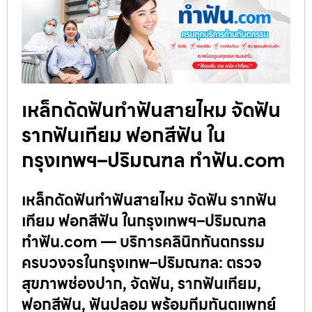
เหล็กดัดฟันทำฟันสายไหม จัดฟัน
รากฟันเทียม ฟอกสีฟัน ใน
กรุงเทพฯ–ปริมณฑล ทำฟัน.com
เหล็กดัดฟันทำฟันสายไหม จัดฟัน รากฟัน
เทียม ฟอกสีฟัน ในกรุงเทพฯ–ปริมณฑล
ทำฟัน.com — บริการคลินิกทันตกรรม
ครบวงจรในกรุงเทพ–ปริมณฑล: ตรวจ
สุขภาพช่องปาก, จัดฟัน, รากฟันเทียม,
ฟอกสีฟัน, ฟันปลอม พร้อมทีมทันตแพทย์