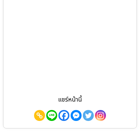
แชร์หน้านี้