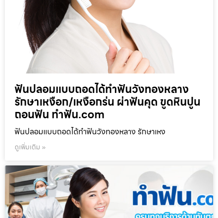
ฟันปลอมแบบถอดได้ทำฟันวังทองหลาง
รักษาเหงือก/เหงือกร่น ผ่าฟันคุด ขูดหินปูน
ถอนฟัน ทำฟัน.com
ฟันปลอมแบบถอดได้ทำฟันวังทองหลาง รักษาเหง
ดูเพิ่มเติม »