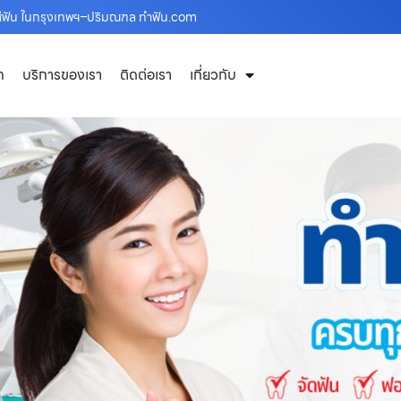
อกสีฟัน ในกรุงเทพฯ–ปริมณฑล ทำฟัน.com
ก
บริการของเรา
ติดต่อเรา
เกี่ยวกับ