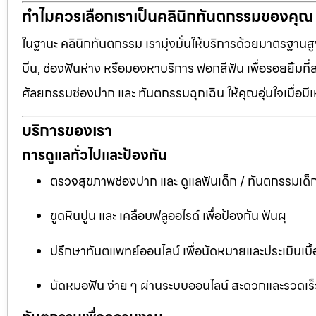
ทำไมควรเลือกเราเป็นคลินิกทันตกรรมของคุณ
ในฐานะ คลินิกทันตกรรม เรามุ่งมั่นให้บริการด้วยมาตรฐานสู
บิ่น, ช่องฟันห่าง หรือมองหาบริการ ฟอกสีฟัน เพื่อรอยยิ้มท
ศัลยกรรมช่องปาก และ ทันตกรรมฉุกเฉิน ให้คุณอุ่นใจเมื่อมี
บริการของเรา
การดูแลทั่วไปและป้องกัน
ตรวจสุขภาพช่องปาก และ ดูแลฟันเด็ก / ทันตกรรมเด็
ขูดหินปูน และ เคลือบฟลูออไรด์ เพื่อป้องกัน ฟันผุ
ปรึกษาทันตแพทย์ออนไลน์ เพื่อนัดหมายและประเมินเบื้
นัดหมอฟัน ง่าย ๆ ผ่านระบบออนไลน์ สะดวกและรวดเร็