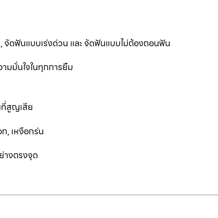
ฟัน, จัดฟันแบบเร่งด่วน และ จัดฟันแบบไม่ต้องถอนฟัน
ามมั่นใจในทุกการยิ้ม
ที่สูญเสีย
ก, เหงือกร่น
อย่างตรงจุด