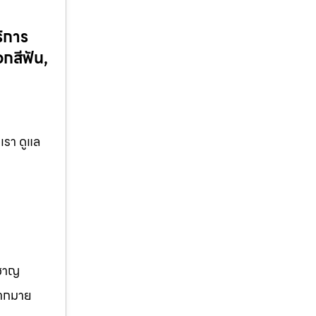
ิการ
กสีฟัน,
เรา ดูแล
วชาญ
มากมาย