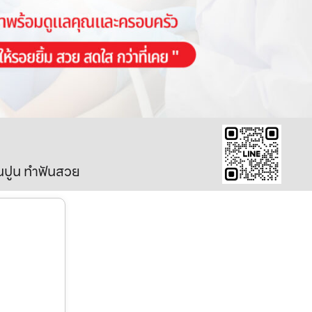
ินปูน ทำฟันสวย