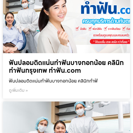
ฟันปลอมติดแน่นทำฟันบางกอกน้อย คลินิก
ทำฟันกรุงเทพ ทำฟัน.com
ฟันปลอมติดแน่นทำฟันบางกอกน้อย คลินิกทำฟั
ดูเพิ่มเติม »