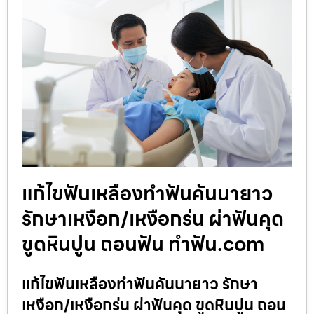
แก้ไขฟันเหลืองทำฟันคันนายาว
รักษาเหงือก/เหงือกร่น ผ่าฟันคุด
ขูดหินปูน ถอนฟัน ทำฟัน.com
แก้ไขฟันเหลืองทำฟันคันนายาว รักษา
เหงือก/เหงือกร่น ผ่าฟันคุด ขูดหินปูน ถอน