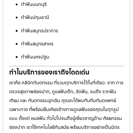
ทำฟันนนทบุรี
ทำฟันปทุมธานี
ทำฟันสมุทรปราการ
ทำฟันสมุทรสาคร
ทำฟันนครปฐม
ทำไมบริการของเราถึงโดดเด่น
เราคือ คลินิกทันตกรรม ที่รวมทุกบริการไว้ในที่เดียว: จาก การ
ตรวจสุขภาพช่องปาก, ดูแลฟันเด็ก, จัดฟัน, จนถึง รากฟัน
เทียม และ ทันตกรรมฉุกเฉิน คุณจะได้พบกับทีมทันตแพทย์
เฉพาะทาง ที่พร้อมยืนเคียงข้างการดูแลฟันของคุณในทุกรูป
แบบ ตั้งแต่ หมอฟัน ทั่วไปไปจนถึงผู้เชี่ยวชาญด้าน ศัลยกรรม
ช่องปาก เราใช้เทคโนโลยีทันสมัย พร้อมบริการอย่างเป็นมิตร