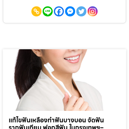
แก้ไขฟันเหลืองทำฟันบางบอน จัดฟัน
รากฟันเทียม ฟอกสีฟัน ในกรุงเทพฯ–