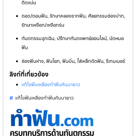
ติดแน่น
ถอด/ถอนฟัน, รักษาคลองรากฟัน, ศัลยกรรมช่องปาก,
รักษาเหงือก/เหงือกร่น
ทันตกรรมฉุกเฉิน, ปรึกษาทันตแพทย์ออนไลน์, นัดหมอ
ฟัน
ช่องฟันห่าง, ฟันโยก, ฟันบิ่น, ใส่เหล็กดัดฟัน, รีเทนเนอร์
ลิงก์ที่เกี่ยวข้อง
แก้ไขฟันเหลืองทำฟันคันนายาว
แก้ไขฟันเหลืองทำฟันคันนายาว