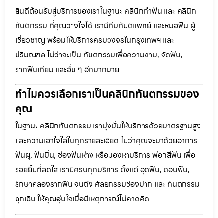
ยินดีต้อนรับสู่บริการของเราในฐานะ คลินิกทำฟัน และ คลินิก
ทันตกรรม ที่คุณวางใจได้ เรามีทีมทันตแพทย์ และหมอฟัน ผู้
เชี่ยวชาญ พร้อมให้บริการครบวงจรในกรุงเทพฯ และ
ปริมณฑล ไม่ว่าจะเป็น ทันตกรรมเพื่อความงาม, จัดฟัน,
รากฟันเทียม และอื่น ๆ อีกมากมาย
ทำไมควรเลือกเราเป็นคลินิกทันตกรรมของ
คุณ
ในฐานะ คลินิกทันตกรรม เรามุ่งมั่นให้บริการด้วยมาตรฐานสูง
และความเอาใจใส่ในทุกรายละเอียด ไม่ว่าคุณจะมาด้วยอาการ
ฟันผุ, ฟันบิ่น, ช่องฟันห่าง หรือมองหาบริการ ฟอกสีฟัน เพื่อ
รอยยิ้มที่สดใส เรามีครบทุกบริการ ตั้งแต่ อุดฟัน, ถอนฟัน,
รักษาคลองรากฟัน จนถึง ศัลยกรรมช่องปาก และ ทันตกรรม
ฉุกเฉิน ให้คุณอุ่นใจเมื่อมีเหตุการณ์ไม่คาดคิด