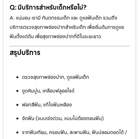
Q: มีบริการสำหรับเด็กหรือไม่?
A: แน่นอน เรามี ทันตกรรมเด็ก และ ดูแลฟันเด็ก รวมถึง
บริการตรวจสุขภาพช่องปากสำหรับเด็ก เพื่อเริ่มต้นการดูแล
ฟันตั้งแต่ต้น เพื่อสุขภาพช่องปากที่ดีในระยะยาว
สรุปบริการ
ตรวจสุขภาพช่องปาก, ดูแลฟันเด็ก
ขูดหินปูน, เคลือบฟลูออไรด์
ฟอกสีฟัน, แก้ไขฟันเหลือง
จัดฟัน (แบบเร่งด่วน, แบบไม่ต้องถอนฟัน)
รากฟันเทียม, ครอบฟัน, สะพานฟัน, ฟันปลอมถอดได้ /