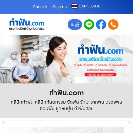
LANGUAGE
ติดต่อเรา
เข้าสู่ระบบ
เมนู
ทําฟัน.com
คลินิกทำฟัน คลินิกทันตกรรม จัดฟัน รักษารากฟัน ตรวจฟัน
ถอนฟัน ขูดหินปูน ทำฟันสวย