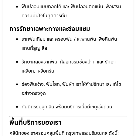
ฟันปลอมแบบถอดได้ และ ฟันปลอมติดแน่น เพื่อเสริม
ความมั่นใจในทุกการยิ้ม
การรักษาเฉพาะทางและซ่อมแซม
รากฟันเทียม และ ครอบฟัน / สะพานฟัน เพื่อคืนฟัน
แทนที่สูญเสีย
รักษาคลองรากฟัน, ศัลยกรรมช่องปาก และ รักษา
เหงือก, เหงือกร่น
ช่องฟันห่าง, ฟันโยก, ฟันหัก เราให้คำปรึกษาและแก้ไข
อย่างตรงจุด
ทันตกรรมฉุกเฉิน พร้อมบริการเมื่อมีเหตุเร่งด่วน
พื้นที่บริการของเรา
คลินิกของเราครอบคลุมพื้นที่ กรุงเทพและปริมณฑล ดังนี้: