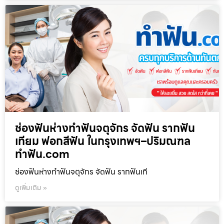
ช่องฟันห่างทำฟันจตุจักร จัดฟัน รากฟัน
เทียม ฟอกสีฟัน ในกรุงเทพฯ–ปริมณฑล
ทำฟัน.com
ช่องฟันห่างทำฟันจตุจักร จัดฟัน รากฟันเที
ดูเพิ่มเติม »