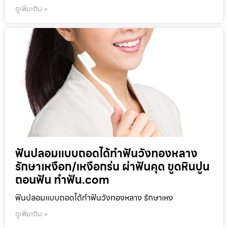
ดูเพิ่มเติม »
ฟันปลอมแบบถอดได้ทำฟันวังทองหลาง
รักษาเหงือก/เหงือกร่น ผ่าฟันคุด ขูดหินปูน
ถอนฟัน ทำฟัน.com
ฟันปลอมแบบถอดได้ทำฟันวังทองหลาง รักษาเหง
ดูเพิ่มเติม »