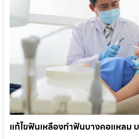
แก้ไขฟันเหลืองทำฟันบางคอแหลม 