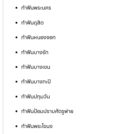
ทำฟันพระนคร
ทำฟันดุสิต
ทำฟันหนองจอก
ทำฟันบางรัก
ทำฟันบางเขน
ทำฟันบางกะปิ
ทำฟันปทุมวัน
ทำฟันป้อมปราบศัตรูพ่าย
ทำฟันพระโขนง