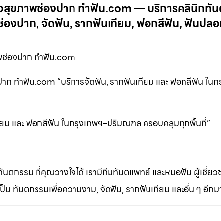
จสุขภาพช่องปาก ทำฟัน.com — บริการคลินิกทั
งปาก, จัดฟัน, รากฟันเทียม, ฟอกสีฟัน, ฟันปลอ
พช่องปาก ทำฟัน.com
ก ทำฟัน.com “บริการจัดฟัน, รากฟันเทียม และ ฟอกสีฟัน ในก
ียม และ ฟอกสีฟัน ในกรุงเทพฯ–ปริมณฑล ครอบคลุมทุกพื้นที่”
ทันตกรรม ที่คุณวางใจได้ เรามีทีมทันตแพทย์ และหมอฟัน ผู้เชี่ย
็น ทันตกรรมเพื่อความงาม, จัดฟัน, รากฟันเทียม และอื่น ๆ อีก