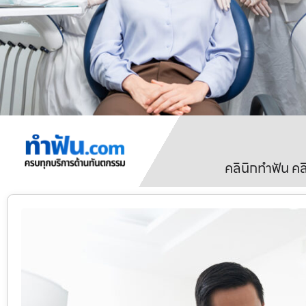
คลินิกทำฟัน ค