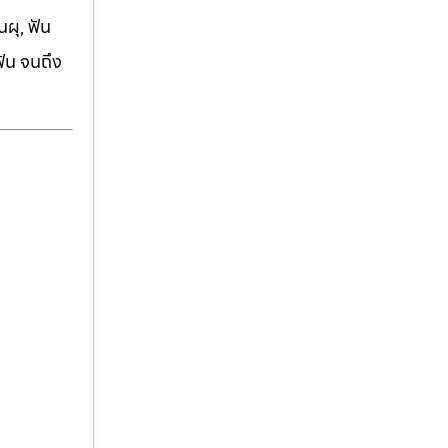
ผุ, ฟัน
ฟัน จนถึง