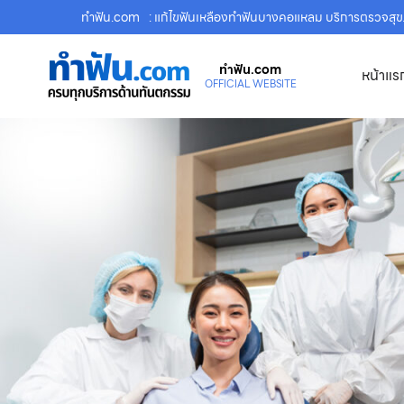
ทําฟัน.com
: แก้ไขฟันเหลืองทำฟันบางคอแหลม บริการตรวจส
ทําฟัน.com
หน้าแร
OFFICIAL WEBSITE