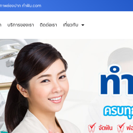
ุขภาพช่องปาก ทำฟัน.com
ก
บริการของเรา
ติดต่อเรา
เกี่ยวกับ