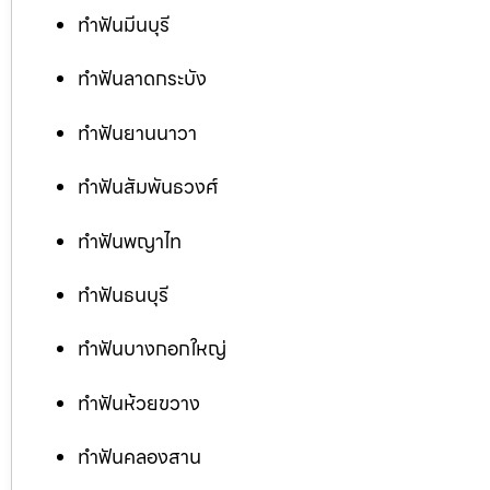
ทำฟันมีนบุรี
ทำฟันลาดกระบัง
ทำฟันยานนาวา
ทำฟันสัมพันธวงศ์
ทำฟันพญาไท
ทำฟันธนบุรี
ทำฟันบางกอกใหญ่
ทำฟันห้วยขวาง
ทำฟันคลองสาน