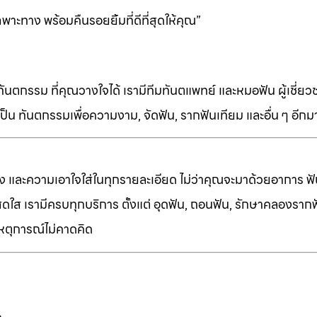
ะทาง พร้อมคืนรอยยิ้มที่ดีที่สุดให้คุณ”
ทันตกรรม ที่คุณวางใจได้ เรามีทีมทันตแพทย์ และหมอฟัน ผู้เชี่ย
็น ทันตกรรมเพื่อความงาม, จัดฟัน, รากฟันเทียม และอื่น ๆ อีก
ง และความเอาใจใส่ในทุกรายละเอียด ไม่ว่าคุณจะมาด้วยอาการ ฟัน
ี่สดใส เรามีครบทุกบริการ ตั้งแต่ อุดฟัน, ถอนฟัน, รักษาคลองราก
เหตุการณ์ไม่คาดคิด