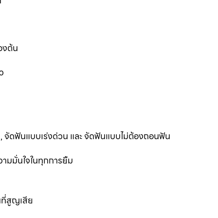
ก
องต้น
ว
ฟัน, จัดฟันแบบเร่งด่วน และ จัดฟันแบบไม่ต้องถอนฟัน
ามมั่นใจในทุกการยิ้ม
ที่สูญเสีย