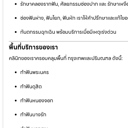
รักษาคลองรากฟัน, ศัลยกรรมช่องปาก และ รักษาเหงือ
ช่องฟันห่าง, ฟันโยก, ฟันหัก เราให้คำปรึกษาและแก้ไข
ทันตกรรมฉุกเฉิน พร้อมบริการเมื่อมีเหตุเร่งด่วน
พื้นที่บริการของเรา
คลินิกของเราครอบคลุมพื้นที่ กรุงเทพและปริมณฑล ดังนี้:
ทำฟันพระนคร
ทำฟันดุสิต
ทำฟันหนองจอก
ทำฟันบางรัก