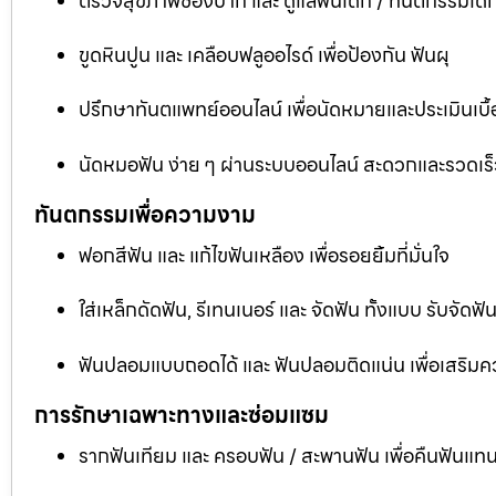
ตรวจสุขภาพช่องปาก และ ดูแลฟันเด็ก / ทันตกรรมเด็
ขูดหินปูน และ เคลือบฟลูออไรด์ เพื่อป้องกัน ฟันผุ
ปรึกษาทันตแพทย์ออนไลน์ เพื่อนัดหมายและประเมินเบื้
นัดหมอฟัน ง่าย ๆ ผ่านระบบออนไลน์ สะดวกและรวดเร็
ทันตกรรมเพื่อความงาม
ฟอกสีฟัน และ แก้ไขฟันเหลือง เพื่อรอยยิ้มที่มั่นใจ
ใส่เหล็กดัดฟัน, รีเทนเนอร์ และ จัดฟัน ทั้งแบบ รับจัด
ฟันปลอมแบบถอดได้ และ ฟันปลอมติดแน่น เพื่อเสริมคว
การรักษาเฉพาะทางและซ่อมแซม
รากฟันเทียม และ ครอบฟัน / สะพานฟัน เพื่อคืนฟันแทน