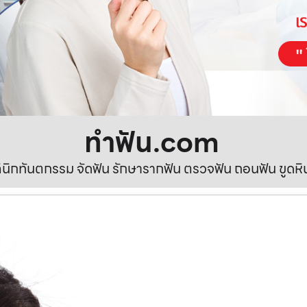
ทําฟัน.com
ลินิกทันตกรรม จัดฟัน รักษารากฟัน ตรวจฟัน ถอนฟัน ขูดห