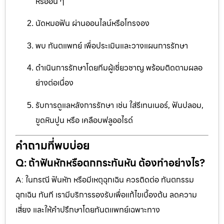
หรืออื่น ๆ
นัดหมอฟัน ผ่านออนไลน์หรือโทรจอง
พบ ทันตแพทย์ เพื่อประเมินและวางแผนการรักษา
ดำเนินการรักษาโดยทีมผู้เชี่ยวชาญ พร้อมติดตามผลอ
ย่างต่อเนื่อง
รับการดูแลหลังการรักษา เช่น ใส่รีเทนเนอร์, ฟันปลอม,
ขูดหินปูน หรือ เคลือบฟลูออไรด์
คำถามที่พบบ่อย
Q: ถ้าฟันหักหรือตกกระทันหัน ต้องทำอย่างไร?
A: ในกรณี ฟันหัก หรือมีเหตุฉุกเฉิน ควรติดต่อ ทันตกรรม
ฉุกเฉิน ทันที เรามีบริการรองรับเพื่อแก้ไขเบื้องต้น ลดความ
เสี่ยง และให้คำปรึกษาโดยทันตแพทย์เฉพาะทาง