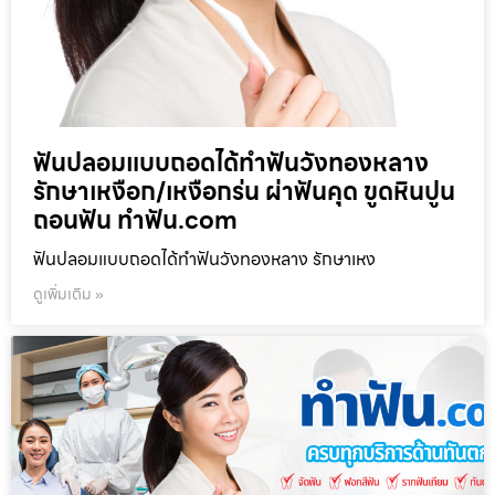
ฟันปลอมแบบถอดได้ทำฟันวังทองหลาง
รักษาเหงือก/เหงือกร่น ผ่าฟันคุด ขูดหินปูน
ถอนฟัน ทำฟัน.com
ฟันปลอมแบบถอดได้ทำฟันวังทองหลาง รักษาเหง
ดูเพิ่มเติม »