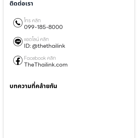
ติดต่อเรา
โทร คลิก
099-185-8000
แอดไลน์ คลิก
ID: @thethailink
Facebook คลิก
TheThailink.com
บทความที่คล้ายกัน