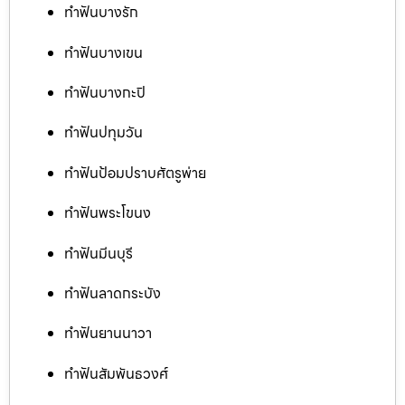
ทำฟันบางรัก
ทำฟันบางเขน
ทำฟันบางกะปิ
ทำฟันปทุมวัน
ทำฟันป้อมปราบศัตรูพ่าย
ทำฟันพระโขนง
ทำฟันมีนบุรี
ทำฟันลาดกระบัง
ทำฟันยานนาวา
ทำฟันสัมพันธวงศ์