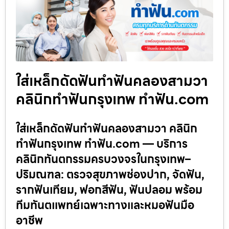
ใส่เหล็กดัดฟันทำฟันคลองสามวา
คลินิกทำฟันกรุงเทพ ทำฟัน.com
ใส่เหล็กดัดฟันทำฟันคลองสามวา คลินิก
ทำฟันกรุงเทพ ทำฟัน.com — บริการ
คลินิกทันตกรรมครบวงจรในกรุงเทพ–
ปริมณฑล: ตรวจสุขภาพช่องปาก, จัดฟัน,
รากฟันเทียม, ฟอกสีฟัน, ฟันปลอม พร้อม
ทีมทันตแพทย์เฉพาะทางและหมอฟันมือ
อาชีพ