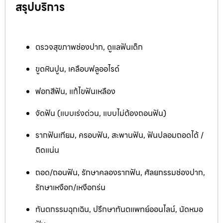
สรุปบริการ
ตรวจสุขภาพช่องปาก, ดูแลฟันเด็ก
ขูดหินปูน, เคลือบฟลูออไรด์
ฟอกสีฟัน, แก้ไขฟันเหลือง
จัดฟัน (แบบเร่งด่วน, แบบไม่ต้องถอนฟัน)
รากฟันเทียม, ครอบฟัน, สะพานฟัน, ฟันปลอมถอดได้ /
ติดแน่น
ถอด/ถอนฟัน, รักษาคลองรากฟัน, ศัลยกรรมช่องปาก,
รักษาเหงือก/เหงือกร่น
ทันตกรรมฉุกเฉิน, ปรึกษาทันตแพทย์ออนไลน์, นัดหมอ