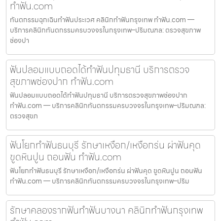
ทำฟัน.com
ทันตกรรมฉุกเฉินทำฟันประเวศ คลินิกทำฟันกรุงเทพ ทำฟัน.com —
บริการคลินิกทันตกรรมครบวงจรในกรุงเทพ–ปริมณฑล: ตรวจสุขภาพ
ช่องปา
ฟันปลอมแบบถอดได้ทำฟันปทุมธานี บริการตรวจ
สุขภาพช่องปาก ทำฟัน.com
ฟันปลอมแบบถอดได้ทำฟันปทุมธานี บริการตรวจสุขภาพช่องปาก
ทำฟัน.com — บริการคลินิกทันตกรรมครบวงจรในกรุงเทพ–ปริมณฑล:
ตรวจสุขภ
ฟันโยกทำฟันธนบุรี รักษาเหงือก/เหงือกร่น ผ่าฟันคุด
ขูดหินปูน ถอนฟัน ทำฟัน.com
ฟันโยกทำฟันธนบุรี รักษาเหงือก/เหงือกร่น ผ่าฟันคุด ขูดหินปูน ถอนฟัน
ทำฟัน.com — บริการคลินิกทันตกรรมครบวงจรในกรุงเทพ–ปริม
รักษาคลองรากฟันทำฟันบางนา คลินิกทำฟันกรุงเทพ