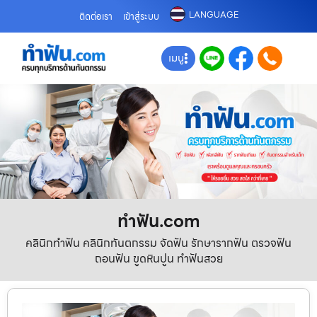
LANGUAGE
ติดต่อเรา
เข้าสู่ระบบ
เมนู
ทําฟัน.com
คลินิกทำฟัน คลินิกทันตกรรม จัดฟัน รักษารากฟัน ตรวจฟัน
ถอนฟัน ขูดหินปูน ทำฟันสวย