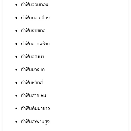
ทำฟันจอมทอง
ทำฟันดอนเมือง
ทำฟันราชเทวี
ทำฟันลาดพร้าว
ทำฟันวัฒนา
ทำฟันบางแค
ทำฟันหลักสี่
ทำฟันสายไหม
ทำฟันคันนายาว
ทำฟันสะพานสูง