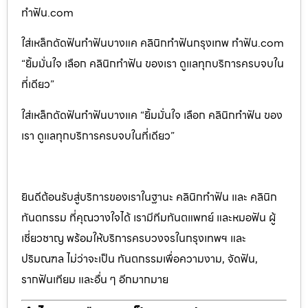
ทำฟัน.com
ใส่เหล็กดัดฟันทำฟันบางแค คลินิกทำฟันกรุงเทพ ทำฟัน.com
“ยิ้มมั่นใจ เลือก คลินิกทำฟัน ของเรา ดูแลทุกบริการครบจบใน
ที่เดียว”
ใส่เหล็กดัดฟันทำฟันบางแค “ยิ้มมั่นใจ เลือก คลินิกทำฟัน ของ
เรา ดูแลทุกบริการครบจบในที่เดียว”
ยินดีต้อนรับสู่บริการของเราในฐานะ คลินิกทำฟัน และ คลินิก
ทันตกรรม ที่คุณวางใจได้ เรามีทีมทันตแพทย์ และหมอฟัน ผู้
เชี่ยวชาญ พร้อมให้บริการครบวงจรในกรุงเทพฯ และ
ปริมณฑล ไม่ว่าจะเป็น ทันตกรรมเพื่อความงาม, จัดฟัน,
รากฟันเทียม และอื่น ๆ อีกมากมาย