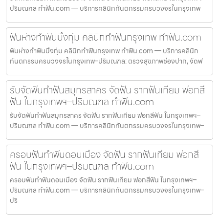
ปริมณฑล ทำฟัน.com — บริการคลินิกทันตกรรมครบวงจรในกรุงเทพ
ฟันห่างทำฟันบึงกุ่ม คลินิกทำฟันกรุงเทพ ทำฟัน.com
ฟันห่างทำฟันบึงกุ่ม คลินิกทำฟันกรุงเทพ ทำฟัน.com — บริการคลินิก
ทันตกรรมครบวงจรในกรุงเทพ–ปริมณฑล: ตรวจสุขภาพช่องปาก, จัดฟ
รับจัดฟันทำฟันสมุทรสาคร จัดฟัน รากฟันเทียม ฟอกสี
ฟัน ในกรุงเทพฯ–ปริมณฑล ทำฟัน.com
รับจัดฟันทำฟันสมุทรสาคร จัดฟัน รากฟันเทียม ฟอกสีฟัน ในกรุงเทพฯ–
ปริมณฑล ทำฟัน.com — บริการคลินิกทันตกรรมครบวงจรในกรุงเทพ–
ครอบฟันทำฟันดอนเมือง จัดฟัน รากฟันเทียม ฟอกสี
ฟัน ในกรุงเทพฯ–ปริมณฑล ทำฟัน.com
ครอบฟันทำฟันดอนเมือง จัดฟัน รากฟันเทียม ฟอกสีฟัน ในกรุงเทพฯ–
ปริมณฑล ทำฟัน.com — บริการคลินิกทันตกรรมครบวงจรในกรุงเทพ–
ปริ