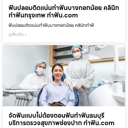
ฟันปลอมติดแน่นทำฟันบางกอกน้อย คลินิก
ทำฟันกรุงเทพ ทำฟัน.com
ฟันปลอมติดแน่นทำฟันบางกอกน้อย คลินิกทำฟั
ดูเพิ่มเติม »
จัดฟันแบบไม่ต้องถอนฟันทำฟันธนบุรี
บริการตรวจสุขภาพช่องปาก ทำฟัน.com