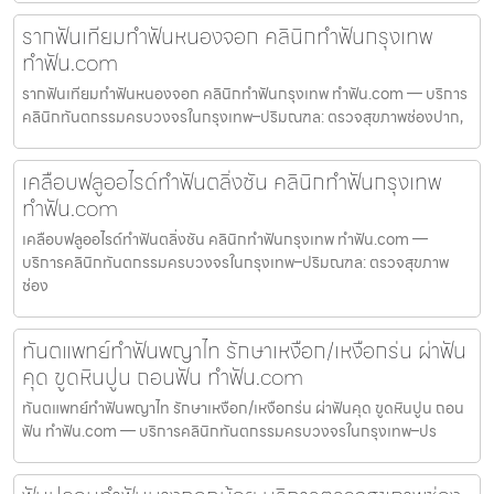
รากฟันเทียมทำฟันหนองจอก คลินิกทำฟันกรุงเทพ
ทำฟัน.com
รากฟันเทียมทำฟันหนองจอก คลินิกทำฟันกรุงเทพ ทำฟัน.com — บริการ
คลินิกทันตกรรมครบวงจรในกรุงเทพ–ปริมณฑล: ตรวจสุขภาพช่องปาก,
เคลือบฟลูออไรด์ทำฟันตลิ่งชัน คลินิกทำฟันกรุงเทพ
ทำฟัน.com
เคลือบฟลูออไรด์ทำฟันตลิ่งชัน คลินิกทำฟันกรุงเทพ ทำฟัน.com —
บริการคลินิกทันตกรรมครบวงจรในกรุงเทพ–ปริมณฑล: ตรวจสุขภาพ
ช่อง
ทันตแพทย์ทำฟันพญาไท รักษาเหงือก/เหงือกร่น ผ่าฟัน
คุด ขูดหินปูน ถอนฟัน ทำฟัน.com
ทันตแพทย์ทำฟันพญาไท รักษาเหงือก/เหงือกร่น ผ่าฟันคุด ขูดหินปูน ถอน
ฟัน ทำฟัน.com — บริการคลินิกทันตกรรมครบวงจรในกรุงเทพ–ปร