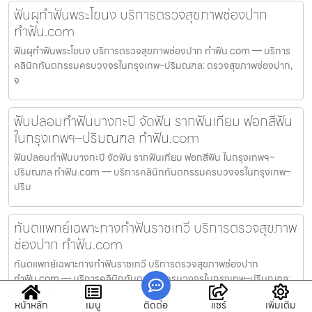
ฟันผุทำฟันพระโขนง บริการตรวจสุขภาพช่องปาก
ทำฟัน.com
ฟันผุทำฟันพระโขนง บริการตรวจสุขภาพช่องปาก ทำฟัน.com — บริการ
คลินิกทันตกรรมครบวงจรในกรุงเทพ–ปริมณฑล: ตรวจสุขภาพช่องปาก,
จ
ฟันปลอมทำฟันบางกะปิ จัดฟัน รากฟันเทียม ฟอกสีฟัน
ในกรุงเทพฯ–ปริมณฑล ทำฟัน.com
ฟันปลอมทำฟันบางกะปิ จัดฟัน รากฟันเทียม ฟอกสีฟัน ในกรุงเทพฯ–
ปริมณฑล ทำฟัน.com — บริการคลินิกทันตกรรมครบวงจรในกรุงเทพ–
ปริม
ทันตแพทย์เฉพาะทางทำฟันราชเทวี บริการตรวจสุขภาพ
ช่องปาก ทำฟัน.com
ทันตแพทย์เฉพาะทางทำฟันราชเทวี บริการตรวจสุขภาพช่องปาก
ทำฟัน.com — บริการคลินิกทันตกรรมครบวงจรในกรุงเทพ–ปริมณฑล:
ตรวจสุขภ
หน้าหลัก
เมนู
ติดต่อ
แชร์
เพิ่มเติม