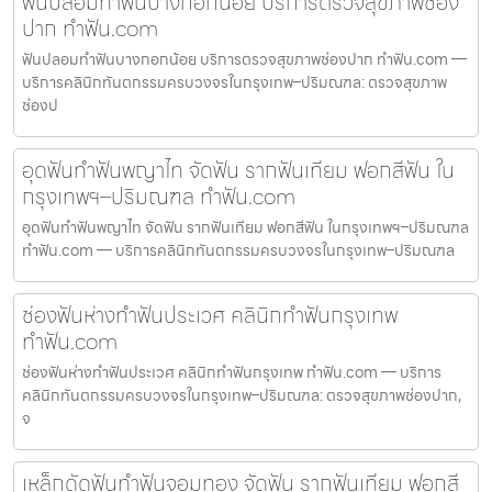
ฟันปลอมทำฟันบางกอกน้อย บริการตรวจสุขภาพช่อง
ปาก ทำฟัน.com
ฟันปลอมทำฟันบางกอกน้อย บริการตรวจสุขภาพช่องปาก ทำฟัน.com —
บริการคลินิกทันตกรรมครบวงจรในกรุงเทพ–ปริมณฑล: ตรวจสุขภาพ
ช่องป
อุดฟันทำฟันพญาไท จัดฟัน รากฟันเทียม ฟอกสีฟัน ใน
กรุงเทพฯ–ปริมณฑล ทำฟัน.com
อุดฟันทำฟันพญาไท จัดฟัน รากฟันเทียม ฟอกสีฟัน ในกรุงเทพฯ–ปริมณฑล
ทำฟัน.com — บริการคลินิกทันตกรรมครบวงจรในกรุงเทพ–ปริมณฑล
ช่องฟันห่างทำฟันประเวศ คลินิกทำฟันกรุงเทพ
ทำฟัน.com
ช่องฟันห่างทำฟันประเวศ คลินิกทำฟันกรุงเทพ ทำฟัน.com — บริการ
คลินิกทันตกรรมครบวงจรในกรุงเทพ–ปริมณฑล: ตรวจสุขภาพช่องปาก,
จ
เหล็กดัดฟันทำฟันจอมทอง จัดฟัน รากฟันเทียม ฟอกสี