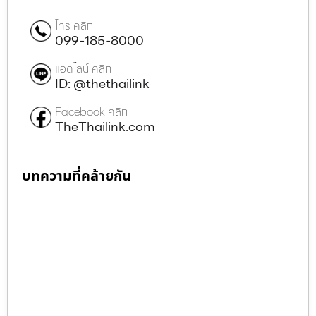
โทร คลิก
099-185-8000
แอดไลน์ คลิก
ID: @thethailink
Facebook คลิก
TheThailink.com
บทความที่คล้ายกัน