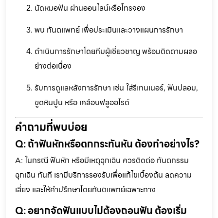
นัดหมอฟัน ผ่านออนไลน์หรือโทรจอง
พบ ทันตแพทย์ เพื่อประเมินและวางแผนการรักษา
ดำเนินการรักษาโดยทีมผู้เชี่ยวชาญ พร้อมติดตามผลอ
ย่างต่อเนื่อง
รับการดูแลหลังการรักษา เช่น ใส่รีเทนเนอร์, ฟันปลอม,
ขูดหินปูน หรือ เคลือบฟลูออไรด์
คำถามที่พบบ่อย
Q: ถ้าฟันหักหรือตกกระทันหัน ต้องทำอย่างไร?
A: ในกรณี ฟันหัก หรือมีเหตุฉุกเฉิน ควรติดต่อ ทันตกรรม
ฉุกเฉิน ทันที เรามีบริการรองรับเพื่อแก้ไขเบื้องต้น ลดความ
เสี่ยง และให้คำปรึกษาโดยทันตแพทย์เฉพาะทาง
Q: อยากจัดฟันแบบไม่ต้องถอนฟัน ต้องเริ่ม