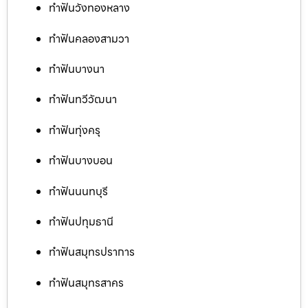
ทำฟันวังทองหลาง
ทำฟันคลองสามวา
ทำฟันบางนา
ทำฟันทวีวัฒนา
ทำฟันทุ่งครุ
ทำฟันบางบอน
ทำฟันนนทบุรี
ทำฟันปทุมธานี
ทำฟันสมุทรปราการ
ทำฟันสมุทรสาคร