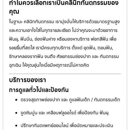
ทำไมควรเลือกเราเป็นคลินิกทันตกรรมของ
คุณ
ในฐานะ คลินิกทันตกรรม เรามุ่งมั่นให้บริการด้วยมาตรฐานสูง
และความเอาใจใส่ในทุกรายละเอียด ไม่ว่าคุณจะมาด้วยอาการ
ฟันผุ, ฟันบิ่น, ช่องฟันห่าง หรือมองหาบริการ ฟอกสีฟัน เพื่อ
รอยยิ้มที่สดใส เรามีครบทุกบริการ ตั้งแต่ อุดฟัน, ถอนฟัน,
รักษาคลองรากฟัน จนถึง ศัลยกรรมช่องปาก และ ทันตกรรม
ฉุกเฉิน ให้คุณอุ่นใจเมื่อมีเหตุการณ์ไม่คาดคิด
บริการของเรา
การดูแลทั่วไปและป้องกัน
ตรวจสุขภาพช่องปาก และ ดูแลฟันเด็ก / ทันตกรรมเด็ก
ขูดหินปูน และ เคลือบฟลูออไรด์ เพื่อป้องกัน ฟันผุ
ปรึกษาทันตแพทย์ออนไลน์ เพื่อนัดหมายและประเมิน