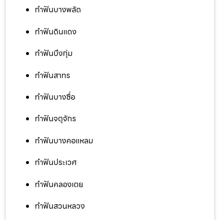
ทำฟันบางพลัด
ทำฟันดินแดง
ทำฟันบึงกุ่ม
ทำฟันสาทร
ทำฟันบางซื่อ
ทำฟันจตุจักร
ทำฟันบางคอแหลม
ทำฟันประเวศ
ทำฟันคลองเตย
ทำฟันสวนหลวง