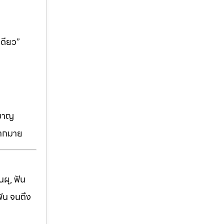
เดียว”
วชาญ
มากมาย
ผุ, ฟัน
ฟัน จนถึง