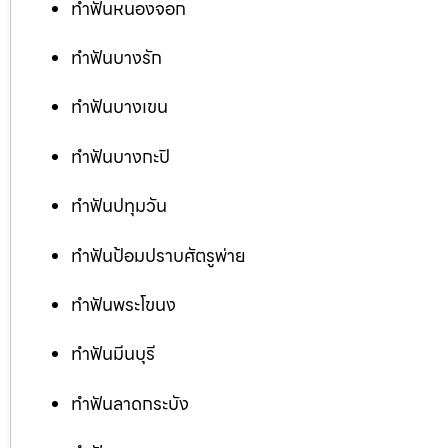
ทำฟันหนองจอก
ทำฟันบางรัก
ทำฟันบางเขน
ทำฟันบางกะปิ
ทำฟันปทุมวัน
ทำฟันป้อมปราบศัตรูพ่าย
ทำฟันพระโขนง
ทำฟันมีนบุรี
ทำฟันลาดกระบัง