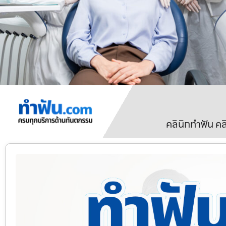
คลินิกทำฟัน ค