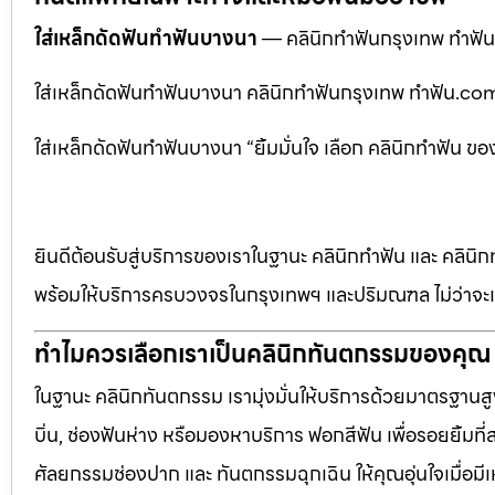
ใส่เหล็กดัดฟันทำฟันบางนา
— คลินิกทำฟันกรุงเทพ ทำฟั
ใส่เหล็กดัดฟันทำฟันบางนา คลินิกทำฟันกรุงเทพ ทำฟัน.com “
ใส่เหล็กดัดฟันทำฟันบางนา “ยิ้มมั่นใจ เลือก คลินิกทำฟัน ข
ยินดีต้อนรับสู่บริการของเราในฐานะ คลินิกทำฟัน และ คลินิก
พร้อมให้บริการครบวงจรในกรุงเทพฯ และปริมณฑล ไม่ว่าจะเป
ทำไมควรเลือกเราเป็นคลินิกทันตกรรมของคุณ
ในฐานะ คลินิกทันตกรรม เรามุ่งมั่นให้บริการด้วยมาตรฐานสู
บิ่น, ช่องฟันห่าง หรือมองหาบริการ ฟอกสีฟัน เพื่อรอยยิ้มท
ศัลยกรรมช่องปาก และ ทันตกรรมฉุกเฉิน ให้คุณอุ่นใจเมื่อมี