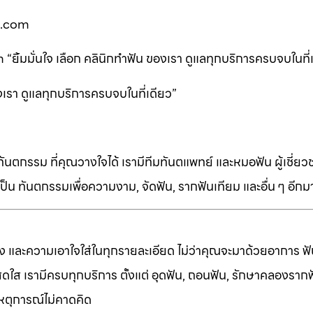
น.com
ยิ้มมั่นใจ เลือก คลินิกทำฟัน ของเรา ดูแลทุกบริการครบจบในที่
องเรา ดูแลทุกบริการครบจบในที่เดียว”
ทันตกรรม ที่คุณวางใจได้ เรามีทีมทันตแพทย์ และหมอฟัน ผู้เชี่ย
็น ทันตกรรมเพื่อความงาม, จัดฟัน, รากฟันเทียม และอื่น ๆ อีก
ง และความเอาใจใส่ในทุกรายละเอียด ไม่ว่าคุณจะมาด้วยอาการ ฟัน
ี่สดใส เรามีครบทุกบริการ ตั้งแต่ อุดฟัน, ถอนฟัน, รักษาคลองราก
เหตุการณ์ไม่คาดคิด