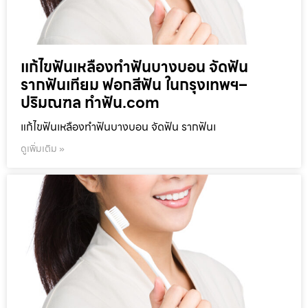
แก้ไขฟันเหลืองทำฟันบางบอน จัดฟัน
รากฟันเทียม ฟอกสีฟัน ในกรุงเทพฯ–
ปริมณฑล ทำฟัน.com
แก้ไขฟันเหลืองทำฟันบางบอน จัดฟัน รากฟันเ
ดูเพิ่มเติม »