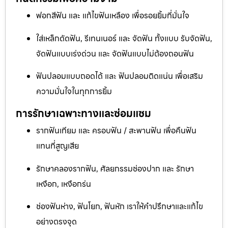
ฟอกสีฟัน และ แก้ไขฟันเหลือง เพื่อรอยยิ้มที่มั่นใจ
ใส่เหล็กดัดฟัน, รีเทนเนอร์ และ จัดฟัน ทั้งแบบ รับจัดฟัน,
จัดฟันแบบเร่งด่วน และ จัดฟันแบบไม่ต้องถอนฟัน
ฟันปลอมแบบถอดได้ และ ฟันปลอมติดแน่น เพื่อเสริม
ความมั่นใจในทุกการยิ้ม
การรักษาเฉพาะทางและซ่อมแซม
รากฟันเทียม และ ครอบฟัน / สะพานฟัน เพื่อคืนฟัน
แทนที่สูญเสีย
รักษาคลองรากฟัน, ศัลยกรรมช่องปาก และ รักษา
เหงือก, เหงือกร่น
ช่องฟันห่าง, ฟันโยก, ฟันหัก เราให้คำปรึกษาและแก้ไข
อย่างตรงจุด