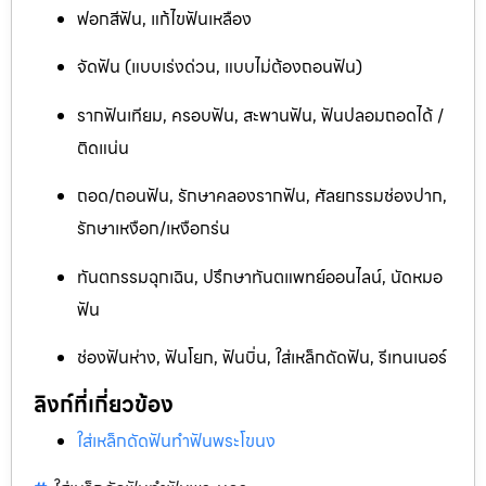
ฟอกสีฟัน, แก้ไขฟันเหลือง
จัดฟัน (แบบเร่งด่วน, แบบไม่ต้องถอนฟัน)
รากฟันเทียม, ครอบฟัน, สะพานฟัน, ฟันปลอมถอดได้ /
ติดแน่น
ถอด/ถอนฟัน, รักษาคลองรากฟัน, ศัลยกรรมช่องปาก,
รักษาเหงือก/เหงือกร่น
ทันตกรรมฉุกเฉิน, ปรึกษาทันตแพทย์ออนไลน์, นัดหมอ
ฟัน
ช่องฟันห่าง, ฟันโยก, ฟันบิ่น, ใส่เหล็กดัดฟัน, รีเทนเนอร์
ลิงก์ที่เกี่ยวข้อง
ใส่เหล็กดัดฟันทำฟันพระโขนง