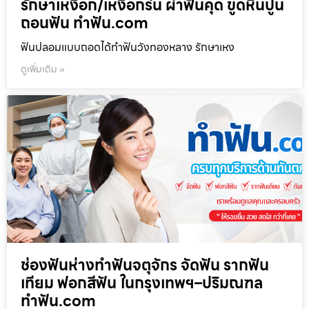
รักษาเหงือก/เหงือกร่น ผ่าฟันคุด ขูดหินปูน
ถอนฟัน ทำฟัน.com
ฟันปลอมแบบถอดได้ทำฟันวังทองหลาง รักษาเหง
ดูเพิ่มเติม »
ช่องฟันห่างทำฟันจตุจักร จัดฟัน รากฟัน
เทียม ฟอกสีฟัน ในกรุงเทพฯ–ปริมณฑล
ทำฟัน.com