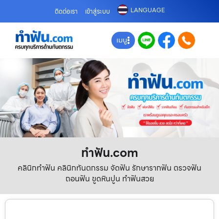
LANGUAGE
ติดต่อเรา
เข้าสู่ระบบ
เมนู
ทําฟัน.com
คลินิกทำฟัน คลินิกทันตกรรม จัดฟัน รักษารากฟัน ตรวจฟัน
ถอนฟัน ขูดหินปูน ทำฟันสวย