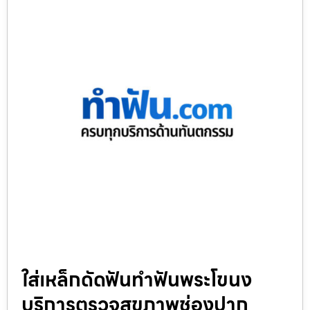
ใส่เหล็กดัดฟันทำฟันพระโขนง
บริการตรวจสุขภาพช่องปาก