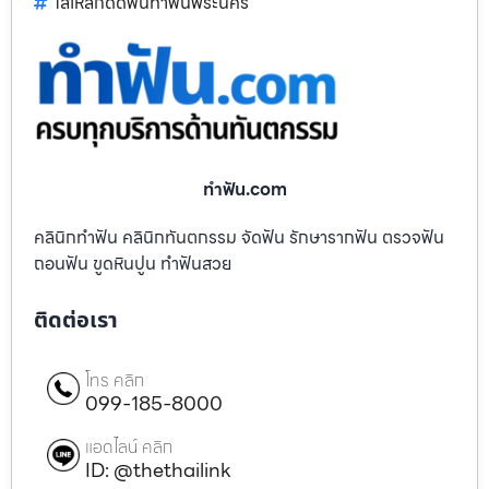
ใส่เหล็กดัดฟันทำฟันพระนคร
ทําฟัน.com
คลินิกทำฟัน คลินิกทันตกรรม จัดฟัน รักษารากฟัน ตรวจฟัน
ถอนฟัน ขูดหินปูน ทำฟันสวย
ติดต่อเรา
โทร คลิก
099-185-8000
แอดไลน์ คลิก
ID: @thethailink