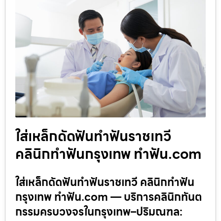
ใส่เหล็กดัดฟันทำฟันราชเทวี
คลินิกทำฟันกรุงเทพ ทำฟัน.com
ใส่เหล็กดัดฟันทำฟันราชเทวี คลินิกทำฟัน
กรุงเทพ ทำฟัน.com — บริการคลินิกทันต
กรรมครบวงจรในกรุงเทพ–ปริมณฑล: