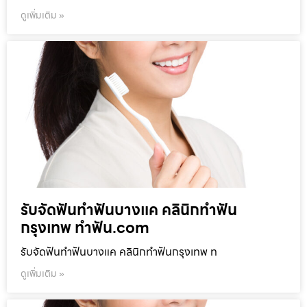
ดูเพิ่มเติม »
รับจัดฟันทำฟันบางแค คลินิกทำฟัน
กรุงเทพ ทำฟัน.com
รับจัดฟันทำฟันบางแค คลินิกทำฟันกรุงเทพ ท
ดูเพิ่มเติม »