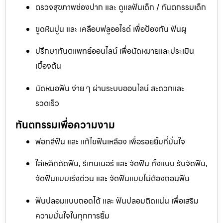
ตรวจสุขภาพช่องปาก และ ดูแลฟันเด็ก / ทันตกรรมเด็ก
ขูดหินปูน และ เคลือบฟลูออไรด์ เพื่อป้องกัน ฟันผุ
ปรึกษาทันตแพทย์ออนไลน์ เพื่อนัดหมายและประเมิน
เบื้องต้น
นัดหมอฟัน ง่าย ๆ ผ่านระบบออนไลน์ สะดวกและ
รวดเร็ว
ทันตกรรมเพื่อความงาม
ฟอกสีฟัน และ แก้ไขฟันเหลือง เพื่อรอยยิ้มที่มั่นใจ
ใส่เหล็กดัดฟัน, รีเทนเนอร์ และ จัดฟัน ทั้งแบบ รับจัดฟัน,
จัดฟันแบบเร่งด่วน และ จัดฟันแบบไม่ต้องถอนฟัน
ฟันปลอมแบบถอดได้ และ ฟันปลอมติดแน่น เพื่อเสริม
ความมั่นใจในทุกการยิ้ม