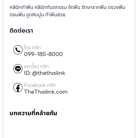
คลินิกทำฟัน คลินิกทันตกรรม จัดฟัน รักษารากฟัน ตรวจฟัน
ถอนฟัน ขูดหินปูน ทำฟันสวย
ติดต่อเรา
โทร คลิก
099-185-8000
แอดไลน์ คลิก
ID: @thethailink
Facebook คลิก
TheThailink.com
บทความที่คล้ายกัน