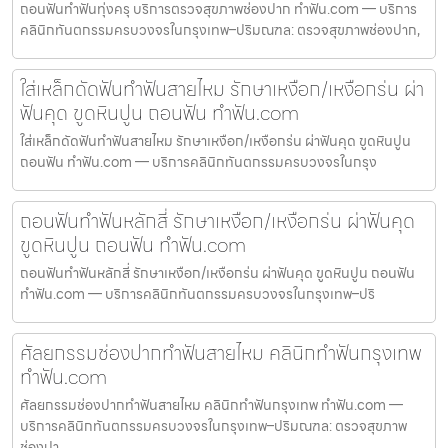
ถอนฟันทำฟันทุ่งครุ บริการตรวจสุขภาพช่องปาก ทำฟัน.com — บริการ
คลินิกทันตกรรมครบวงจรในกรุงเทพ–ปริมณฑล: ตรวจสุขภาพช่องปาก,
ใส่เหล็กดัดฟันทำฟันสายไหม รักษาเหงือก/เหงือกร่น ผ่า
ฟันคุด ขูดหินปูน ถอนฟัน ทำฟัน.com
ใส่เหล็กดัดฟันทำฟันสายไหม รักษาเหงือก/เหงือกร่น ผ่าฟันคุด ขูดหินปูน
ถอนฟัน ทำฟัน.com — บริการคลินิกทันตกรรมครบวงจรในกรุง
ถอนฟันทำฟันหลักสี่ รักษาเหงือก/เหงือกร่น ผ่าฟันคุด
ขูดหินปูน ถอนฟัน ทำฟัน.com
ถอนฟันทำฟันหลักสี่ รักษาเหงือก/เหงือกร่น ผ่าฟันคุด ขูดหินปูน ถอนฟัน
ทำฟัน.com — บริการคลินิกทันตกรรมครบวงจรในกรุงเทพ–ปริ
ศัลยกรรมช่องปากทำฟันสายไหม คลินิกทำฟันกรุงเทพ
ทำฟัน.com
ศัลยกรรมช่องปากทำฟันสายไหม คลินิกทำฟันกรุงเทพ ทำฟัน.com —
บริการคลินิกทันตกรรมครบวงจรในกรุงเทพ–ปริมณฑล: ตรวจสุขภาพ
ช่องปา