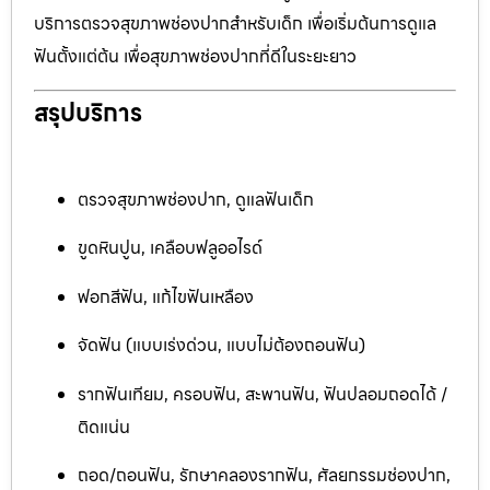
บริการตรวจสุขภาพช่องปากสำหรับเด็ก เพื่อเริ่มต้นการดูแล
ฟันตั้งแต่ต้น เพื่อสุขภาพช่องปากที่ดีในระยะยาว
สรุปบริการ
ตรวจสุขภาพช่องปาก, ดูแลฟันเด็ก
ขูดหินปูน, เคลือบฟลูออไรด์
ฟอกสีฟัน, แก้ไขฟันเหลือง
จัดฟัน (แบบเร่งด่วน, แบบไม่ต้องถอนฟัน)
รากฟันเทียม, ครอบฟัน, สะพานฟัน, ฟันปลอมถอดได้ /
ติดแน่น
ถอด/ถอนฟัน, รักษาคลองรากฟัน, ศัลยกรรมช่องปาก,