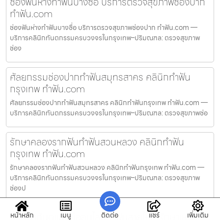
ช่องฟันห่างทำฟันบางซื่อ บริการตรวจสุขภาพช่องปาก
ทำฟัน.com
ช่องฟันห่างทำฟันบางซื่อ บริการตรวจสุขภาพช่องปาก ทำฟัน.com —
บริการคลินิกทันตกรรมครบวงจรในกรุงเทพ–ปริมณฑล: ตรวจสุขภาพ
ช่อง
ศัลยกรรมช่องปากทำฟันสมุทรสาคร คลินิกทำฟัน
กรุงเทพ ทำฟัน.com
ศัลยกรรมช่องปากทำฟันสมุทรสาคร คลินิกทำฟันกรุงเทพ ทำฟัน.com —
บริการคลินิกทันตกรรมครบวงจรในกรุงเทพ–ปริมณฑล: ตรวจสุขภาพช่อ
รักษาคลองรากฟันทำฟันสวนหลวง คลินิกทำฟัน
กรุงเทพ ทำฟัน.com
รักษาคลองรากฟันทำฟันสวนหลวง คลินิกทำฟันกรุงเทพ ทำฟัน.com —
บริการคลินิกทันตกรรมครบวงจรในกรุงเทพ–ปริมณฑล: ตรวจสุขภาพ
ช่องป
ปรึกษาทันตแพทย์ออนไลน์ทำฟันสายไหม รักษาเหงือก/
หน้าหลัก
เมนู
ติดต่อ
แชร์
เพิ่มเติม