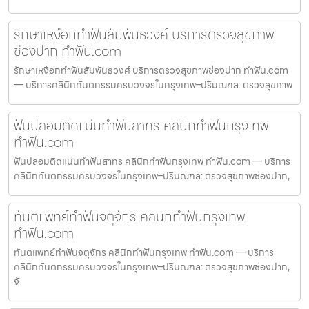
รักษาเหงือกทำฟันสัมพันธวงศ์ บริการตรวจสุขภาพ
ช่องปาก ทำฟัน.com
รักษาเหงือกทำฟันสัมพันธวงศ์ บริการตรวจสุขภาพช่องปาก ทำฟัน.com
— บริการคลินิกทันตกรรมครบวงจรในกรุงเทพ–ปริมณฑล: ตรวจสุขภาพ
ฟันปลอมติดแน่นทำฟันสาทร คลินิกทำฟันกรุงเทพ
ทำฟัน.com
ฟันปลอมติดแน่นทำฟันสาทร คลินิกทำฟันกรุงเทพ ทำฟัน.com — บริการ
คลินิกทันตกรรมครบวงจรในกรุงเทพ–ปริมณฑล: ตรวจสุขภาพช่องปาก,
ทันตแพทย์ทำฟันจตุจักร คลินิกทำฟันกรุงเทพ
ทำฟัน.com
ทันตแพทย์ทำฟันจตุจักร คลินิกทำฟันกรุงเทพ ทำฟัน.com — บริการ
คลินิกทันตกรรมครบวงจรในกรุงเทพ–ปริมณฑล: ตรวจสุขภาพช่องปาก,
จั