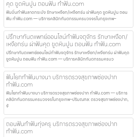
คุด ขูดหินปูน ถอนฟัน ทำฟัน.com
ฟันบิ่นทำฟันลาดกระบัง รักษาเหงือก/เหงือกร่น ผ่าฟันคุด ขูดหินปูน ถอน
ฟัน ทำฟัน.com — บริการคลินิกทันตกรรมครบวงจรในกรุงเทพ–
ปรึกษาทันตแพทย์ออนไลน์ทำฟันจตุจักร รักษาเหงือก/
เหงือกร่น ผ่าฟันคุด ขูดหินปูน ถอนฟัน ทำฟัน.com
ปรึกษาทันตแพทย์ออนไลน์ทำฟันจตุจักร รักษาเหงือก/เหงือกร่น ผ่าฟันคุด
ขูดหินปูน ถอนฟัน ทำฟัน.com — บริการคลินิกทันตกรรมครบว
ฟันโยกทำฟันบางนา บริการตรวจสุขภาพช่องปาก
ทำฟัน.com
ฟันโยกทำฟันบางนา บริการตรวจสุขภาพช่องปาก ทำฟัน.com — บริการ
คลินิกทันตกรรมครบวงจรในกรุงเทพ–ปริมณฑล: ตรวจสุขภาพช่องปาก,
จั
ถอนฟันทำฟันทุ่งครุ บริการตรวจสุขภาพช่องปาก
ทำฟัน.com