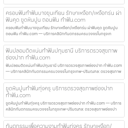
ครอบฟันทำฟันบางขุนเทียน รักษาเหงือก/เหงือกร่น ผ่า
ฟันคุด ขูดหินปูน ถอนฟัน ทำฟัน.com
ครอบฟันทำฟันบางขุนเทียน รักษาเหงือก/เหงือกร่น ผ่าฟันคุด ขูดหินปูน
ถอนฟัน ทำฟัน.com — บริการคลินิกทันตกรรมครบวงจรในกรุงเท
ฟันปลอมติดแน่นทำฟันปทุมธานี บริการตรวจสุขภาพ
ช่องปาก ทำฟัน.com
ฟันปลอมติดแน่นทำฟันปทุมธานี บริการตรวจสุขภาพช่องปาก ทำฟัน.com
— บริการคลินิกทันตกรรมครบวงจรในกรุงเทพ–ปริมณฑล: ตรวจสุขภาพ
ขูดหินปูนทำฟันทุ่งครุ บริการตรวจสุขภาพช่องปาก
ทำฟัน.com
ขูดหินปูนทำฟันทุ่งครุ บริการตรวจสุขภาพช่องปาก ทำฟัน.com — บริการ
คลินิกทันตกรรมครบวงจรในกรุงเทพ–ปริมณฑล: ตรวจสุขภาพช่องปา
ทันตกรรมเพื่อความงามทำฟันทุ่งครุ รักษาเหงือก/