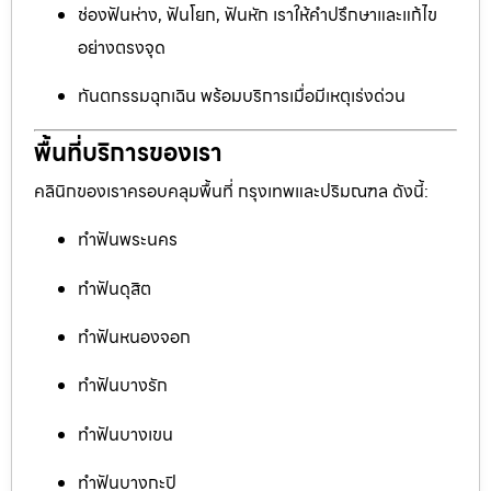
ช่องฟันห่าง, ฟันโยก, ฟันหัก เราให้คำปรึกษาและแก้ไข
อย่างตรงจุด
ทันตกรรมฉุกเฉิน พร้อมบริการเมื่อมีเหตุเร่งด่วน
พื้นที่บริการของเรา
คลินิกของเราครอบคลุมพื้นที่ กรุงเทพและปริมณฑล ดังนี้:
ทำฟันพระนคร
ทำฟันดุสิต
ทำฟันหนองจอก
ทำฟันบางรัก
ทำฟันบางเขน
ทำฟันบางกะปิ