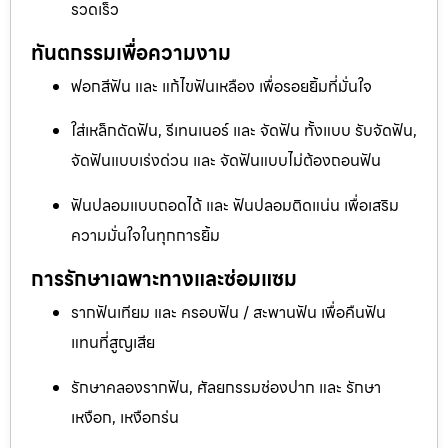
รวดเร็ว
ทันตกรรมเพื่อความงาม
ฟอกสีฟัน และ แก้ไขฟันเหลือง เพื่อรอยยิ้มที่มั่นใจ
ใส่เหล็กดัดฟัน, รีเทนเนอร์ และ จัดฟัน ทั้งแบบ รับจัดฟัน,
จัดฟันแบบเร่งด่วน และ จัดฟันแบบไม่ต้องถอนฟัน
ฟันปลอมแบบถอดได้ และ ฟันปลอมติดแน่น เพื่อเสริม
ความมั่นใจในทุกการยิ้ม
การรักษาเฉพาะทางและซ่อมแซม
รากฟันเทียม และ ครอบฟัน / สะพานฟัน เพื่อคืนฟัน
แทนที่สูญเสีย
รักษาคลองรากฟัน, ศัลยกรรมช่องปาก และ รักษา
เหงือก, เหงือกร่น