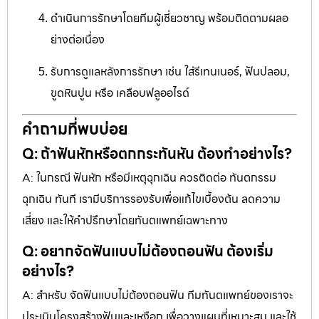
ดำเนินการรักษาโดยทีมผู้เชี่ยวชาญ พร้อมติดตามผลอ
ย่างต่อเนื่อง
รับการดูแลหลังการรักษา เช่น ใส่รีเทนเนอร์, ฟันปลอม,
ขูดหินปูน หรือ เคลือบฟลูออไรด์
คำถามที่พบบ่อย
Q: ถ้าฟันหักหรือตกกระทันหัน ต้องทำอย่างไร?
A: ในกรณี ฟันหัก หรือมีเหตุฉุกเฉิน ควรติดต่อ ทันตกรรม
ฉุกเฉิน ทันที เรามีบริการรองรับเพื่อแก้ไขเบื้องต้น ลดความ
เสี่ยง และให้คำปรึกษาโดยทันตแพทย์เฉพาะทาง
Q: อยากจัดฟันแบบไม่ต้องถอนฟัน ต้องเริ่ม
อย่างไร?
A: สำหรับ จัดฟันแบบไม่ต้องถอนฟัน ทีมทันตแพทย์ของเราจะ
ประเมินโครงสร้างฟันและเหงือก เพื่อวางแผนที่เหมาะสม และใช้