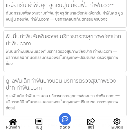
เหงือกร่น ผ่าฟันคุด ขูดหินปูน ถอนฟัน ทำฟัน.com
ทันตกรรมเพื่อความงามทำฟันทุ่งครุ รักษาเหงือก/เหงือกร่น ผ่าฟันคุด ขูด
หินปูน ถอนฟัน ทำฟัน.com — บริการคลินิกทันตกรรมครบวงจ
ฟันบิ่นทำฟันสัมพันธวงศ์ บริการตรวจสุขภาพช่องปาก
ทำฟัน.com
ฟันบิ่นทำฟันสัมพันธวงศ์ บริการตรวจสุขภาพช่องปาก ทำฟัน.com —
บริการคลินิกทันตกรรมครบวงจรในกรุงเทพ–ปริมณฑล: ตรวจสุขภาพ
ช่อง
ดูแลฟันเด็กทำฟันบางบอน บริการตรวจสุขภาพช่อง
ปาก ทำฟัน.com
ดูแลฟันเด็กทำฟันบางบอน บริการตรวจสุขภาพช่องปาก ทำฟัน.com —
บริการคลินิกทันตกรรมครบวงจรในกรุงเทพ–ปริมณฑล: ตรวจสุขภาพ
ช่องป
ช่องฟันห่างทำฟันบางคอแหลม จัดฟัน รากฟันเทียม
หน้าหลัก
เมนู
ติดต่อ
แชร์
เพิ่มเติม