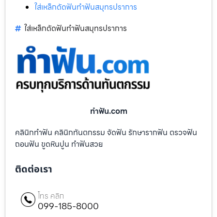
ใส่เหล็กดัดฟันทำฟันสมุทรปราการ
ใส่เหล็กดัดฟันทำฟันสมุทรปราการ
ทําฟัน.com
คลินิกทำฟัน คลินิกทันตกรรม จัดฟัน รักษารากฟัน ตรวจฟัน
ถอนฟัน ขูดหินปูน ทำฟันสวย
ติดต่อเรา
โทร คลิก
099-185-8000