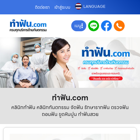
LANGUAGE
ติดต่อเรา
เข้าสู่ระบบ
เมนู
ทําฟัน.com
คลินิกทำฟัน คลินิกทันตกรรม จัดฟัน รักษารากฟัน ตรวจฟัน
ถอนฟัน ขูดหินปูน ทำฟันสวย