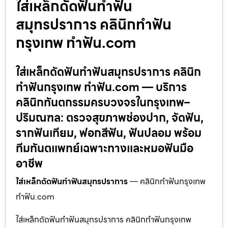
ใส่เหล็กดัดฟันทำฟัน
สมุทรปราการ คลินิกทำฟัน
กรุงเทพ ทำฟัน.com
ใส่เหล็กดัดฟันทำฟันสมุทรปราการ คลินิก
ทำฟันกรุงเทพ ทำฟัน.com — บริการ
คลินิกทันตกรรมครบวงจรในกรุงเทพ–
ปริมณฑล: ตรวจสุขภาพช่องปาก, จัดฟัน,
รากฟันเทียม, ฟอกสีฟัน, ฟันปลอม พร้อม
ทีมทันตแพทย์เฉพาะทางและหมอฟันมือ
อาชีพ
ใส่เหล็กดัดฟันทำฟันสมุทรปราการ
— คลินิกทำฟันกรุงเทพ
ทำฟัน.com
ใส่เหล็กดัดฟันทำฟันสมุทรปราการ คลินิกทำฟันกรุงเทพ