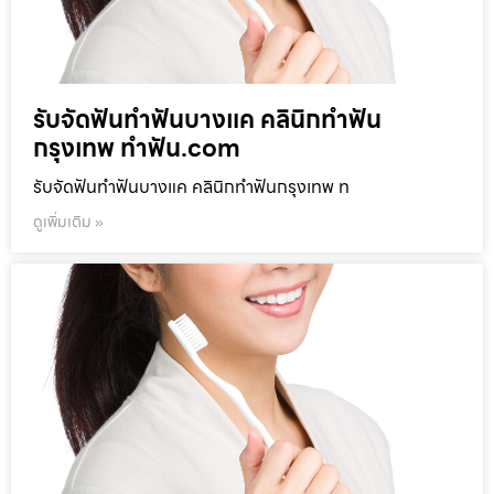
รับจัดฟันทำฟันบางแค คลินิกทำฟัน
กรุงเทพ ทำฟัน.com
รับจัดฟันทำฟันบางแค คลินิกทำฟันกรุงเทพ ท
ดูเพิ่มเติม »