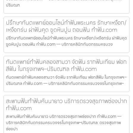
ปริมณฑ
ปรึกษาทันตแพทย์ออนไลน์ทำฟันพระนคร รักษาเหงือก/
เหงือกร่น ผ่าฟันคุด ขูดหินปูน ถอนฟัน ทำฟัน.com
ปรึกษาทันตแพทย์ออนไลน์ทำฟันพระนคร รักษาเหงือก/เหงือกร่น ผ่าฟันคุด
ขูดหินปูน ถอนฟัน ทำฟัน.com — บริการคลินิกทันตกรรมครบวง
ทันตแพทย์ทำฟันคลองสามวา จัดฟัน รากฟันเทียม ฟอก
สีฟัน ในกรุงเทพฯ–ปริมณฑล ทำฟัน.com
ทันตแพทย์ทำฟันคลองสามวา จัดฟัน รากฟันเทียม ฟอกสีฟัน ในกรุงเทพฯ–
ปริมณฑล ทำฟัน.com — บริการคลินิกทันตกรรมครบวงจรในกรุงเทพ–
สะพานฟันทำฟันคันนายาว บริการตรวจสุขภาพช่องปาก
ทำฟัน.com
สะพานฟันทำฟันคันนายาว บริการตรวจสุขภาพช่องปาก ทำฟัน.com —
บริการคลินิกทันตกรรมครบวงจรในกรุงเทพ–ปริมณฑล: ตรวจสุขภาพ
ช่องปา