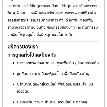
และความเอาใจใส่ในทุกรายละเอียด ไม่ว่าคุณจะมาด้วยอาการ
ฟันผุ, ฟันบิ่น, ช่องฟันห่าง หรือมองหาบริการ ฟอกสีฟัน เพื่อ
รอยยิ้มที่สดใส เรามีครบทุกบริการ ตั้งแต่ อุดฟัน, ถอนฟัน,
รักษาคลองรากฟัน จนถึง ศัลยกรรมช่องปาก และ ทันตกรรม
ฉุกเฉิน ให้คุณอุ่นใจเมื่อมีเหตุการณ์ไม่คาดคิด
บริการของเรา
การดูแลทั่วไปและป้องกัน
ตรวจสุขภาพช่องปาก และ ดูแลฟันเด็ก / ทันตกรรมเด็ก
ขูดหินปูน และ เคลือบฟลูออไรด์ เพื่อป้องกัน ฟันผุ
ปรึกษาทันตแพทย์ออนไลน์ เพื่อนัดหมายและประเมิน
เบื้องต้น
นัดหมอฟัน ง่าย ๆ ผ่านระบบออนไลน์ สะดวกและ