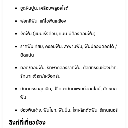
ขูดหินปูน, เคลือบฟลูออไรด์
ฟอกสีฟัน, แก้ไขฟันเหลือง
จัดฟัน (แบบเร่งด่วน, แบบไม่ต้องถอนฟัน)
รากฟันเทียม, ครอบฟัน, สะพานฟัน, ฟันปลอมถอดได้ /
ติดแน่น
ถอด/ถอนฟัน, รักษาคลองรากฟัน, ศัลยกรรมช่องปาก,
รักษาเหงือก/เหงือกร่น
ทันตกรรมฉุกเฉิน, ปรึกษาทันตแพทย์ออนไลน์, นัดหมอ
ฟัน
ช่องฟันห่าง, ฟันโยก, ฟันบิ่น, ใส่เหล็กดัดฟัน, รีเทนเนอร์
ลิงก์ที่เกี่ยวข้อง