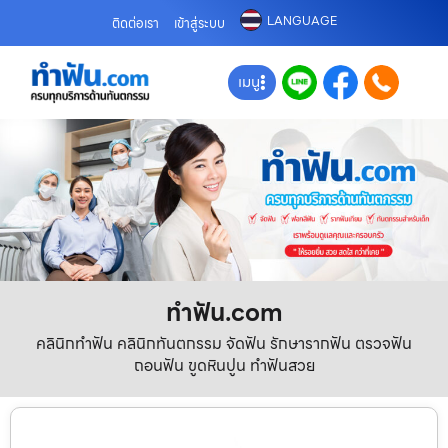
LANGUAGE
ติดต่อเรา
เข้าสู่ระบบ
เมนู
ทําฟัน.com
คลินิกทำฟัน คลินิกทันตกรรม จัดฟัน รักษารากฟัน ตรวจฟัน
ถอนฟัน ขูดหินปูน ทำฟันสวย