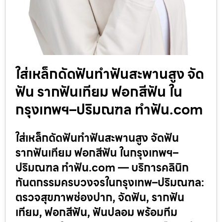
ใส่เหล็กดัดฟันทำฟันสะพานสูง จัด
ฟัน รากฟันเทียม ฟอกสีฟัน ใน
กรุงเทพฯ–ปริมณฑล ทำฟัน.com
ใส่เหล็กดัดฟันทำฟันสะพานสูง จัดฟัน
รากฟันเทียม ฟอกสีฟัน ในกรุงเทพฯ–
ปริมณฑล ทำฟัน.com — บริการคลินิก
ทันตกรรมครบวงจรในกรุงเทพ–ปริมณฑล:
ตรวจสุขภาพช่องปาก, จัดฟัน, รากฟัน
เทียม, ฟอกสีฟัน, ฟันปลอม พร้อมทีม