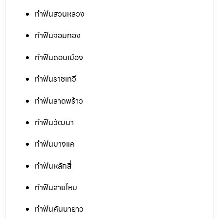
ทำฟันสวนหลวง
ทำฟันจอมทอง
ทำฟันดอนเมือง
ทำฟันราชเทวี
ทำฟันลาดพร้าว
ทำฟันวัฒนา
ทำฟันบางแค
ทำฟันหลักสี่
ทำฟันสายไหม
ทำฟันคันนายาว