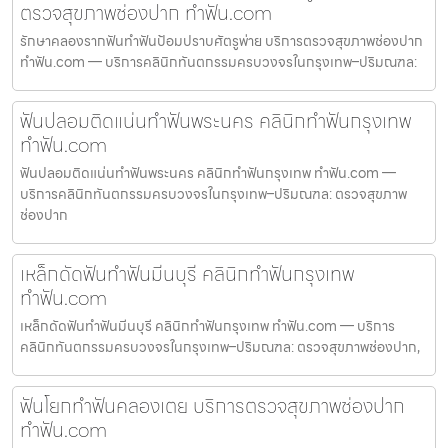
ตรวจสุขภาพช่องปาก ทำฟัน.com
รักษาคลองรากฟันทำฟันป้อมปราบศัตรูพ่าย บริการตรวจสุขภาพช่องปาก
ทำฟัน.com — บริการคลินิกทันตกรรมครบวงจรในกรุงเทพ–ปริมณฑล:
ฟันปลอมติดแน่นทำฟันพระนคร คลินิกทำฟันกรุงเทพ
ทำฟัน.com
ฟันปลอมติดแน่นทำฟันพระนคร คลินิกทำฟันกรุงเทพ ทำฟัน.com —
บริการคลินิกทันตกรรมครบวงจรในกรุงเทพ–ปริมณฑล: ตรวจสุขภาพ
ช่องปาก
เหล็กดัดฟันทำฟันมีนบุรี คลินิกทำฟันกรุงเทพ
ทำฟัน.com
เหล็กดัดฟันทำฟันมีนบุรี คลินิกทำฟันกรุงเทพ ทำฟัน.com — บริการ
คลินิกทันตกรรมครบวงจรในกรุงเทพ–ปริมณฑล: ตรวจสุขภาพช่องปาก,
ฟันโยกทำฟันคลองเตย บริการตรวจสุขภาพช่องปาก
ทำฟัน.com