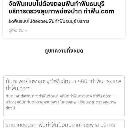
จัดฟันแบบไม่ต้องถอนฟันทำฟันธนบุรี
บริการตรวจสุขภาพช่องปาก ทำฟัน.com
จัดฟันแบบไม่ต้องถอนฟันทำฟันธนบุรี บริการ
ดูเพิ่มเติม »
ดูบทความทั้งหมด
ทันตแพทย์เฉพาะทางทำฟันวัฒนา คลินิกทำฟันกรุงเทพ
ทำฟัน.com
ทันตแพทย์เฉพาะทางทำฟันวัฒนา คลินิกทำฟันกรุงเทพ ทำฟัน.com —
บริการคลินิกทันตกรรมครบวงจรในกรุงเทพ–ปริมณฑล: ตรวจสุขภาพ
ช่องป
รักษาคลองรากฟันทำฟันป้อมปราบศัตรูพ่าย บริการ