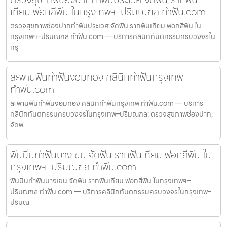
เทียม ฟอกสีฟัน ในกรุงเทพฯ–ปริมณฑล ทำฟัน.com
ตรวจสุขภาพช่องปากทำฟันประเวศ จัดฟัน รากฟันเทียม ฟอกสีฟัน ใน
กรุงเทพฯ–ปริมณฑล ทำฟัน.com — บริการคลินิกทันตกรรมครบวงจรใน
กรุ
สะพานฟันทำฟันจอมทอง คลินิกทำฟันกรุงเทพ
ทำฟัน.com
สะพานฟันทำฟันจอมทอง คลินิกทำฟันกรุงเทพ ทำฟัน.com — บริการ
คลินิกทันตกรรมครบวงจรในกรุงเทพ–ปริมณฑล: ตรวจสุขภาพช่องปาก,
จัดฟ
ฟันบิ่นทำฟันบางเขน จัดฟัน รากฟันเทียม ฟอกสีฟัน ใน
กรุงเทพฯ–ปริมณฑล ทำฟัน.com
ฟันบิ่นทำฟันบางเขน จัดฟัน รากฟันเทียม ฟอกสีฟัน ในกรุงเทพฯ–
ปริมณฑล ทำฟัน.com — บริการคลินิกทันตกรรมครบวงจรในกรุงเทพ–
ปริมณ