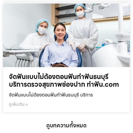
จัดฟันแบบไม่ต้องถอนฟันทำฟันธนบุรี
บริการตรวจสุขภาพช่องปาก ทำฟัน.com
จัดฟันแบบไม่ต้องถอนฟันทำฟันธนบุรี บริการ
ดูเพิ่มเติม »
ดูบทความทั้งหมด