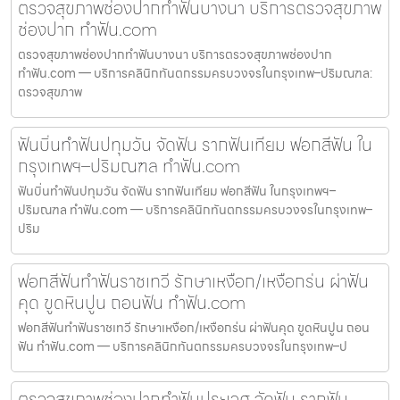
ตรวจสุขภาพช่องปากทำฟันบางนา บริการตรวจสุขภาพ
ช่องปาก ทำฟัน.com
ตรวจสุขภาพช่องปากทำฟันบางนา บริการตรวจสุขภาพช่องปาก
ทำฟัน.com — บริการคลินิกทันตกรรมครบวงจรในกรุงเทพ–ปริมณฑล:
ตรวจสุขภาพ
ฟันบิ่นทำฟันปทุมวัน จัดฟัน รากฟันเทียม ฟอกสีฟัน ใน
กรุงเทพฯ–ปริมณฑล ทำฟัน.com
ฟันบิ่นทำฟันปทุมวัน จัดฟัน รากฟันเทียม ฟอกสีฟัน ในกรุงเทพฯ–
ปริมณฑล ทำฟัน.com — บริการคลินิกทันตกรรมครบวงจรในกรุงเทพ–
ปริม
ฟอกสีฟันทำฟันราชเทวี รักษาเหงือก/เหงือกร่น ผ่าฟัน
คุด ขูดหินปูน ถอนฟัน ทำฟัน.com
ฟอกสีฟันทำฟันราชเทวี รักษาเหงือก/เหงือกร่น ผ่าฟันคุด ขูดหินปูน ถอน
ฟัน ทำฟัน.com — บริการคลินิกทันตกรรมครบวงจรในกรุงเทพ–ป
ตรวจสุขภาพช่องปากทำฟันประเวศ จัดฟัน รากฟัน