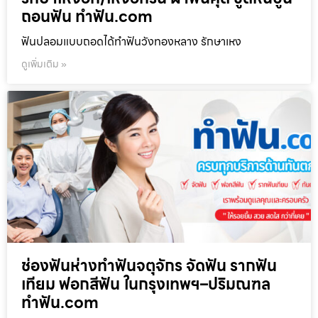
ถอนฟัน ทำฟัน.com
ฟันปลอมแบบถอดได้ทำฟันวังทองหลาง รักษาเหง
ดูเพิ่มเติม »
ช่องฟันห่างทำฟันจตุจักร จัดฟัน รากฟัน
เทียม ฟอกสีฟัน ในกรุงเทพฯ–ปริมณฑล
ทำฟัน.com