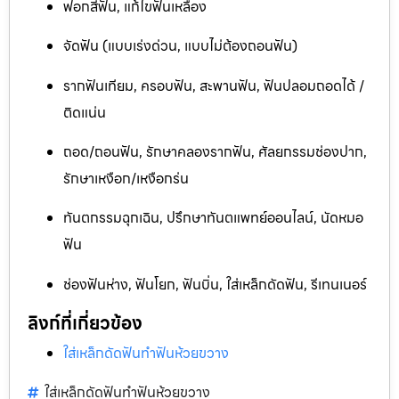
ฟอกสีฟัน, แก้ไขฟันเหลือง
จัดฟัน (แบบเร่งด่วน, แบบไม่ต้องถอนฟัน)
รากฟันเทียม, ครอบฟัน, สะพานฟัน, ฟันปลอมถอดได้ /
ติดแน่น
ถอด/ถอนฟัน, รักษาคลองรากฟัน, ศัลยกรรมช่องปาก,
รักษาเหงือก/เหงือกร่น
ทันตกรรมฉุกเฉิน, ปรึกษาทันตแพทย์ออนไลน์, นัดหมอ
ฟัน
ช่องฟันห่าง, ฟันโยก, ฟันบิ่น, ใส่เหล็กดัดฟัน, รีเทนเนอร์
ลิงก์ที่เกี่ยวข้อง
ใส่เหล็กดัดฟันทำฟันห้วยขวาง
ใส่เหล็กดัดฟันทำฟันห้วยขวาง