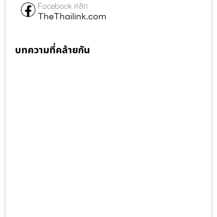
Facebook คลิก
TheThailink.com
บทความที่คล้ายกัน