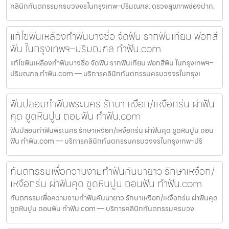
คลินิกทันตกรรมครบวงจรในกรุงเทพ–ปริมณฑล: ตรวจสุขภาพช่องปาก,
แก้ไขฟันเหลืองทำฟันบางซื่อ จัดฟัน รากฟันเทียม ฟอกสี
ฟัน ในกรุงเทพฯ–ปริมณฑล ทำฟัน.com
แก้ไขฟันเหลืองทำฟันบางซื่อ จัดฟัน รากฟันเทียม ฟอกสีฟัน ในกรุงเทพฯ–
ปริมณฑล ทำฟัน.com — บริการคลินิกทันตกรรมครบวงจรในกรุงเ
ฟันปลอมทำฟันพระนคร รักษาเหงือก/เหงือกร่น ผ่าฟัน
คุด ขูดหินปูน ถอนฟัน ทำฟัน.com
ฟันปลอมทำฟันพระนคร รักษาเหงือก/เหงือกร่น ผ่าฟันคุด ขูดหินปูน ถอน
ฟัน ทำฟัน.com — บริการคลินิกทันตกรรมครบวงจรในกรุงเทพ–ปริ
ทันตกรรมเพื่อความงามทำฟันคันนายาว รักษาเหงือก/
เหงือกร่น ผ่าฟันคุด ขูดหินปูน ถอนฟัน ทำฟัน.com
ทันตกรรมเพื่อความงามทำฟันคันนายาว รักษาเหงือก/เหงือกร่น ผ่าฟันคุด
ขูดหินปูน ถอนฟัน ทำฟัน.com — บริการคลินิกทันตกรรมครบวง